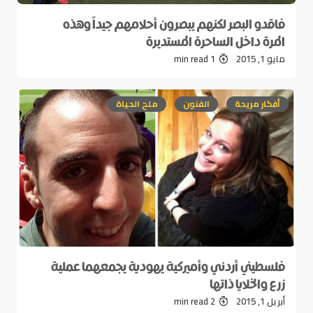
فاقدو البصر لكنهم يبصرون أحلامهم جيداً وهذه
المرة داخل الساحرة المستديرة
مايو 1, 2015
1 min read
أفكار مريحة
الفنون
ملح الحياة
فلسطيني أردني وأميركية يهودية يجمعهما عملية
زرع والخلايا ذاتها
أبريل 1, 2015
2 min read