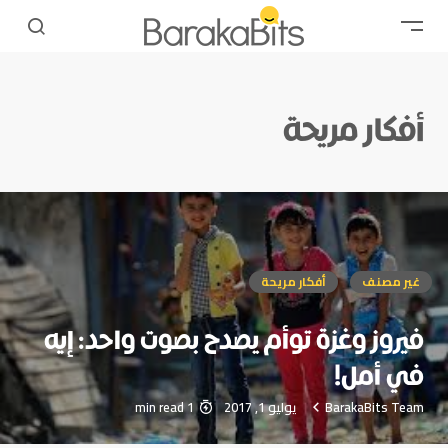
أفكار مريحة
غير مصنف
أفكار مريحة
فيروز وغزة توأم يصدح بصوت واحد: إيه
في أمل!
BarakaBits Team
يوليو 1, 2017
1 min read