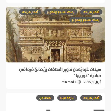
أفكار مريحة
إعادة تصنيع وتطوير
أفكار مريحة
إعادة تصنيع وتطوير
سيدات غزة يُعدن تدوير المخلفات ويُحدثنَ فرقاً في
مبادرة “دوريها”
أبريل 1, 2015
1 min read
أفكار مريحة
البركة فينا
لمحة عن