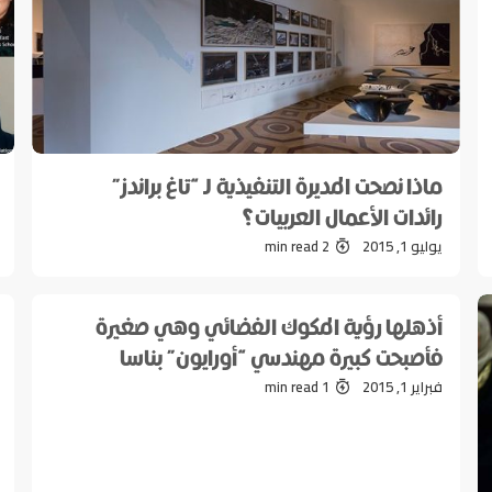
ماذا نصحت المديرة التنفيذية لـ “تاغ براندز”
رائدات الأعمال العربيات؟
يوليو 1, 2015
2 min read
أذهلها رؤية المكوك الفضائي وهي صغيرة
فأصبحت كبيرة مهندسي “أورايون” بناسا
فبراير 1, 2015
1 min read