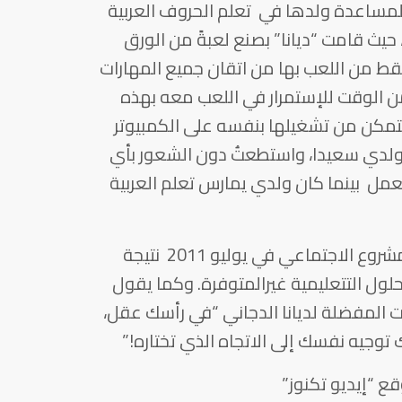
 لمساعدة ولدها في تعلم الحروف العربية
حيث قامت “ديانا” بصنع لعبةً من الورق
 تمكن بعد 20 دقيقة فقط من اللعب بها من اتقان جميع المهارات
الوقت للإستمرار في اللعب معه بهذه
 يتمكن من تشغيلها بنفسه على الكمبيوتر
 ولدي سعيدا، واستطعتُ دون الشعور بأي
العمل بينما كان ولدي يمارس تعلم العربية
تم إطلاق النسخة التجريبية من هذا المشروع الاجتماعي في يوليو 2011 نتيجة
حلول التتعليمية غيرالمتوفرة. وكما يقول
 المفضلة لديانا الدجاني “في رأسك عقل،
 توجيه نفسك إلى الاتجاه الذي تختاره!”
ع “إيديو تكنوز”