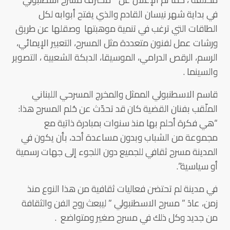
في بداية شهر نيسان القادم والذي يفتح أبوابه لكل
الطاقات التي ترغب في تنمية موهبتها وصقلها عن طريق
ورشات عمل لفنون متعددة مثل المسرح، التعبير الإيمائي،
الرسم، الرقص الدرامي، الموسيقا، الدبكة الشعبية ، التصوير
والسينما .
قاسم الاسطنبولي الممثل والمخرج المسرحي اللبناني
الملّقب بفنان القضية كان قد تحدّث عن حُلم المسرح هذا:
“هي فكرة أحلم بها منذ سنوات بمبادرة ذاتية مع
مجموعة من الشباب وبدون مساعدة أحد، بأن يكون في
المدينة مسرح ثقافي للجميع دون اللجوء إلى جهات رسمية
أو سياسية”.
في مدينة لم تحتضن فعاليات ثقافية من هذا النوع منذ
زمن، عادَ ” مسرح الاسطنبولي ” ليبعث روح الفن والثقافة
من جديد وكل ذلك في مسرح صغير ومتواضع .