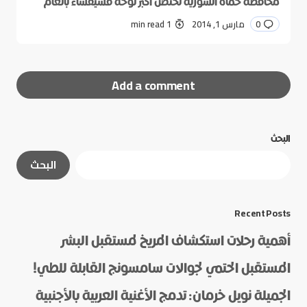
محافظة حماة السوريِّة تحتضن أكبر لوحة فسيفساء بالعالم
0
مارس 1, 2014
1 min read
Add a comment
البحث
لن يتم نشر عنوان بريدك الإلكتروني.
الحقول الإلزامية
البحث
مشار إليها بـ
*
*
Message
Recent Posts
أهمية رحلات استكشاف المريخ لمستقبل البشر
المستقبل الحتمي لجوالات سامسونج القابلة للطي!
الجميلة نويل خرمان: تدمج الأغنية العربية بالأجنبية