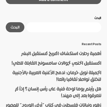
البحث
لن يتم نشر عنوان بريدك الإلكتروني.
الحقول الإلزامية
البحث
مشار إليها بـ
*
*
Message
Recent Posts
أهمية رحلات استكشاف المريخ لمستقبل البشر
المستقبل الحتمي لجوالات سامسونج القابلة للطي!
الجميلة نويل خرمان: تدمج الأغنية العربية بالأجنبية
لتخلق تواصلا ثقافيا رائعا!
هل رأيتم يوما لوحة فنية على رأس إنسان؟ إذاً لم
*
Name
تتعرفوا بعد إلى مهند!
زهور ونباتات فلسطين في كتاب “أرض الورود” للمصور