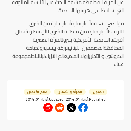
عن المرأة المحافظة مشقة البحث عن الألبسة المألوفة
التي تحافظ على هويتها الخاصة”.
مواضيع متعلقةأخبار سارةأخبار سارة من الشرق
الاوسطأخبار سارة من منطقة الشرق الأوسط و شمال
أفريقياالجامعة الأمريكية ببيروتالمرأة العصرية
المحافظةالمصممين اللبنانيينبركة بيتسبيروتحياكة
الكروشي و التطريزرولا العلميعالم الأزياءلبنانلندنمجموعة
علياء
الفنون
المرأة والأعمال
عالم الأعمال
Published:
أبريل 01, 2014
Updated:
أبريل 01, 2014