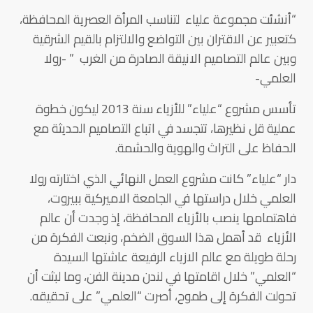
“أنشئت مجموعة علياء لتناسب المرأة العصرية المحافظة،
كتعبير عن الاقتران بين التواضع والالتزام بالقيم الشرقية
وبين عالم التصاميم الانيقة الصادرة من الغرب ” -رولا
العلمي-
تأسس مشروع “علياء” للأزياء سنة 2013 ليكون خطوة
عملية قل نظيرها، تتجسد في اتباع التصاميم الحديثة مع
الحفاظ على التراث والهوية والحشمة.
دار “علياء” كانت مشروع العمل النهائي الذي اختارته رولا
العلمي خلال دراستها في الجامعة الاميركية ببيروت،
فاهتمامها ينصب بالأزياء المحافظة، إذ وجدت أن عالم
الأزياء قد أهمل هذا السوق الضخم، ونبعت الفكرة من
رحلة طويلة مع عالم الازياء الرفيعة عاشتها السيدة
“العلمي” خلال اقامتها في لندن مدينة الفن، وما لبثت أن
تحولت الفكرة إلى طموح، أصرت “العلمي” على تحقيقه.