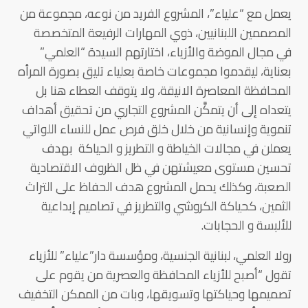
يعمل مع “علياء”، المشروع الفريد من نوعه، مجموعة من
المصممين اللبنانيين، ذوي المهارات الرفيعة المتخصصة
في مجال الموضة والأزياء، اختارتهم السيدة “العلمي”
بعناية، ليقدموا مجموعات خاصة بعلياء تليق بصورة المرأه
المحافظة المعاصرة الانيقة، ولا يتوقف العطاء هنا بل
يتعداه إلى أن يتمكَّن المشروع التجاري من تحقيق أهداف
تنموية وإنسانية من خلال خلق فرص عمل للنساء اللواتي
يعملن في مجالات الخياطة و التطريز و الحياكة بهدف
تحسين مستوى معيشتهن في ظل الظروف الاقتصادية
الصعبة، وكذلك يحمل المشروع هدف الحفاظ على التراث
الثمين، كحياكة الكروشي والتطريز في تصاميم إبداعية
للألبسة و الحجابات.
رولا العلمي، لبنانية الجنسية، ومؤسسة دار”علياء” للأزياء
تقول “أصبح للأزياء المحافظة والعصرية من يقوم على
تصميمها وحياكتها وتسويقها، وبات من الممكن التخفيف