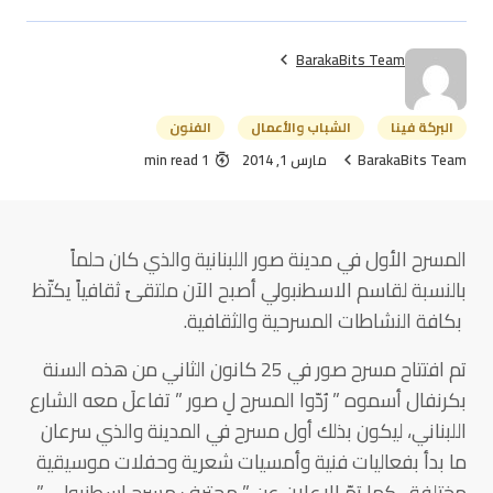
BarakaBits Team
البركة فينا
الشباب والأعمال
الفنون
BarakaBits Team
مارس 1, 2014
1 min read
المسرح الأول في مدينة صور اللبنانية والذي كان حلماً
بالنسبة لقاسم الاسطنبولي أصبح الآن ملتقىً ثقافياً يكتّظ
بكافة النشاطات المسرحية والثقافية.
تم افتتاح مسرح صور في 25 كانون الثاني من هذه السنة
بكرنفال أسموه ” رُدّوا المسرح لِ صور ” تفاعلَ معه الشارع
اللبناني، ليكون بذلك أول مسرح في المدينة والذي سرعان
ما بدأ بفعاليات فنية وأمسيات شعرية وحفلات موسيقية
مختلفة ، كما تمّ الإعلان عن ” محترف مسرح اسطنبولي ”