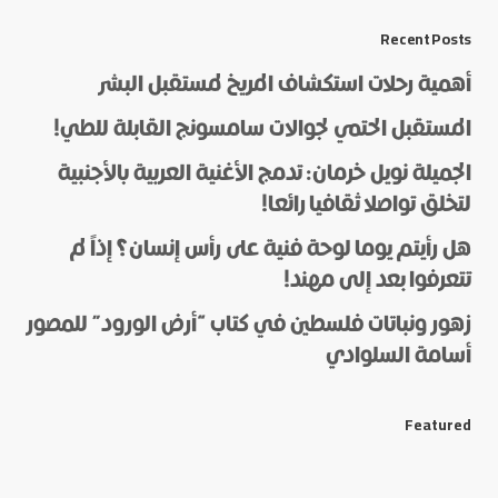
*
Message
Recent Posts
أهمية رحلات استكشاف المريخ لمستقبل البشر
المستقبل الحتمي لجوالات سامسونج القابلة للطي!
الجميلة نويل خرمان: تدمج الأغنية العربية بالأجنبية
لتخلق تواصلا ثقافيا رائعا!
هل رأيتم يوما لوحة فنية على رأس إنسان؟ إذاً لم
*
Name
تتعرفوا بعد إلى مهند!
زهور ونباتات فلسطين في كتاب “أرض الورود” للمصور
أسامة السلوادي
*
E-mail
Featured
Save my name and e-mail in this browser for the next
time I comment.