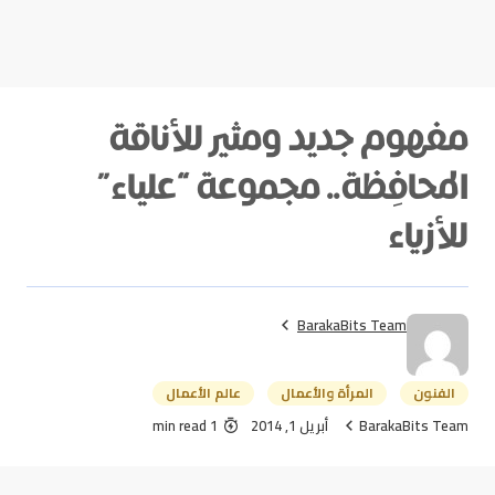
مفهوم جديد ومثير للأناقة
المحافِظة.. مجموعة “علياء”
للأزياء
BarakaBits Team
الفنون
المرأة والأعمال
عالم الأعمال
BarakaBits Team
أبريل 1, 2014
1 min read