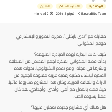
البركة فينا
التعليم المبتكر
الفنون
BarakaBits Team
فبراير 1, 2014
2 min read
مقابلة مع “ندى باركلي”، مديرة التطوير والإنتشار في
موقع الحكواتي
كيف كانت البداية لهذه المبادرة الملهمة؟
بدأت قصة الحكواتي بفكرة لجمع القصص من المنطقة
ونشرها في مجلة. ومع تقدم التكنولوجيا، تحولّت هذه
الفكرة لإنشاء مكتبة رقمية عربية مفتوحة للجميع عن
التراث والثقافة العربية. وكان هذا المشروع مشروعا عائليا،
حيث قمت بالعمل مع أمي، وأختي، وأجدادي. لقد كان
عملاً يسوده الحب .
هل هناك أي مشاريع جديدة تعملين عليها؟