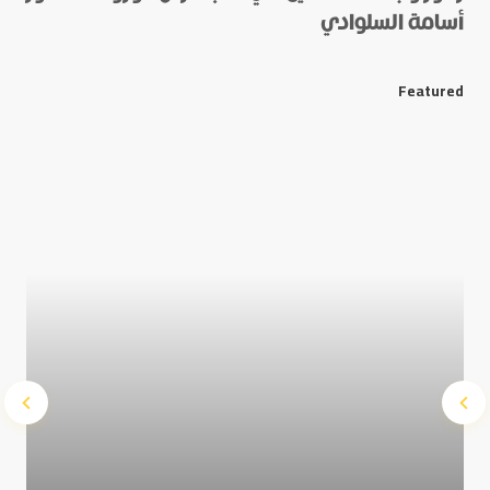
أسامة السلوادي
*
E-mail
Featured
Save my name and e-mail in this browser for the next
time I comment.
Submit Comment