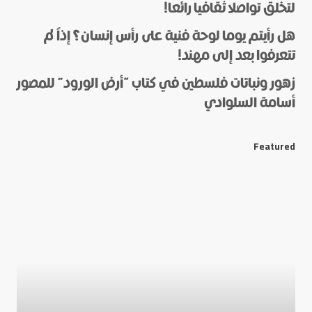
لتخلق تواصلا ثقافيا رائعا!
هل رأيتم يوما لوحة فنية على رأس إنسان؟ إذاً لم
*
Name
تتعرفوا بعد إلى مهند!
زهور ونباتات فلسطين في كتاب “أرض الورود” للمصور
أسامة السلوادي
*
E-mail
Featured
Save my name and e-mail in this browser for the next
time I comment.
Submit Comment