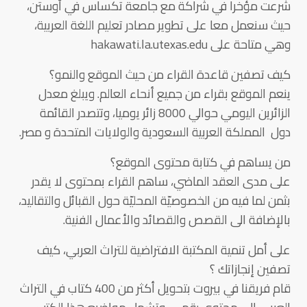
شرعت مؤخرا في شراكة مع جامعة تكساس في أوستن،
حيث سنعمل معا على تطوير مصادر تعليم اللغة العربية،
وهي متاحة على hakawati.la.utexas.edu
كيف تصفين قاعدة القراء من حيث الموقع والنمو؟
ينعم الموقع بقراء من جميع أنحاء العالم. ويبلغ معدل
الزائرين اليومي حوالي 8000 زائر يوميا، وتتصدر القائمة
دول المملكة العربية السعودية والولايات المتحدة و مصر.
من يساهم في كتابة محتوى الموقع؟
على مدى العقد الماضي، ساهم القراء بمحتوى لا يقدر
بثمن لما فيه من الخصوصيّة المحليّة حول القبائل والتقاليد،
بالإضافة الى القصص والقصائد والأعمال الفنية.
على أمل تنمية المكتبة الافتراضية للتراث العربي، كيف
تصفين إنجازاتك ؟
قام فريقنا في بيروت بتحويل أكثر من 400 كتاب في التراث