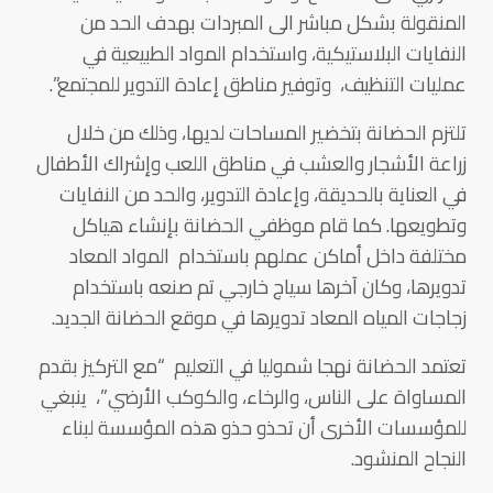
المنقولة بشكل مباشر الى المبردات بهدف الحد من
النفايات البلاستيكية، واستخدام المواد الطبيعية في
عمليات التنظيف، وتوفير مناطق إعادة التدوير للمجتمع”.
تلتزم الحضانة بتخضير المساحات لديها، وذلك من خلال
زراعة الأشجار والعشب في مناطق اللعب وإشراك الأطفال
في العناية بالحديقة، وإعادة التدوير، والحد من النفايات
وتطويعها. كما قام موظفي الحضانة بإنشاء هياكل
مختلفة داخل أماكن عملهم باستخدام المواد المعاد
تدويرها، وكان آخرها سياج خارجي تم صنعه باستخدام
زجاجات المياه المعاد تدويرها في موقع الحضانة الجديد.
تعتمد الحضانة نهجا شموليا في التعليم “مع التركيز بقدم
المساواة على الناس، والرخاء، والكوكب الأرضي”، ينبغي
للمؤسسات الأخرى أن تحذو حذو هذه المؤسسة لبناء
النجاح المنشود.