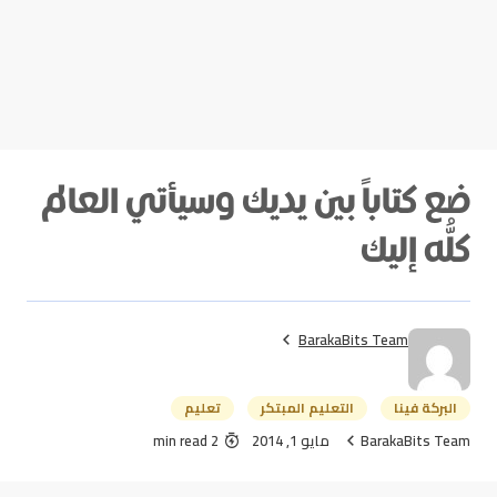
ضع كتاباً بين يديك وسيأتي العالم
كلُّه إليك
BarakaBits Team
البركة فينا
التعليم المبتكر
تعليم
BarakaBits Team
مايو 1, 2014
2 min read