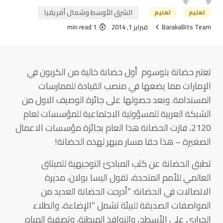
الشرق الأوسط وشمال أفريقيا
تعليم
تعليم
BarakaBits Team
فبراير 1, 2014
1 min read
تعتبر حضانة بلوسوم أول حضانة خالية من الكربون في
الإمارات مما يضعها في منصب القيادة للممارسات
المستدامة. وبعد حصولها على جائزة الوصيف الاول من
الشبكة العربية للمسؤولية الاجتماعية للمؤسسات لعام
2120، فازت الحضانة هذا العام بجائزة مؤسسات الاعمال
الصغيرة – هذا حقا مسار مبهر لهذه الحضانة!
تطبق الحضانة عن كثب المبادئ التوجيهية للميثاق
العالمي للأمم المتحدة، تقول اليسا بولان، مديرة
الاتصالات في الحضانة: “أدرجت الحضانة العديد من
المواصفات الصديقة للبيئة تشمل “الإضاءة، والطلاء
الحراري على الأسطح، والنوافذ المبطنة، وتصفية المياه