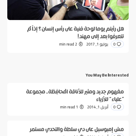
هل رأيتم يوما لوحة فنية على رأس إنسان؟ إذاً لم
تتعرفوا بعد إلى مهند!
0
يوليو 1, 2017
2 min read
You May Be Interested
مفهوم جديد ومثير للأناقة المحافِظة.. مجموعة
“علياء” للأزياء
0
أبريل 1, 2014
1 min read
مش إمبوسبل على دي سلطة والتحدي مستمر