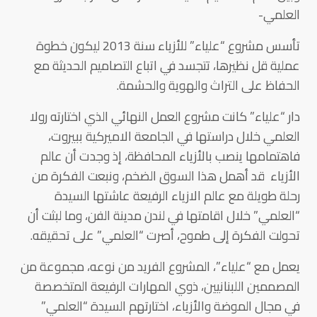
العلمي-
تأسس مشروع “علياء” للأزياء سنة 2013 ليكون خطوة
عملية قل نظيرها، تتجسد في اتباع التصاميم الحديثة مع
الحفاظ على التراث والهوية والحشمة.
دار “علياء” كانت مشروع العمل النهائي الذي اختارته رولا
العلمي خلال دراستها في الجامعة الاميركية ببيروت،
فاهتمامها ينصب بالأزياء المحافظة، إذ وجدت أن عالم
الأزياء قد أهمل هذا السوق الضخم، ونبعت الفكرة من
رحلة طويلة مع عالم الازياء الرفيعة عاشتها السيدة
“العلمي” خلال اقامتها في لندن مدينة الفن، وما لبثت أن
تحولت الفكرة إلى طموح، أصرت “العلمي” على تحقيقه.
يعمل مع “علياء”، المشروع الفريد من نوعه، مجموعة من
المصممين اللبنانيين، ذوي المهارات الرفيعة المتخصصة
في مجال الموضة والأزياء، اختارتهم السيدة “العلمي”