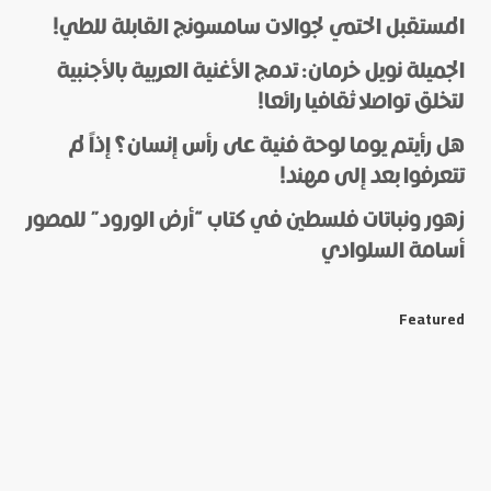
المستقبل الحتمي لجوالات سامسونج القابلة للطي!
الجميلة نويل خرمان: تدمج الأغنية العربية بالأجنبية
لتخلق تواصلا ثقافيا رائعا!
هل رأيتم يوما لوحة فنية على رأس إنسان؟ إذاً لم
*
Name
تتعرفوا بعد إلى مهند!
زهور ونباتات فلسطين في كتاب “أرض الورود” للمصور
أسامة السلوادي
*
E-mail
Featured
Save my name and e-mail in this browser for the next
time I comment.
Submit Comment