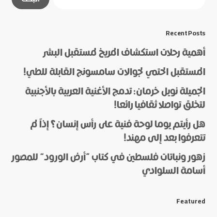
مشار إليها بـ
*
*
Message
Recent Posts
أهمية رحلات استكشاف المريخ لمستقبل البشر
المستقبل الحتمي لجوالات سامسونج القابلة للطي!
الجميلة نويل خرمان: تدمج الأغنية العربية بالأجنبية
لتخلق تواصلا ثقافيا رائعا!
هل رأيتم يوما لوحة فنية على رأس إنسان؟ إذاً لم
*
Name
تتعرفوا بعد إلى مهند!
زهور ونباتات فلسطين في كتاب “أرض الورود” للمصور
أسامة السلوادي
*
E-mail
Featured
Save my name and e-mail in this browser for the next