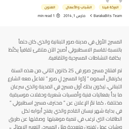
البركة فينا
الشباب والأعمال
الفنون
BarakaBits Team
مارس 1, 2014
1 min read
المسرح الأول في مدينة صور اللبنانية والذي كان حلماً
بالنسبة لقاسم الاسطنبولي أصبح الآن ملتقىً ثقافياً يكتّظ
بكافة النشاطات المسرحية والثقافية.
تم افتتاح مسرح صور في 25 كانون الثاني من هذه السنة
بكرنفال أسموه ” رُدّوا المسرح لِ صور ” تفاعلَ معه الشارع
اللبناني، ليكون بذلك أول مسرح في المدينة والذي سرعان
ما بدأ بفعاليات فنية وأمسيات شعرية وحفلات موسيقية
مختلفة ، كما تمّ الإعلان عن ” محترف مسرح اسطنبولي ”
في بداية شهر نيسان القادم والذي يفتح أبوابه لكل
الطاقات التي ترغب في تنمية موهبتها وصقلها عن طريق
ورشات عمل لفنون متعددة مثل المسرح، التعبير الإيمائي،