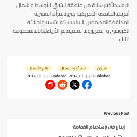
الاوسطأخبار سارة من منطقة الشرق الأوسط و شمال
أفريقياالجامعة الأمريكية ببيروتالمرأة العصرية
المحافظةالمصممين اللبنانيينبركة بيتسبيروتحياكة
الكروشي و التطريزرولا العلميعالم الأزياءلبنانلندنمجموعة
علياء
الفنون
المرأة والأعمال
عالم الأعمال
Published:
أبريل 01, 2014
Updated:
أبريل 01, 2014
Previous Post
إبداع فني باستخدام القمامة