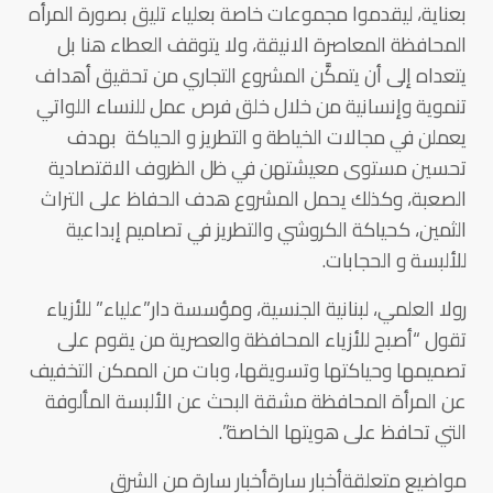
بعناية، ليقدموا مجموعات خاصة بعلياء تليق بصورة المرأه
المحافظة المعاصرة الانيقة، ولا يتوقف العطاء هنا بل
يتعداه إلى أن يتمكَّن المشروع التجاري من تحقيق أهداف
تنموية وإنسانية من خلال خلق فرص عمل للنساء اللواتي
يعملن في مجالات الخياطة و التطريز و الحياكة بهدف
تحسين مستوى معيشتهن في ظل الظروف الاقتصادية
الصعبة، وكذلك يحمل المشروع هدف الحفاظ على التراث
الثمين، كحياكة الكروشي والتطريز في تصاميم إبداعية
للألبسة و الحجابات.
رولا العلمي، لبنانية الجنسية، ومؤسسة دار”علياء” للأزياء
تقول “أصبح للأزياء المحافظة والعصرية من يقوم على
تصميمها وحياكتها وتسويقها، وبات من الممكن التخفيف
عن المرأة المحافظة مشقة البحث عن الألبسة المألوفة
التي تحافظ على هويتها الخاصة”.
مواضيع متعلقةأخبار سارةأخبار سارة من الشرق