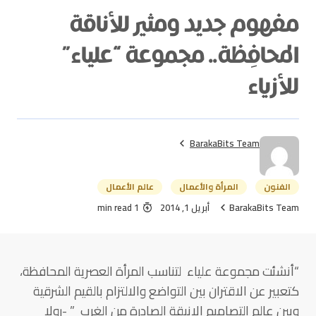
مفهوم جديد ومثير للأناقة
المحافِظة.. مجموعة “علياء”
للأزياء
BarakaBits Team
الفنون
المرأة والأعمال
عالم الأعمال
BarakaBits Team
أبريل 1, 2014
1 min read
“أنشئت مجموعة علياء لتناسب المرأة العصرية المحافظة،
كتعبير عن الاقتران بين التواضع والالتزام بالقيم الشرقية
وبين عالم التصاميم الانيقة الصادرة من الغرب ” -رولا