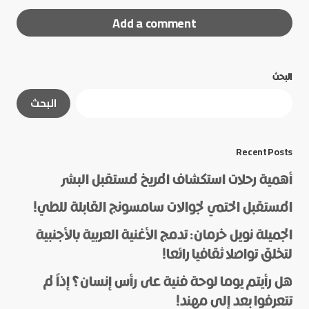
Add a comment
البحث
لن يتم نشر عنوان بريدك الإلكتروني.
الحقول الإلزامية
البحث
مشار إليها بـ
*
*
Message
Recent Posts
أهمية رحلات استكشاف المريخ لمستقبل البشر
المستقبل الحتمي لجوالات سامسونج القابلة للطي!
الجميلة نويل خرمان: تدمج الأغنية العربية بالأجنبية
لتخلق تواصلا ثقافيا رائعا!
هل رأيتم يوما لوحة فنية على رأس إنسان؟ إذاً لم
*
Name
تتعرفوا بعد إلى مهند!