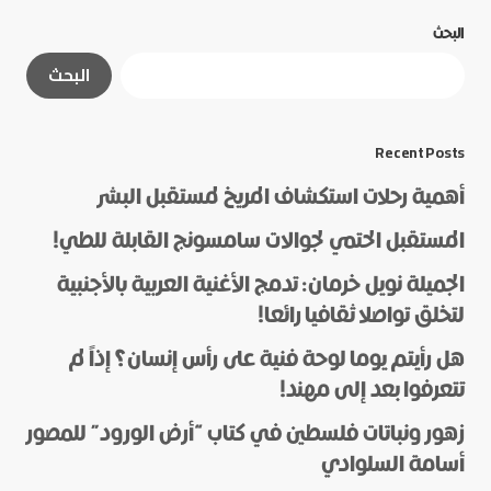
البحث
لن يتم نشر عنوان بريدك الإلكتروني.
الحقول الإلزامية
البحث
مشار إليها بـ
*
*
Message
Recent Posts
أهمية رحلات استكشاف المريخ لمستقبل البشر
المستقبل الحتمي لجوالات سامسونج القابلة للطي!
الجميلة نويل خرمان: تدمج الأغنية العربية بالأجنبية
لتخلق تواصلا ثقافيا رائعا!
هل رأيتم يوما لوحة فنية على رأس إنسان؟ إذاً لم
*
Name
تتعرفوا بعد إلى مهند!
زهور ونباتات فلسطين في كتاب “أرض الورود” للمصور
أسامة السلوادي
*
E-mail