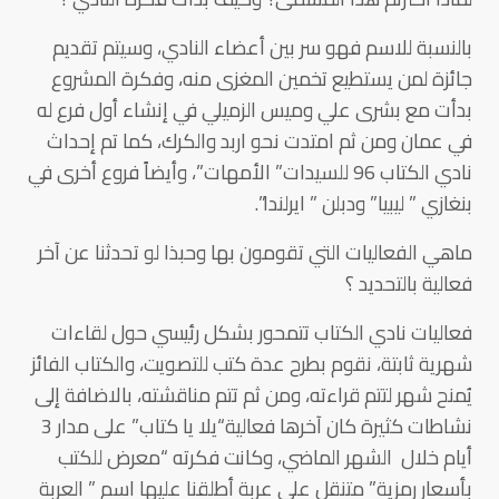
بالنسبة للاسم فهو سر بين أعضاء النادي، وسيتم تقديم
جائزة لمن يستطيع تخمين المغزى منه، وفكرة المشروع
بدأت مع بشرى علي وميس الزميلي في إنشاء أول فرع له
في عمان ومن ثم امتدت نحو اربد والكرك، كما تم إحداث
نادي الكتاب 96 للسيدات” الأمهات”، وأيضاً فروع أخرى في
بنغازي ” ليبيا” ودبلن ” ايرلندا”.
ماهي الفعاليات التي تقومون بها وحبذا لو تحدثنا عن آخر
فعالية بالتحديد ؟
فعاليات نادي الكتاب تتمحور بشكل رئيسي حول لقاءات
شهرية ثابتة، نقوم بطرح عدة كتب للتصويت، والكتاب الفائز
يُمنح شهر لتتم قراءته، ومن ثم تتم مناقشته، بالاضافة إلى
نشاطات كثيرة كان آخرها فعالية“يلا يا كتاب” على مدار 3
أيام خلال الشهر الماضي، وكانت فكرته “معرض للكتب
بأسعار رمزية” متنقل على عربة أطلقنا عليها اسم ” العربة