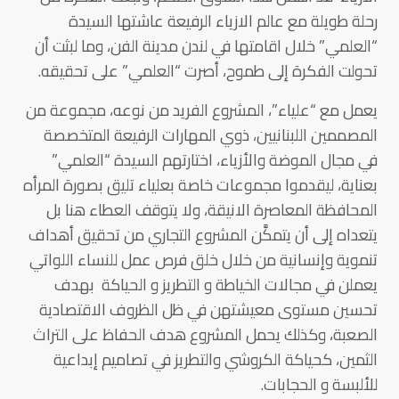
رحلة طويلة مع عالم الازياء الرفيعة عاشتها السيدة
“العلمي” خلال اقامتها في لندن مدينة الفن، وما لبثت أن
تحولت الفكرة إلى طموح، أصرت “العلمي” على تحقيقه.
يعمل مع “علياء”، المشروع الفريد من نوعه، مجموعة من
المصممين اللبنانيين، ذوي المهارات الرفيعة المتخصصة
في مجال الموضة والأزياء، اختارتهم السيدة “العلمي”
بعناية، ليقدموا مجموعات خاصة بعلياء تليق بصورة المرأه
المحافظة المعاصرة الانيقة، ولا يتوقف العطاء هنا بل
يتعداه إلى أن يتمكَّن المشروع التجاري من تحقيق أهداف
تنموية وإنسانية من خلال خلق فرص عمل للنساء اللواتي
يعملن في مجالات الخياطة و التطريز و الحياكة بهدف
تحسين مستوى معيشتهن في ظل الظروف الاقتصادية
الصعبة، وكذلك يحمل المشروع هدف الحفاظ على التراث
الثمين، كحياكة الكروشي والتطريز في تصاميم إبداعية
للألبسة و الحجابات.