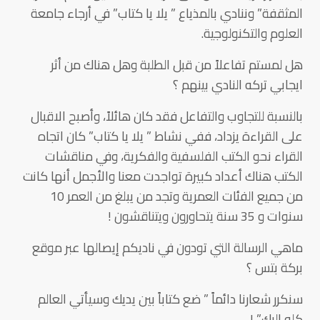
المثقفة” وننادي بالمذياع ” يلا يا كتاب” في أرجاء جامعة
العلوم والتكنولوجية.
هل لمستم تفاعلاً من قبل الطلبة وهل هناك من أثر
ايجابي تركه النادي بينهم ؟
بالنسبة للتجاوب والتفاعل فقد كان هائلاً، وأصبح الاقبال
على القراءة يزداد، ففي نشاط ” يلا يا كتاب” كان اتجاه
القراء نحو الكتب الفلسفية والفكرية، وفي مناقشات
الكتب هناك أعداد كبيرة تواجدت معنا والأجمل أنها كانت
من جميع الفئات العمرية وتجد من يبلغ من العمر 10
سنوات و 35 سنة يتحاورون ويتناقشون !
ماهي الرسالة التي تودون في ناديكم إيصالها عبر موقع
بركة بتس ؟
سنكرر شعارنا دائماً ” ضع كتاباً بين يديك وسيأتي العالم
كله إليك” !