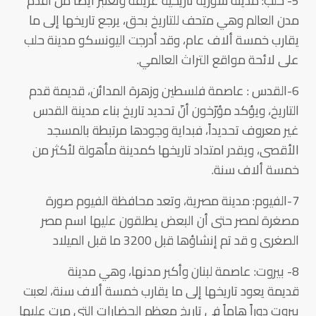
5- حلب: مدينة سورية تاريخية عريقة وتعتبر ايضاً من أقدم
مدن العالم وهي متحف للتاريخ بحق، يرجع تاريخها إلى ما
يقارب خمسة ألاف عام، وقد أدرجت اليونسكو مدينة حلب
على لائحة مواقع التراث العالمي.
6-القدس : عاصمة فلسطين وزهرة المدائن، قديمة قدم
التاريخ، ويؤكد مؤرّخون أنّ تحديد تاريخ بناء مدينة القدس
غير معروف تحديداً، فبداية وجودها مرتبطة بالمسجد
الأقصى، ويقدر امتداد تاريخها كمدينة مأهولة لأكثر من
خمسة ألاف سنة.
7-الفيوم: مدينة مصرية، وتعد محافظة الفيوم صورة
مصغرة لمصر حتى أن البعض يطلقون عليها اسم مصر
الصغرى و قد تم إنشاؤها قبل 3200 ما قبل الميلاد
8- بيروت: عاصمة لبنان وأكبر مدنها، وهي مدينة
قديمة يعود تاريخها إلى ما يقارب خمسة ألاف سنة، لعبت
بيروت دوراً هاماً في تاريخ معظم الحضارات التي مرت عليها