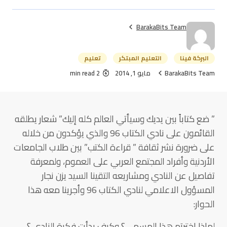
BarakaBits Team
البركة فينا
التعليم المبتكر
تعليم
BarakaBits Team
مايو 1, 2014
2 min read
” ضع كتاباً بين يديك وسيأتي العالم كله إليك” شعار يطلقه
القائمون على نادي الكتاب 96 والذي يؤكدون من خلاله
على ضرورة نشر ثقافة ” قراءة الكتب” بين طلاب الجامعات
الأردنية وأفراد المجتمع العربي على العموم، ولمعرفة
تفاصيل عن النادي ومشاريعه التقينا السيد يزن نجار
المسؤول الاعلامي لنادي الكتاب 96 وأجرينا معه هذا
الحوار:
لماذا اخترتم هذا المسمى؟ وكيف بدأت فكرة النادي ؟