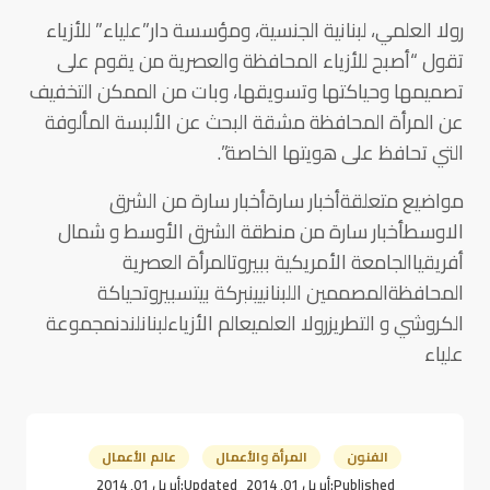
رولا العلمي، لبنانية الجنسية، ومؤسسة دار”علياء” للأزياء
تقول “أصبح للأزياء المحافظة والعصرية من يقوم على
تصميمها وحياكتها وتسويقها، وبات من الممكن التخفيف
عن المرأة المحافظة مشقة البحث عن الألبسة المألوفة
التي تحافظ على هويتها الخاصة”.
مواضيع متعلقةأخبار سارةأخبار سارة من الشرق
الاوسطأخبار سارة من منطقة الشرق الأوسط و شمال
أفريقياالجامعة الأمريكية ببيروتالمرأة العصرية
المحافظةالمصممين اللبنانيينبركة بيتسبيروتحياكة
الكروشي و التطريزرولا العلميعالم الأزياءلبنانلندنمجموعة
علياء
الفنون
المرأة والأعمال
عالم الأعمال
Published:
أبريل 01, 2014
Updated:
أبريل 01, 2014