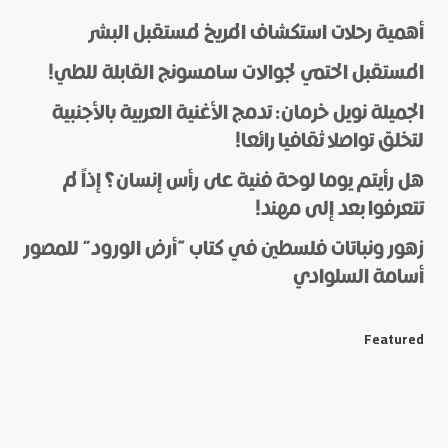
أهمية رحلات استكشاف المريخ لمستقبل البشر
المستقبل الحتمي لجوالات سامسونج القابلة للطي!
الجميلة نويل خرمان: تدمج الأغنية العربية بالأجنبية
لتخلق تواصلا ثقافيا رائعا!
هل رأيتم يوما لوحة فنية على رأس إنسان؟ إذاً لم
*
Name
تتعرفوا بعد إلى مهند!
زهور ونباتات فلسطين في كتاب “أرض الورود” للمصور
أسامة السلوادي
*
E-mail
Featured
Save my name and e-mail in this browser for the next
time I comment.