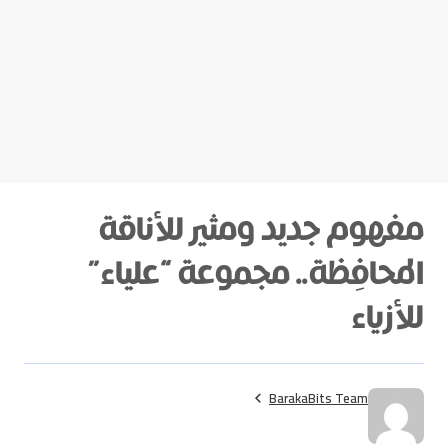
مفهوم جديد ومثير للأناقة
المحافِظة.. مجموعة “علياء”
للأزياء
BarakaBits Team