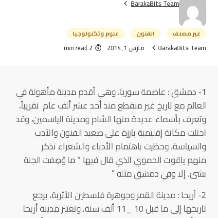
BarakaBits Team
غير مصنف
الفنون
علوم وتكنولوجيا
BarakaBits Team
مارس 1, 2014
2 min read
1- دمشق : عاصمة سوريا، وهي أقدم مدينة مأهولة في
العالم مع تاريخ غير منقطع منذ أحد عشر ألف عام تقريباً،
وتعرف بأسماء عديدة منها الشام ومدينة الياسمين، وقد
احتلت مكانة إقليمية بارزة على صعيد الفنون والآدب
والسياسة، وحظيت باهتمام الأدباء والشعراء نذكر
منهم ياقوت الحموي الذي قال فيها ” ما وُصِفت الجنة
بشئ، إلا وفي دمشق مثله “
2- أريحا : مدينة القمر وجوهرة فلسطين الأثرية، يرجع
تاريخها إلى ما قبل 10 _11 ألف سنة، وتعتبر مدينة أريحا