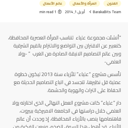
الفنون
المرأة والأعمال
عالم الأعمال
BarakaBits Team
أبريل 1, 2014
1 min read
“أنشئت مجموعة علياء لتناسب المرأة العصرية المحافظة،
كتعبير عن الاقتران بين التواضع والالتزام بالقيم الشرقية
وبين عالم التصاميم الانيقة الصادرة من الغرب ” -رولا
العلمي-
تأسس مشروع “علياء” للأزياء سنة 2013 ليكون خطوة
عملية قل نظيرها، تتجسد في اتباع التصاميم الحديثة مع
الحفاظ على التراث والهوية والحشمة.
دار “علياء” كانت مشروع العمل النهائي الذي اختارته رولا
العلمي خلال دراستها في الجامعة الاميركية ببيروت،
فاهتمامها ينصب بالأزياء المحافظة، إذ وجدت أن عالم
الأزياء قد أهمل هذا السوق الضخم، ونبعت الفكرة من