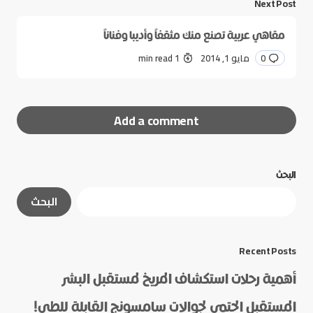
Next Post
مقاهي عربية تصنع منك مثقفاً وأديبا وفناناً
0
مايو 1, 2014
1 min read
Add a comment
البحث
لن يتم نشر عنوان بريدك الإلكتروني.
الحقول الإلزامية
البحث
مشار إليها بـ
*
*
Message
Recent Posts
أهمية رحلات استكشاف المريخ لمستقبل البشر
المستقبل الحتمي لجوالات سامسونج القابلة للطي!