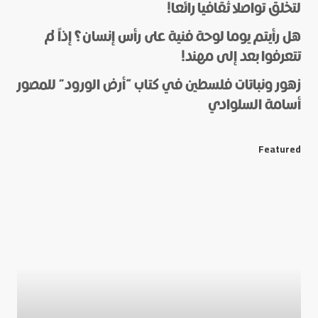
لتخلق تواصلا ثقافيا رائعا!
هل رأيتم يوما لوحة فنية على رأس إنسان؟ إذاً لم
*
Name
تتعرفوا بعد إلى مهند!
زهور ونباتات فلسطين في كتاب “أرض الورود” للمصور
أسامة السلوادي
*
E-mail
Featured
Save my name and e-mail in this browser for the next
time I comment.
Submit Comment