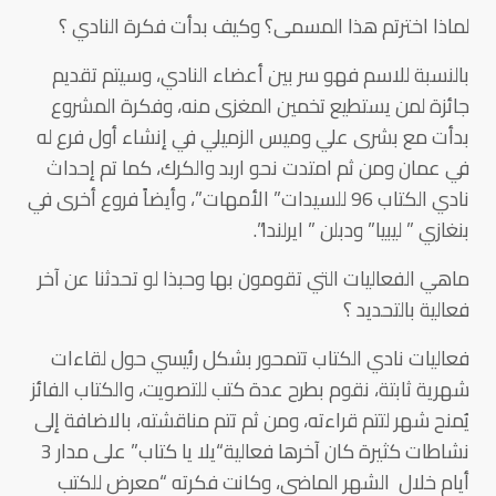
لماذا اخترتم هذا المسمى؟ وكيف بدأت فكرة النادي ؟
بالنسبة للاسم فهو سر بين أعضاء النادي، وسيتم تقديم
جائزة لمن يستطيع تخمين المغزى منه، وفكرة المشروع
بدأت مع بشرى علي وميس الزميلي في إنشاء أول فرع له
في عمان ومن ثم امتدت نحو اربد والكرك، كما تم إحداث
نادي الكتاب 96 للسيدات” الأمهات”، وأيضاً فروع أخرى في
بنغازي ” ليبيا” ودبلن ” ايرلندا”.
ماهي الفعاليات التي تقومون بها وحبذا لو تحدثنا عن آخر
فعالية بالتحديد ؟
فعاليات نادي الكتاب تتمحور بشكل رئيسي حول لقاءات
شهرية ثابتة، نقوم بطرح عدة كتب للتصويت، والكتاب الفائز
يُمنح شهر لتتم قراءته، ومن ثم تتم مناقشته، بالاضافة إلى
نشاطات كثيرة كان آخرها فعالية“يلا يا كتاب” على مدار 3
أيام خلال الشهر الماضي، وكانت فكرته “معرض للكتب