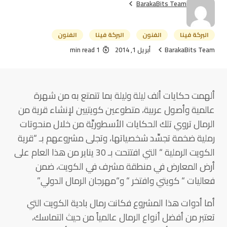
BarakaBits Team
البركة فينا
الفنون
البركة فينا
الفنون
BarakaBits Team
أبريل 1, 2014
1 min read
ألهمت حكايات ألف ليلة وليلة بما تتمتع به من شهرة
عالمية وأصول عربية، متطوعين كويتيين لإنشاء قرية من
الرمال تروي تلك الحكايات الأسطوريِّة من خلال منحوتات
رملية ضخمة تجسِّد شخصياتها، وتجلى مشروعهم بـ “قرية
الكويت الرملية “ التي افتتحت بـ 30 يناير من هذا العام على
أرض المعارض في منطقة مشرف في الكويت، ضمن
فعاليات “ كويتي وافتخر “ و“مهرجان الرمال الدولي”
أما أدوات هذا المشروع فكانت رمال بادية الكويت التي
تعتبر من أفضل أنواع الرمال عالمياً من حيث التماسك،