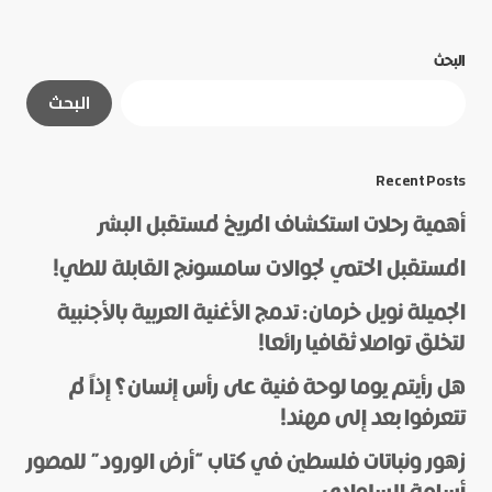
البحث
لن يتم نشر عنوان بريدك الإلكتروني.
الحقول الإلزامية
البحث
مشار إليها بـ
*
*
Message
Recent Posts
أهمية رحلات استكشاف المريخ لمستقبل البشر
المستقبل الحتمي لجوالات سامسونج القابلة للطي!
الجميلة نويل خرمان: تدمج الأغنية العربية بالأجنبية
لتخلق تواصلا ثقافيا رائعا!
هل رأيتم يوما لوحة فنية على رأس إنسان؟ إذاً لم
*
Name
تتعرفوا بعد إلى مهند!
زهور ونباتات فلسطين في كتاب “أرض الورود” للمصور