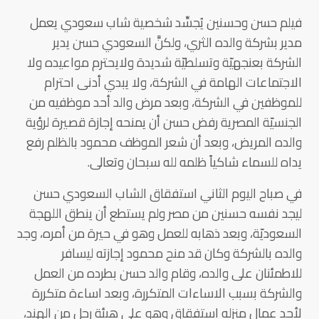
فيلم حسن وحسنين يُجسِّد شخصية شاب سعودي يعمل
مدير بشركة والده الثري، ولكنَّ السعودي حسن يدير
الشركة بعنجهيّة وتسلطيّة شديدة ولايحترم مواعيده ولا
الاجتماعات الهامة في الشركة، ولا يبدي أدنى احترام
للموظفين في الشركة، وبعد مرض والد أحد موظفيه من
الجنسيّة المصرية رفض حسن أن يمنحه إجازة قصيرة لرؤية
والده المريض، وبعد أن شعر الموظف محمود بالظلم رفع
يداه للسماء شاكياً ظلمه لله سبحان وتعالى.
في صباح اليوم الثاني استفقاق الشاب السعودي حسن
ليجد نفسه حسنين من مصر ولم يستطع أن ينطق اللهجة
السعوديّة، وبعد ذهابه للعمل وهو في حيرة من أمره، وجد
والده بالشركة وكان قد منح محمود إجازته ليسافر
للاطمئنان على والده، وقام والد حسن بطرده من العمل
والشركة بسبب الاساءات المتكررة، وبعد اساءة متكررة
لأحد عمال منزله استفقاق وهو على هيئة رجل من الهند،