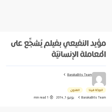
مؤيد النفيعي بفيلم يُشجِّع على
المعاملة الإنسانيّة
BarakaBits Team
البركة فينا
الفنون
BarakaBits Team
يونيو 1, 2014
1 min read