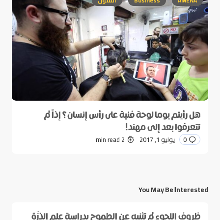
AMENA
Business
الفنون
هل رأيتم يوما لوحة فنية على رأس إنسان؟ إذاً لم
تتعرفوا بعد إلى مهند!
0
يوليو 1, 2017
2 min read
You May Be Interested
ظروف اللجوء لم تثنيه عن الطموح بدراسة علم الذرَّة