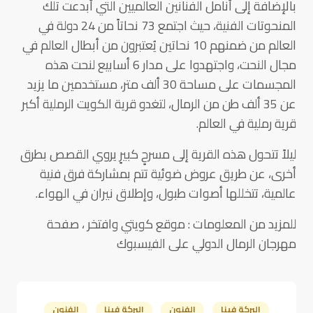
بالإضافة إلى أنامل الفنانين العالميين التي أبدعت تلك
المنحوتات الفنية، حيث اجتمع 73 نحاتاً من 24 دولة في
العالم من ضمنهم 10 نحاتين يُعتبرون من أبطال العالم في
مجال النحت، واجتهدوا على مدار 6 أسابيع لنحت هذه
المجسمات على مساحة 30 ألف متر، مستخدمين ما يزيد
عن 35 ألف طن من الرمال، لتغدو قرية الكويت الرملية أكبر
قرية رملية في العالم.
ليلاً تتحول هذه القرية إلى مسرحٍ كبيرٍ يروي القصص بطرق
أخرى، عن طريق عروض ضوئية تتم بمشاركة فرق فنية
عالمية، تتخللها أصوات طبول، وإطلاق نيران في الهواء.
للمزيد من المعلومات : موقع كويتي وافتخر ، صفحة
مهرجان الرمال الدولي على الفيسبوك
البركة فينا
الفنون
البركة فينا
الفنون