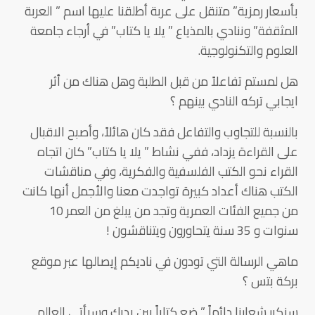
بأسعار رمزية” متنقل على عربة أطلقنا عليها اسم ” العربة
المثقفة” وننادي بالمذياع ” يلا يا كتاب” في أرجاء جامعة
العلوم والتكنولوجية.
هل لمستم تفاعلاً من قبل الطلبة وهل هناك من أثر
ايجابي تركه النادي بينهم ؟
بالنسبة للتجاوب والتفاعل فقد كان هائلاً، وأصبح الاقبال
على القراءة يزداد، ففي نشاط ” يلا يا كتاب” كان اتجاه
القراء نحو الكتب الفلسفية والفكرية، وفي مناقشات
الكتب هناك أعداد كبيرة تواجدت معنا والأجمل أنها كانت
من جميع الفئات العمرية وتجد من يبلغ من العمر 10
سنوات و 35 سنة يتحاورون ويتناقشون !
ماهي الرسالة التي تودون في ناديكم إيصالها عبر موقع
بركة بتس ؟
سنكرر شعارنا دائماً ” ضع كتاباً بين يديك وسيأتي العالم