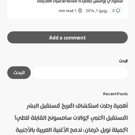
سعودي يؤسس بمفرده متحفاً للأشياء القديمة
0
يونيو 1, 2014
1 min read
Add a comment
البحث
لن يتم نشر عنوان بريدك الإلكتروني.
الحقول الإلزامية
البحث
مشار إليها بـ
*
*
Message
Recent Posts
أهمية رحلات استكشاف المريخ لمستقبل البشر
المستقبل الحتمي لجوالات سامسونج القابلة للطي!
الجميلة نويل خرمان: تدمج الأغنية العربية بالأجنبية