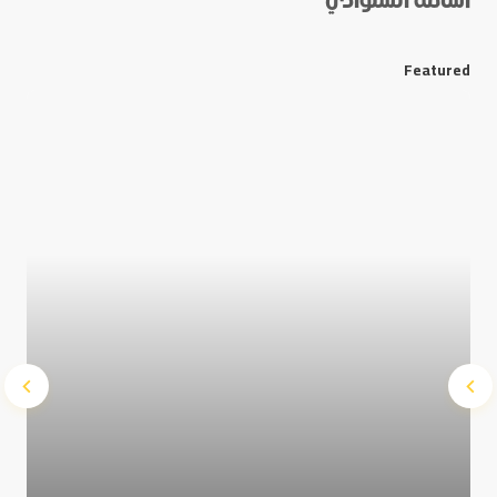
أسامة السلوادي
*
E-mail
Featured
Save my name and e-mail in this browser for the next
time I comment.
Submit Comment