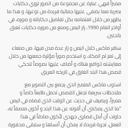
مميزاً فهي عبارة عن مجموعة من الصور تروي حكايات
بصرية مما يضفي عليها جمالية فريدة من نوعها، و هذا ما
يظهر من خلال اهتمامه بكل تفاصيل حكاياته و صوره، في
أواخر العام 1990، زار اليمن وصنع من صوره حكايات تعبق
بالحنين.
سافر ماكس خلال اليمن و زار عدة مدن فيها، من صنعاء
إلى تعز ثم المكلا، و استخدم صوراً مؤثرة جمعها من خلال
معايشته للواقع هناك و أضاف عليها نصوصاً لتحكي
قصص هذا البلد الغارق في تاريخه العريق.
اسلوب ماكس المتميز الذي يجمع بين التصوير مع
ملاحظات سريعة تجعل القصص تحمل طابعاً خاصاً و
مميزاً، ويضيف في حديث عن الوقت الذي قضاه في اليمن
“ما الذي يمكنني أن أقوله عن هذا البلد و أكون منصفاً له،
حاولت أن أبذل قصارى جهدي لأكون صادقاً في هذا
العمل، تجربة فريدة لا يمكن أن أنساها و ستبقى محفورة