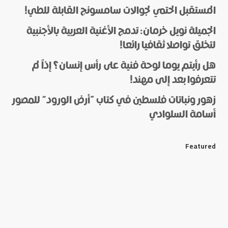
المستقبل الحتمي لجوالات سامسونج القابلة للطي!
الجميلة نويل خرمان: تدمج الأغنية العربية بالأجنبية
لتخلق تواصلا ثقافيا رائعا!
هل رأيتم يوما لوحة فنية على رأس إنسان؟ إذاً لم
*
Name
تتعرفوا بعد إلى مهند!
زهور ونباتات فلسطين في كتاب “أرض الورود” للمصور
أسامة السلوادي
*
E-mail
Featured
Save my name and e-mail in this browser for the next
time I comment.
Submit Comment