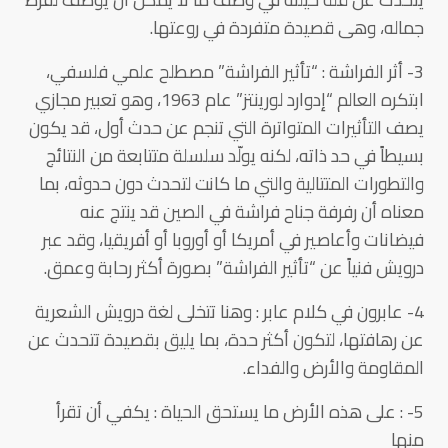
جماله، وهى قصيدة متفردة في روعتها.
3- أثر الفراشة : “تأثير الفراشة” مصطلح علمي فلسفي،
ابتكره العالم “إدوارد لورينتز” عام 1963، وهو تعبير مجازي
يصف التأثيرات المتواترة التي تنجم عن حدث أول، قد يكون
بسيطاً في حد ذاته، لكنه يولّد سلسلة متتابعة من النتائج
والتطورات المتتالية والتي ما كانت لتحدث دون حدوثه، بما
معناه أن رفرفة جناح فراشة في الصين قد ينتج عنه
فيضانات وأعاصير في أمريكا أو أوروبا أو أفريقيا، وقد عبر
درويش فنياً عن “تأثير الفراشة” بصورة أكثر رحابة وعمق.
4- عابرون في كلام عابر : وهنا تتخلى لغة درويش الشعرية
عن رهافتها، لتكون أكثر حدة، بما يليق بقصيدة تتحدث عن
المقاومة والأرض والفداء.
5- : على هذه الأرض ما يستحق الحياة : يكفي أن تقرأ
منها