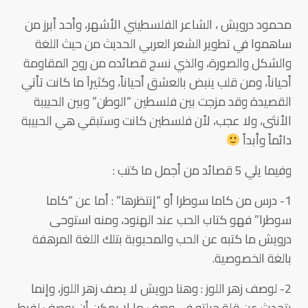
محمود درويش ، الشاعر الفلسطيني الأشهر، وأحد أبرز من
ساهموا في تطوير الشعر العربي الحديث من حيث اللغة
والشكل والصورة، والذي نسج قصائده من روح المقاومة
أحياناً، ومن قلب ينبض بالعشق أحياناً، وكثيراَ ما كانت تأتي
القصيدة وقد مزجت بين فلسطين “الوطن” وبين الحبيبة
الأنثى، ولا عجب، لأن فلسطين كانت وستبقي هي الحبيبة
دائماً وأبداً
وفيما يلي 5 قصائد من أجمل ما كتب :
1- درس من كاما سوطرا أو “إنتظرها” : أما عن “كاما
سوطرا” فهو كتاب الحب عند الهنود، ومنه استوحى
درويش ما كتبه عن الحب والمحبوبة بتلك اللغة المرهفة
بالغة الخصوصية.
2- لوصف زهر اللوز : وهنا درويش لا يصف زهر اللوز، وإنما
يتحدث عن قلة حيلته في وصف ما لا يمكن أن يوصف لفرط