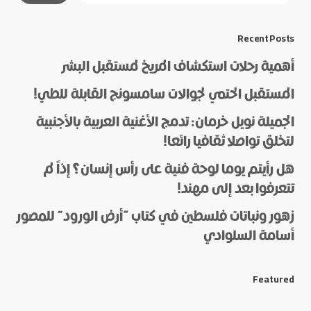
*
Message
Recent Posts
أهمية رحلات استكشاف المريخ لمستقبل البشر
المستقبل الحتمي لجوالات سامسونج القابلة للطي!
الجميلة نويل خرمان: تدمج الأغنية العربية بالأجنبية
لتخلق تواصلا ثقافيا رائعا!
هل رأيتم يوما لوحة فنية على رأس إنسان؟ إذاً لم
*
Name
تتعرفوا بعد إلى مهند!
زهور ونباتات فلسطين في كتاب “أرض الورود” للمصور
أسامة السلوادي
*
E-mail
Featured
Save my name and e-mail in this browser for the next
time I comment.