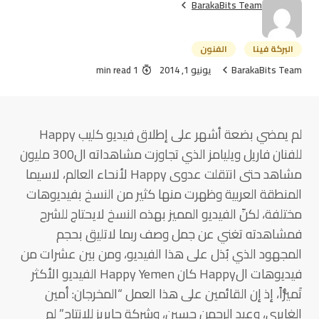
BarakaBits Team
البركة فينا
الفنون
BarakaBits Team
يونيو 1, 2014
1 min read
لم يمضي بضعة أشهر على إطلاق فيديو كليب Happy
للفنان فاريل ويليامز الذي تجاوزت مشاهداته ال300 مليون
مشاهد حتى انتقلت عدوى Happy لأنحاء العالم، لاسيما
المنطقة العربية وظهرت منها كثير من النسخ بفيديوهات
مختلفة، لكنّ الفيديو المميز بهذه النسخ لايحتاج للشرح
فمشاهدته تغني عن جمل وصف ربما لاتليق بحجم
المجهود الذي بُذل على هذا الفيديو، ومن بين عشرات من
فيديوهات الHappy كان Happy Yemen الفيديو الأكثر
تَميُّزاً، إذ إن القائمين على هذا العمل “المخرجان: أمين
الغابري، وعبد الرحمن حسين، وشركة جابريز للإنتاج” لم