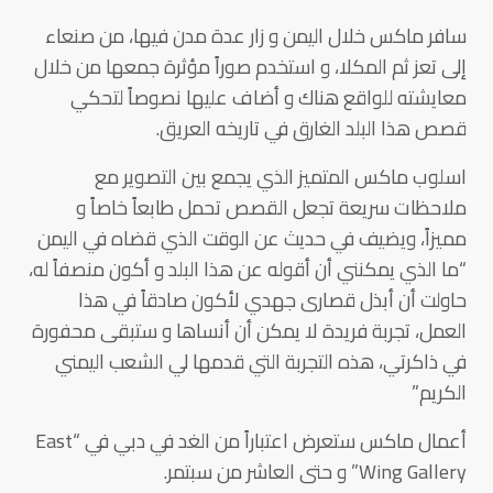
سافر ماكس خلال اليمن و زار عدة مدن فيها، من صنعاء
إلى تعز ثم المكلا، و استخدم صوراً مؤثرة جمعها من خلال
معايشته للواقع هناك و أضاف عليها نصوصاً لتحكي
قصص هذا البلد الغارق في تاريخه العريق.
اسلوب ماكس المتميز الذي يجمع بين التصوير مع
ملاحظات سريعة تجعل القصص تحمل طابعاً خاصاً و
مميزاً، ويضيف في حديث عن الوقت الذي قضاه في اليمن
“ما الذي يمكنني أن أقوله عن هذا البلد و أكون منصفاً له،
حاولت أن أبذل قصارى جهدي لأكون صادقاً في هذا
العمل، تجربة فريدة لا يمكن أن أنساها و ستبقى محفورة
في ذاكرتي، هذه التجربة التي قدمها لي الشعب اليمني
الكريم”
أعمال ماكس ستعرض اعتباراً من الغد في دبي في “East
Wing Gallery” و حتى العاشر من سبتمر.