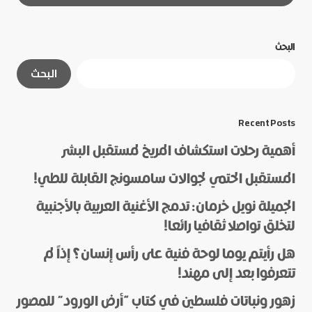
البحث
لن يتم نشر عنوان بريدك الإلكتروني.
الحقول الإلزامية
البحث
مشار إليها بـ
*
*
Message
Recent Posts
أهمية رحلات استكشاف المريخ لمستقبل البشر
المستقبل الحتمي لجوالات سامسونج القابلة للطي!
الجميلة نويل خرمان: تدمج الأغنية العربية بالأجنبية
لتخلق تواصلا ثقافيا رائعا!
هل رأيتم يوما لوحة فنية على رأس إنسان؟ إذاً لم
*
Name
تتعرفوا بعد إلى مهند!
زهور ونباتات فلسطين في كتاب “أرض الورود” للمصور