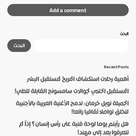
Add a comment
البحث
لن يتم نشر عنوان بريدك الإلكتروني.
الحقول الإلزامية
البحث
مشار إليها بـ
*
*
Message
Recent Posts
أهمية رحلات استكشاف المريخ لمستقبل البشر
المستقبل الحتمي لجوالات سامسونج القابلة للطي!
الجميلة نويل خرمان: تدمج الأغنية العربية بالأجنبية
لتخلق تواصلا ثقافيا رائعا!
هل رأيتم يوما لوحة فنية على رأس إنسان؟ إذاً لم
*
Name
تتعرفوا بعد إلى مهند!