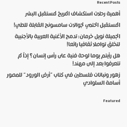
Recent Posts
أهمية رحلات استكشاف المريخ لمستقبل البشر
المستقبل الحتمي لجوالات سامسونج القابلة للطي!
الجميلة نويل خرمان: تدمج الأغنية العربية بالأجنبية
لتخلق تواصلا ثقافيا رائعا!
هل رأيتم يوما لوحة فنية على رأس إنسان؟ إذاً لم
*
Name
تتعرفوا بعد إلى مهند!
زهور ونباتات فلسطين في كتاب “أرض الورود” للمصور
أسامة السلوادي
*
E-mail
Featured
Save my name and e-mail in this browser for the next
time I comment.