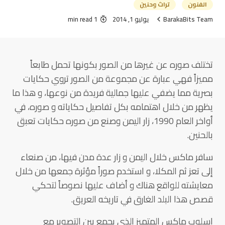
الفنون
تراث وحنين
BarakaBits Team
يوليو 1, 2014
1 min read
تختلف صوره عن غيرها من الصور بكونها تحمل طابعاً
مميزاً فهي عبارة عن مجموعة من الصور تروي حكايات
بصرية مما يضفي عليها جمالية فريدة من نوعها، و هذا ما
يظهر من خلال اهتمامه بكل تفاصيل حكاياته و صوره، في
أواخر العام 1990، زار اليمن وصنع من صوره حكايات تعبق
بالحنين.
سافر ماكس خلال اليمن و زار عدة مدن فيها، من صنعاء
إلى تعز ثم المكلا، و استخدم صوراً مؤثرة جمعها من خلال
معايشته للواقع هناك و أضاف عليها نصوصاً لتحكي
قصص هذا البلد الغارق في تاريخه العريق.
اسلوب ماكس المتميز الذي يجمع بين التصوير مع