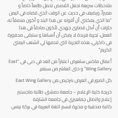
ملاحظات سريعة تجعل القصص تحمل طابعاً خاصاً و
مميزاً، ويضيف في حديث عن الوقت الذي قضاه في اليمن
“ما الذي يمكنني أن أقوله عن هذا البلد و أكون منصفاً له،
حاولت أن أبذل قصارى جهدي لأكون صادقاً في هذا
العمل، تجربة فريدة لا يمكن أن أنساها و ستبقى محفورة
في ذاكرتي، هذه التجربة التي قدمها لي الشعب اليمني
الكريم”
أعمال ماكس ستعرض اعتباراً من الغد في دبي في “East
Wing Gallery” و حتى العاشر من سبتمر.
كل الصور في العرض بترخيص من East Wing Gallery
خريجة كلية الإعلام – جامعة دمشق، طالبة ماجستير
إعلام واتصال جماهيري في جامعة الشارقة
كاتبة صحفية و محررة قسم اللغة العربية في بركة بيتس