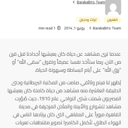
BarakaBits Team
الفنون
تراث وحنين
BarakaBits Team
يونيو 1, 2014
1 min read
عندما ترى مشاهد عن حياة كان يعيشها أجدادنا قبل قرن
من الآن، ربما ستأخذ نفسا عميقاً وتقول “سقى الله” أو
“رزق الله” على أيام البساطة وسهولة الحياة.
يُظهر لنا فيلم وثائقي صامت من المكتبة البريطانية وحتى
الدقيقة العاشرة منه مشاهد من حياة كاملة كان يعيشها
المصريون شملت شتى النواحي عام 1910، حيث صُوّرت
مشاهد للشوارع والأبينة والمآذن المزخرفة في مدينة
القاهرة مروراً على المقاهي التي كان يرتادها الناس في
الهواء الطلق، لتُكمل الكاميرا تصوير مقتطفات لعربات