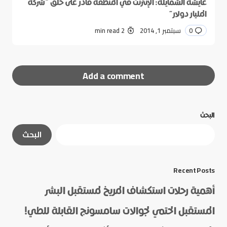
عايشة الشمايلة: الإنترنت في المنطقة قادر على خلق “شركة
المليار دولار”
0
سبتمبر 1, 2014
2 min read
Add a comment
البحث
لن يتم نشر عنوان بريدك الإلكتروني.
الحقول الإلزامية
البحث
مشار إليها بـ
*
*
Message
Recent Posts
أهمية رحلات استكشاف المريخ لمستقبل البشر
المستقبل الحتمي لجوالات سامسونج القابلة للطي!