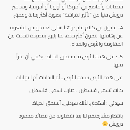
فيضانات وأعاصير في أمريكا أو أوروبا أو أفريقيا، وقد عبر
درويش فنياً عن “تأثير الفراشة” بصورة أكثر رحابة وعمق.
4- عابرون في كلام عابر : وهنا تتخلى لغة درويش الشعرية
عن رهافتها، لتكون أكثر حدة، بما يليق بقصيدة تتحدث عن
المقاومة والأرض والفداء.
5- : على هذه الأرض ما يستحق الحياة : يكفي أن تقرأ
منها
على هذه الأرض سيدة الأرض .. أم البدايات أم النهايات
كانت تسمى فلسطين .. صارت تسمى فلسطين
سيدتي : أستحق، لأنك سيدتي، أستحق الحياة.
بانتظار مشاركتكم لنا بما تفضلونه من قصائد محمود
درويش