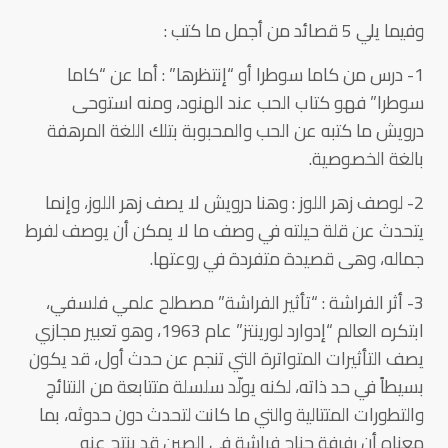
وفيما يلي 5 قصائد من أجمل ما كتب :
1- درس من كاما سوطرا أو “إنتظرها” : أما عن “كاما
سوطرا” فهو كتاب الحب عند الهنود، ومنه استوحى
درويش ما كتبه عن الحب والمحبوبة بتلك اللغة المرهفة
بالغة الخصوصية.
2- لوصف زهر اللوز : وهنا درويش لا يصف زهر اللوز، وإنما
يتحدث عن قلة حيلته في وصف ما لا يمكن أن يوصف لفرط
جماله، وهى قصيدة متفردة في روعتها.
3- أثر الفراشة : “تأثير الفراشة” مصطلح علمي فلسفي،
ابتكره العالم “إدوارد لورينتز” عام 1963، وهو تعبير مجازي
يصف التأثيرات المتواترة التي تنجم عن حدث أول، قد يكون
بسيطاً في حد ذاته، لكنه يولّد سلسلة متتابعة من النتائج
والتطورات المتتالية والتي ما كانت لتحدث دون حدوثه، بما
معناه أن رفرفة جناح فراشة في الصين قد ينتج عنه