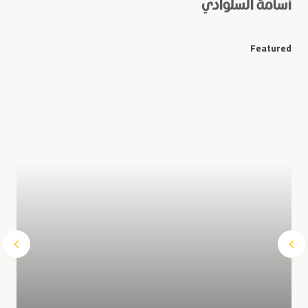
أسامة السلوادي
*
E-mail
Featured
Save my name and e-mail in this browser for the next
time I comment.
Submit Comment