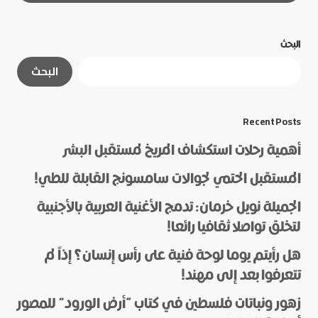
البحث
لن يتم نشر عنوان بريدك الإلكتروني.
الحقول الإلزامية
البحث
مشار إليها بـ
*
*
Message
Recent Posts
أهمية رحلات استكشاف المريخ لمستقبل البشر
المستقبل الحتمي لجوالات سامسونج القابلة للطي!
الجميلة نويل خرمان: تدمج الأغنية العربية بالأجنبية
لتخلق تواصلا ثقافيا رائعا!
هل رأيتم يوما لوحة فنية على رأس إنسان؟ إذاً لم
*
Name
تتعرفوا بعد إلى مهند!
زهور ونباتات فلسطين في كتاب “أرض الورود” للمصور