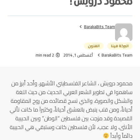
محمود درويش !
BarakaBits Team
البركة فينا
الفنون
BarakaBits Team
أغسطس 1, 2014
2 min read
محمود درويش ، الشاعر الفلسطيني الأشهر، وأحد أبرز من
ساهموا في تطوير الشعر العربي الحديث من حيث اللغة
والشكل والصورة، والذي نسج قصائده من روح المقاومة
أحياناً، ومن قلب ينبض بالعشق أحياناً، وكثيراَ ما كانت تأتي
القصيدة وقد مزجت بين فلسطين “الوطن” وبين الحبيبة
الأنثى، ولا عجب، لأن فلسطين كانت وستبقي هي الحبيبة
دائماً وأبداً