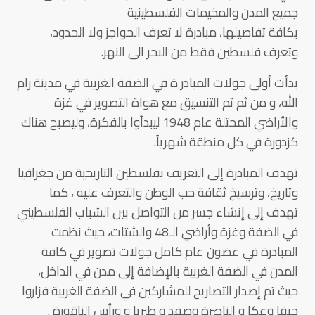
جميع المدن والمخيمات الفلسطينية
بكافة تفاصيلها، مبادرة لا تعرف الحواجز ولا الحدود،
وتعرف فلسطين فقط من البحر الى النهر.
بدأت أولى جولات المبادر ة في الضفة الغربية في مدينة رام
الله، و من ثم تم التنسيق مع هواة التصوير في غزة
والأراضي المحتلة عام 1948 ليبدأوا بالفكرة، وليصبح هناك
كزدورة في كل منطقة شهرياً.
تهدف المبادرة إلى التعريف بفلسطين التاريخية من جغرافيا
وتاريخ، وترسيخ ثقافة حب الوطن والتعرف عليه ، كما
تهدف إلى إنشاء جسر من التواصل بين الشباب الفلسطيني
في الضفة وغزة وأراضي الـ48 والشتات، حيث نظمت
المبادرة في غضون عام كامل جولات تصوير في كافة
المدن في الضفة الغربية بالإضافة إلى مدن في الداخل،
حيث تم إصدار التصاريح للمشاركين في الضفة الغربية فزاروا
حيفا وعكا و الناصرة وصفد و طبريا و ورأس الناقورة .