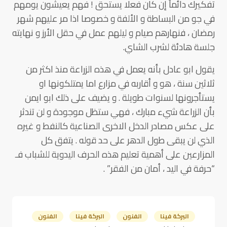
تفكيرك دائماً إن كان فعلا يستحق ! فهم يعيشون يومهم
في جو من البساطة و الألفة و خصوصا اذا مر عليهم شهر
رمضان ، فنهارهم صيام و ليلهم عمل في حقل الأرز و نهايته
جلسة هادئة لشرب الشاي.
يقول ابو عادل بأنه يعمل في هذه الزراعة منذ اكثر من
ثلاثين سنة ، هو و أقاربه في مزارع اما يمتلكونها او
يستأجرونها لسنوات طويلة . و يضيف على ذلك ابو ايمن
بأن الزراعة شيء مبارك ، فهي ستظل موجودة و لن تندثر
على عكس مصادر الدخل الاخرى الصناعية كالنفط و غيره
الذي لن يبقى طول الدهر على حد قوله . يتفق كل
المزارعين على أهمية تعليم هذه الحرف اليدوية للشباب فـ
“حرفة في اليد ، أمان من الفقر” .
البركة فينا
الفنون
البركة فينا
الفنون