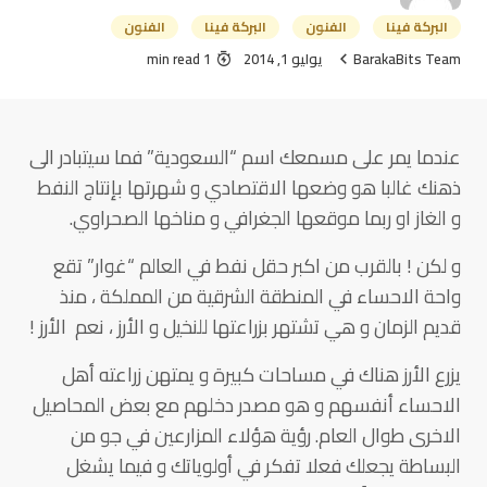
البركة فينا
الفنون
البركة فينا
الفنون
BarakaBits Team
يوليو 1, 2014
1 min read
عندما يمر على مسمعك اسم “السعودية” فما سيتبادر الى
ذهنك غالبا هو وضعها الاقتصادي و شهرتها بإنتاج النفط
و الغاز او ربما موقعها الجغرافي و مناخها الصحراوي.
و لكن ! بالقرب من اكبر حقل نفط في العالم “غوار” تقع
واحة الاحساء في المنطقة الشرقية من المملكة ، منذ
قديم الزمان و هي تشتهر بزراعتها للنخيل و الأرز ، نعم الأرز !
يزرع الأرز هناك في مساحات كبيرة و يمتهن زراعته أهل
الاحساء أنفسهم و هو مصدر دخلهم مع بعض المحاصيل
الاخرى طوال العام. رؤية هؤلاء المزارعين في جو من
البساطة يجعلك فعلا تفكر في أولوياتك و فيما يشغل