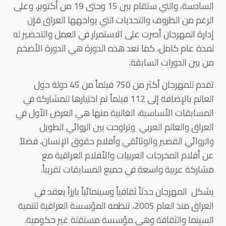
السادسة، والتي ستقام بين 15 وحتى 19 من أكتوبر، وعلى
الرغم من الظروف والتحديات التي يواجهها العراق فإن
إدارة المهرجان أصرت على الاستمرار في العمل والتحضير له
لمدة عام كامل، كما تعد هذه الدورة هي الدورة الأضخم
من بين الدورات السابقة.
تقدم للمهرجان أكثر من 750 فيلماً من 45 دولة حول
العالم بالإضافة إلى 112 فيلماً تم اختيارها للمشاركة في
المسابقات الأساسية، الغالبية منها هي العرض الأول في
العراق والعالم العربي وتراوحت بين الروائي الطويل
والروائي القصير والوثائقي وأفلام حقوق الإنسان، فضلاً
عن أفلام المخرجات العربيات والأفلام العراقية مع
مشاركة عربية واسعة في جميع المسابقات تقريباً.
يشكل المهرجان حدثاً ثقافياً وسينمائياً بارزاً يعقد في
العراق منذ العام 2005، تنظمه المؤسسة العراقية لتنمية
السينما والثقافة وهي مؤسسة مستقلة غير حكومية.