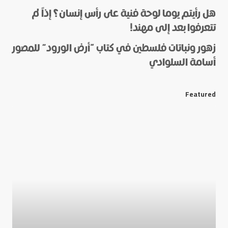
هل رأيتم يوما لوحة فنية على رأس إنسان؟ إذاً لم
*
Name
تتعرفوا بعد إلى مهند!
زهور ونباتات فلسطين في كتاب “أرض الورود” للمصور
أسامة السلوادي
*
E-mail
Featured
Save my name and e-mail in this browser for the next
time I comment.
Submit Comment