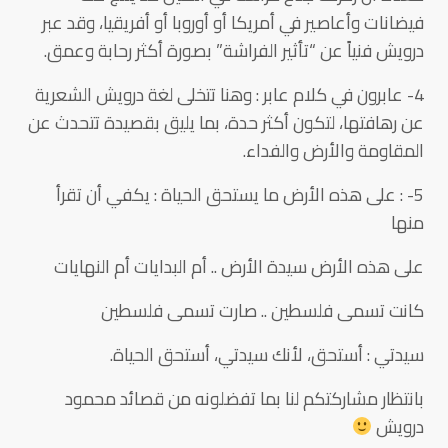
فيضانات وأعاصير في أمريكا أو أوروبا أو أفريقيا، وقد عبر
درويش فنياً عن “تأثير الفراشة” بصورة أكثر رحابة وعمق.
4- عابرون في كلام عابر : وهنا تتخلى لغة درويش الشعرية
عن رهافتها، لتكون أكثر حدة، بما يليق بقصيدة تتحدث عن
المقاومة والأرض والفداء.
5- : على هذه الأرض ما يستحق الحياة : يكفي أن تقرأ
منها
على هذه الأرض سيدة الأرض .. أم البدايات أم النهايات
كانت تسمى فلسطين .. صارت تسمى فلسطين
سيدتي : أستحق، لأنك سيدتي، أستحق الحياة.
بانتظار مشاركتكم لنا بما تفضلونه من قصائد محمود
درويش