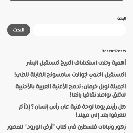
البحث
لن يتم نشر عنوان بريدك الإلكتروني.
الحقول الإلزامية
البحث
مشار إليها بـ
*
*
Message
Recent Posts
أهمية رحلات استكشاف المريخ لمستقبل البشر
المستقبل الحتمي لجوالات سامسونج القابلة للطي!
الجميلة نويل خرمان: تدمج الأغنية العربية بالأجنبية
لتخلق تواصلا ثقافيا رائعا!
هل رأيتم يوما لوحة فنية على رأس إنسان؟ إذاً لم
*
Name
تتعرفوا بعد إلى مهند!
زهور ونباتات فلسطين في كتاب “أرض الورود” للمصور