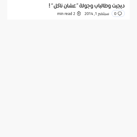
ديجيت وطالباب وجولة “عشان ناكل” !
0
سبتمبر 1, 2014
2 min read
نصائح لحياة أفضل! 2
0
سبتمبر 1, 2014
2 min read
Good news from the Middle East. Delivering trustworthy,
uplifting stories that inform, inspire, and connect.
Categories