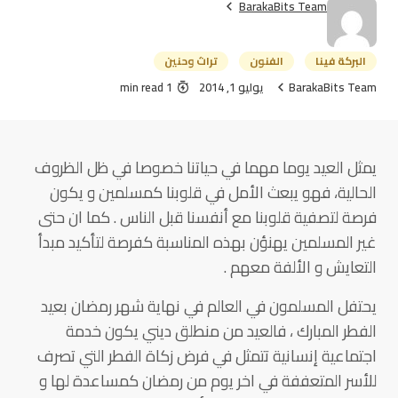
BarakaBits Team
البركة فينا
الفنون
تراث وحنين
BarakaBits Team
يوليو 1, 2014
1 min read
يمثل العيد يوما مهما في حياتنا خصوصا في ظل الظروف
الحالية، فهو يبعث الأمل في قلوبنا كمسلمين و يكون
فرصة لتصفية قلوبنا مع أنفسنا قبل الناس . كما ان حتى
غير المسلمين يهنؤن بهذه المناسبة كفرصة لتأكيد مبدأ
التعايش و الألفة معهم .
يحتفل المسلمون في العالم في نهاية شهر رمضان بعيد
الفطر المبارك ، فالعيد من منطلق ديني يكون خدمة
اجتماعية إنسانية تتمثل في فرض زكاة الفطر التي تصرف
للأسر المتعففة في اخر يوم من رمضان كمساعدة لها و