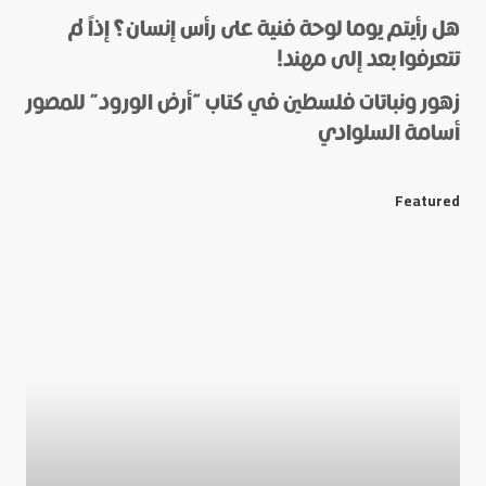
هل رأيتم يوما لوحة فنية على رأس إنسان؟ إذاً لم
*
Name
تتعرفوا بعد إلى مهند!
زهور ونباتات فلسطين في كتاب “أرض الورود” للمصور
أسامة السلوادي
*
E-mail
Featured
Save my name and e-mail in this browser for the next
time I comment.
Submit Comment