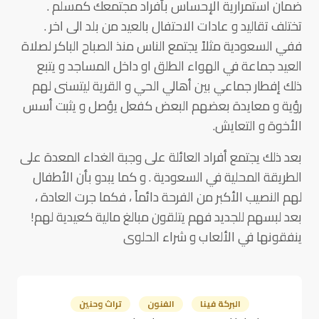
ضمان استمرارية الإحساس بأفراد مجتمعك كمسلم .
تختلف تقاليد و عادات الاحتفال بالعيد من بلد الى اخر .
ففي السعودية مثلاً يجتمع الناس منذ الصباح الباكر لصلاة
العيد جماعة في الهواء الطلق او داخل المساجد و يتبع
ذلك إفطار جماعي بين أهالي الحي و القرية ليتسنى لهم
رؤية و معايدة بعضهم البعض كفعل يؤصل و يثبت أسس
الأخوة و التعايش.
بعد ذلك يجتمع أفراد العائلة على وجبة الغداء المعدة على
الطريقة المحلية في السعودية . و كما يبدو بأن الأطفال
لهم النصيب الأكبر من الفرحة دائماً ، فكما جرت العادة ،
بعد لبسهم للجديد فهم يتلقون مبالغ مالية كعيدية لهم!
ينفقونها في الألعاب و شراء الحلوى
البركة فينا
الفنون
تراث وحنين