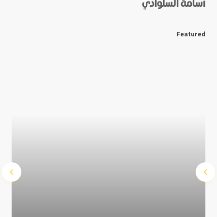
أسامة السلوادي
*
E-mail
Featured
Save my name and e-mail in this browser for the next
time I comment.
Submit Comment