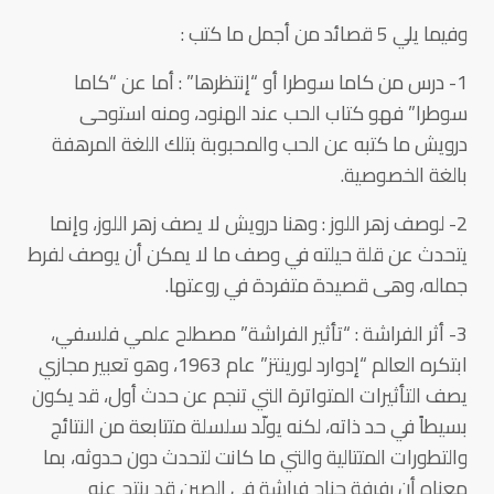
وفيما يلي 5 قصائد من أجمل ما كتب :
1- درس من كاما سوطرا أو “إنتظرها” : أما عن “كاما
سوطرا” فهو كتاب الحب عند الهنود، ومنه استوحى
درويش ما كتبه عن الحب والمحبوبة بتلك اللغة المرهفة
بالغة الخصوصية.
2- لوصف زهر اللوز : وهنا درويش لا يصف زهر اللوز، وإنما
يتحدث عن قلة حيلته في وصف ما لا يمكن أن يوصف لفرط
جماله، وهى قصيدة متفردة في روعتها.
3- أثر الفراشة : “تأثير الفراشة” مصطلح علمي فلسفي،
ابتكره العالم “إدوارد لورينتز” عام 1963، وهو تعبير مجازي
يصف التأثيرات المتواترة التي تنجم عن حدث أول، قد يكون
بسيطاً في حد ذاته، لكنه يولّد سلسلة متتابعة من النتائج
والتطورات المتتالية والتي ما كانت لتحدث دون حدوثه، بما
معناه أن رفرفة جناح فراشة في الصين قد ينتج عنه