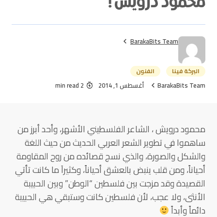
محمود درويش !
BarakaBits Team
البركة فينا
الفنون
BarakaBits Team
أغسطس 1, 2014
2 min read
محمود درويش ، الشاعر الفلسطيني الأشهر، وأحد أبرز من
ساهموا في تطوير الشعر العربي الحديث من حيث اللغة
والشكل والصورة، والذي نسج قصائده من روح المقاومة
أحياناً، ومن قلب ينبض بالعشق أحياناً، وكثيراَ ما كانت تأتي
القصيدة وقد مزجت بين فلسطين “الوطن” وبين الحبيبة
الأنثى، ولا عجب، لأن فلسطين كانت وستبقي هي الحبيبة
دائماً وأبداً