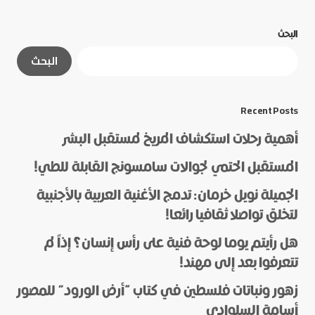
البحث
لن يتم نشر عنوان بريدك الإلكتروني.
الحقول الإلزامية
البحث
مشار إليها بـ
*
*
Message
Recent Posts
أهمية رحلات استكشاف المريخ لمستقبل البشر
المستقبل الحتمي لجوالات سامسونج القابلة للطي!
الجميلة نويل خرمان: تدمج الأغنية العربية بالأجنبية
لتخلق تواصلا ثقافيا رائعا!
هل رأيتم يوما لوحة فنية على رأس إنسان؟ إذاً لم
*
Name
تتعرفوا بعد إلى مهند!
زهور ونباتات فلسطين في كتاب “أرض الورود” للمصور
أسامة السلوادي
*
E-mail