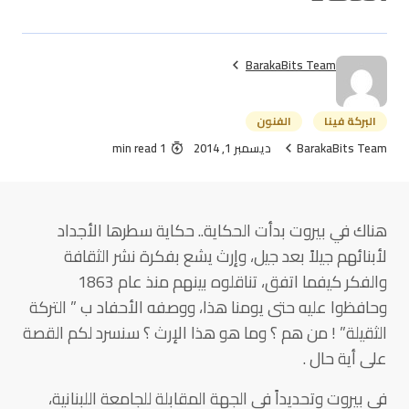
BarakaBits Team
البركة فينا
الفنون
BarakaBits Team
ديسمبر 1, 2014
1 min read
هناك في بيروت بدأت الحكاية.. حكاية سطرها الأجداد
لأبنائهم جيلاً بعد جيل، وإرث يشع بفكرة نشر الثقافة
والفكر كيفما اتفق، تناقلوه بينهم منذ عام 1863
وحافظوا عليه حتى يومنا هذا، ووصفه الأحفاد ب ” التركة
الثقيلة” ! من هم ؟ وما هو هذا الإرث ؟ سنسرد لكم القصة
على أية حال .
في بيروت وتحديداً في الجهة المقابلة للجامعة اللبنانية،