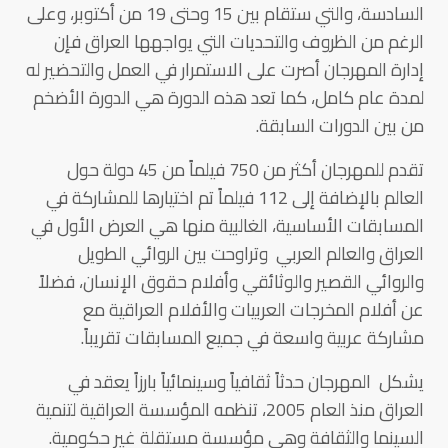
السادسة، والتي ستقام بين 15 وحتى 19 من أكتوبر، وعلى
الرغم من الظروف والتحديات التي يواجهها العراق فإن
إدارة المهرجان أصرت على الاستمرار في العمل والتحضير له
لمدة عام كامل، كما تعد هذه الدورة هي الدورة الأضخم
من بين الدورات السابقة.
تقدم للمهرجان أكثر من 750 فيلماً من 45 دولة حول
العالم بالإضافة إلى 112 فيلماً تم اختيارها للمشاركة في
المسابقات الأساسية، الغالبية منها هي العرض الأول في
العراق والعالم العربي وتراوحت بين الروائي الطويل
والروائي القصير والوثائقي وأفلام حقوق الإنسان، فضلاً
عن أفلام المخرجات العربيات والأفلام العراقية مع
مشاركة عربية واسعة في جميع المسابقات تقريباً.
يشكل المهرجان حدثاً ثقافياً وسينمائياً بارزاً يعقد في
العراق منذ العام 2005، تنظمه المؤسسة العراقية لتنمية
السينما والثقافة وهي مؤسسة مستقلة غير حكومية.