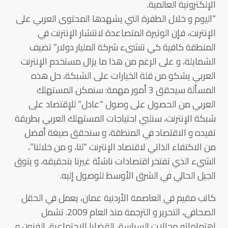
الإلكترونية العالمية.
“اليوم و خلال الطفرة التي يشهدها المحتوى العربي على
الإنترنت، فإن الوتيرة المتصاعدة لانتشار الإنترنت في
المنطقة كافية كي تنشىء شركة المليار دولار” تضيف
الشمايلة، و على الرغم من هذا ما يزال مستخدم الإنترنت
العربي يشكو من قلة الخيارات على الشبكة، حل هذه
المسألة سيحقق 3 أمور مهمة: سنمكن المستهلك
العربي من الحصول على وصول “عادل” للإقتصاد على
شبكة الإنترنت، سنلبي احتياجات المستهلك العربي بطريقة
تفيده و الاقتصاد في المنطقة، و سنحقق صيغة أفضل
من الاكتفاء الذاتي لاقتصاد الإنترنت “لنا، و من خلالنا”،
الشيء الذي تفتخر اقتصادات ناشئة غيرنا بتحقيقه، و يتوق
الجيل الحالي في الشرق الأوسط للوصول إليه.
كاتب مقيم في العاصمة الأردنية عمان، يعمل في الحقل
الصحافي، التحرير و الترجمة منذ العام 2009. تشمل
اهتماماته مجالات السياسة، القضايا الاجتماعية، الفنون و