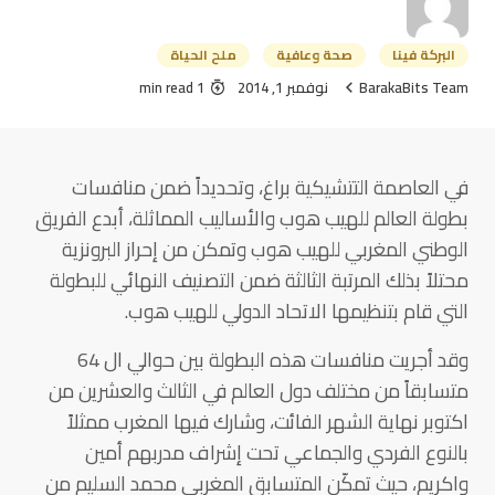
البركة فينا
صحة وعافية
ملح الحياة
BarakaBits Team
نوفمبر 1, 2014
1 min read
في العاصمة التتشيكية براغ، وتحديداً ضمن منافسات
بطولة العالم للهيب هوب والأساليب المماثلة، أبدع الفريق
الوطني المغربي للهيب هوب وتمكن من إحراز البرونزية
محتلاً بذلك المرتبة الثالثة ضمن التصنيف النهائي للبطولة
التي قام بتنظيمها الاتحاد الدولي للهيب هوب.
وقد أجريت منافسات هذه البطولة بين حوالي ال 64
متسابقاً من مختلف دول العالم في الثالث والعشرين من
اكتوبر نهاية الشهر الفائت، وشارك فيها المغرب ممثلاً
بالنوع الفردي والجماعي تحت إشراف مدربهم أمين
واكريم، حيث تمكّن المتسابق المغربي محمد السليم من