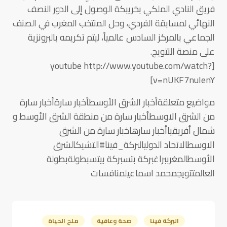
فريق النادي الملكي بخريبكة الوصول إلى الدور النصف
النهائي لمسابقة الفردي، وحل المنتخب المغرب في الصنف
الجماعي بالمركز السادس عالمياً، ليتم تكريمه بالبرونزية
على منصة التتويج.
[youtube http://www.youtube.com/watch?
v=nUKF7nuIenY]
مواضيع متعلقةأخبار الشرق الأوسطأخبار سارةأخبار سارة
من الشرق الاوسطأخبار سارة من منطقة الشرق الأوسط و
شمال أفريقياأخبار سارهاخبار سارة من الشرق
الاوسطالاتحاد الدوليالبركة_فينا#التشيكالشرق
الأوسطالمغرببراغبركة بتسبركة بيتسبطولةبطولة
العالمتتويجمحمد اسماعيلمنافسات
البركة فينا
صحة وعافية
ملح الحياة