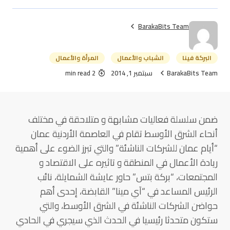
BarakaBits Team
البركة فينا
الشباب والأعمال
المرأة والأعمال
BarakaBits Team
سبتمبر 1, 2014
2 min read
ضمن سلسلة فعاليات مشابهة و متلاحقة في مختلف
أنحاء الشرق الأوسط تقام في العاصمة الأردنية عمان
“أيام عمان للشركات الناشئة” والتي تبرز الضوء على أهمية
ريادة الأعمال في المنطقة و تاثيره على الاقتصاد و
المجتمعات، “بركة بتس” حاور عايشة الشمايلة، نائب
الرئيس المساعد في “آي مينا” القابضة، إحدى أهم
حواضن الشركات الناشئة في الشرق الأوسط، والتي
ستكون متحدثا رئيسيا في الحدث الذي سيجري في الحادي