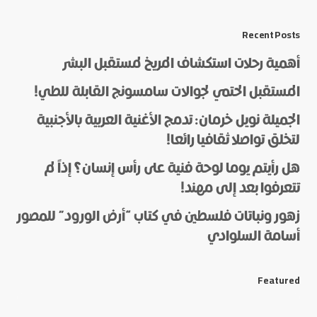
*
Message
Recent Posts
أهمية رحلات استكشاف المريخ لمستقبل البشر
المستقبل الحتمي لجوالات سامسونج القابلة للطي!
الجميلة نويل خرمان: تدمج الأغنية العربية بالأجنبية
لتخلق تواصلا ثقافيا رائعا!
هل رأيتم يوما لوحة فنية على رأس إنسان؟ إذاً لم
*
Name
تتعرفوا بعد إلى مهند!
زهور ونباتات فلسطين في كتاب “أرض الورود” للمصور
أسامة السلوادي
*
E-mail
Featured
Save my name and e-mail in this browser for the next
time I comment.