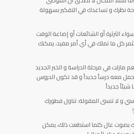
ة لتملأ المكان لا تصدق أن الفوضى
راحة نظرك و تساعدك في التفكير بسهولة
واء الثرثرة أو الشائعات أو إضاعة الوقت
مر كل ما تملك في أي أمر مفيد، يمكنك
م مازلت في مرحلة الدراسة و الخبر الجديد
 يحمل معه درساً جديداً و قد تكون الدروس
يئاً جديداً
سي و لا تنسى المقولة: تناول فطورك
حك بصوت عال كلما استطعت ذلك، يمكن