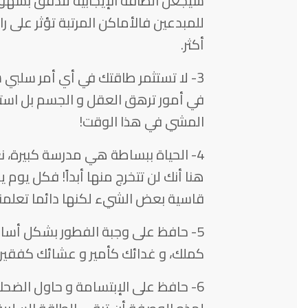
سيجعل الطاقة الإيجابية تتدفق بسهول
للمبدعين فالأماكن المرتبة تؤثر على 
أكثر.
3- لا تستثمر طاقتك في أي أمر سلبي س
في أمور ترهق العقل و الجسم بل استث
المشي في هذا الوقت!
4- الحياة ببساطة هي مدرسة كبيرة، نع
هنا أنك لن تتخرج منها أبداً! فكل يوم
قاسية بعض الشيء لكنها دائما تعلمنا ش
5- حافظ على وجبة الفطور بشكل أسا
كملك، و غدائك كأمير و عشائك كفقير!
6- حافظ على الإبتسامة و حاول الض