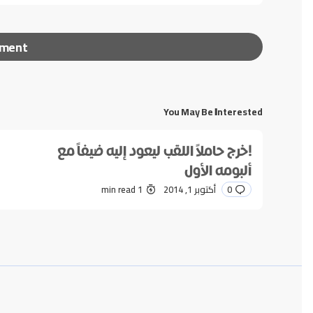
mment
You May Be Interested
لن يتم نشر عنوان بريدك الإلكتروني.
الحقول الإلزامية مشا
!خرج حاملاً اللقب ليعود إليه ضيفاً مع
*
Message
ألبومه الأول
0
أكتوبر 1, 2014
1 min read
*
Name