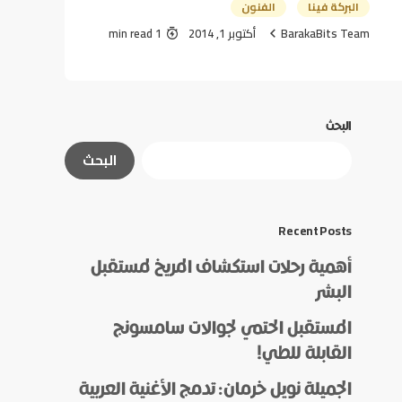
البركة فينا
الفنون
BarakaBits Team
أكتوبر 1, 2014
1 min read
البحث
البحث
Recent Posts
أهمية رحلات استكشاف المريخ لمستقبل
البشر
المستقبل الحتمي لجوالات سامسونج
القابلة للطي!
الجميلة نويل خرمان: تدمج الأغنية العربية