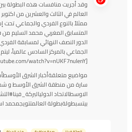
العالم في الثالث والعشرين من اكتوبر 
ممثلاً بالنوع الفردي والجماعي تحت إ
المتسابق المغربي محمد السليم من ف
الدور النصف النهائي لمسابقة الفردي
الجماعي بالمركز السادس عالمياً، ليتم 
[youtube http://www.youtube.com/watch?v=nUKF7nuIenY]
مواضيع متعلقةأخبار الشرق الأوسطأخبا
سارة من منطقة الشرق الأوسط و شمال
الاوسطالاتحاد الدوليالبركة_فينا#الت
بيتسبطولةبطولة العالمتتويجمحمد ا
البركة فينا
صحة وعافية
ملح الحياة
: