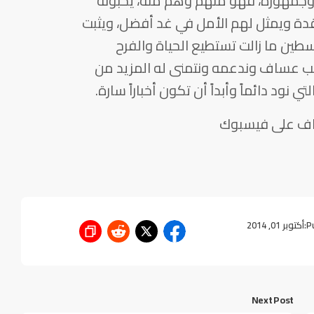
جمهوره، فهو منهم وهم منه، يحبونه
تقدة ويمثل لهم الأمل في غد أفضل، ويثبت
ن ما زالت تستطيع الحياة والفرح
 نحب عساف وندعمه ونتمنى له المزيد من
ي نود دائماً وأبداً أن تكون أخباراً سارة.
اف على فيسبوك
P
أكتوبر 01, 2014
Next Post