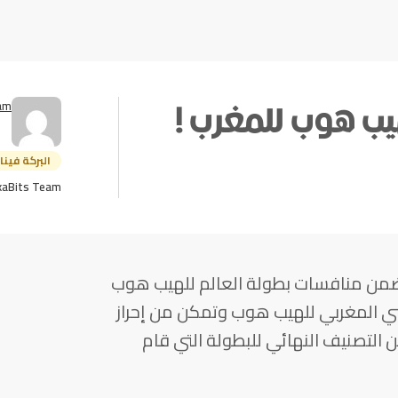
am
هيب هوب للمغرب !
البركة فينا
kaBits Team
ً ضمن منافسات بطولة العالم للهيب هوب
طني المغربي للهيب هوب وتمكن من إحراز
ضمن التصنيف النهائي للبطولة التي قام