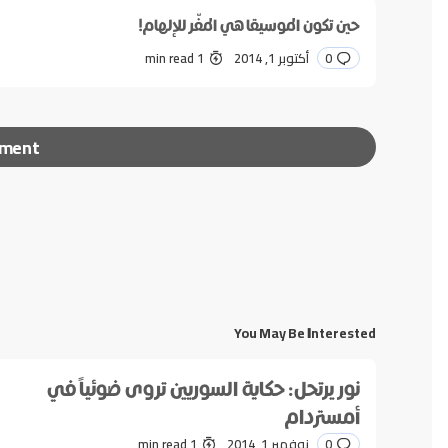
حين تكون الموسيقا هي المفّر للإلهام!
0
أكتوبر 1, 2014
1 min read
mment
لن يتم نشر عنوان بريدك الإلكتروني.
الحقول الإلزامية مشا
*
Message
You May Be Interested
نور يرتحل: حكاية السوريين تروى ضوئياً في
أمستردام
0
نوفمبر 1, 2014
1 min read