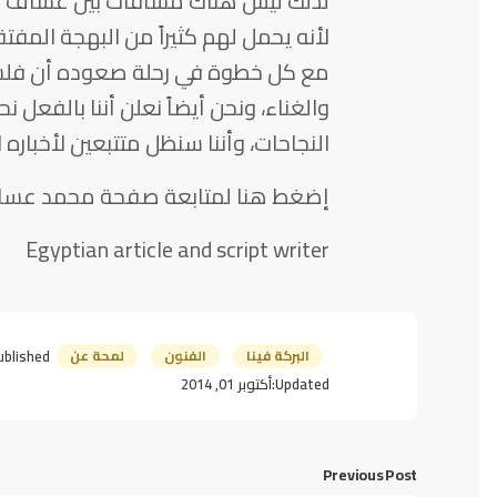
لذلك ليس هناك مسافات بين عساف و
لأنه يحمل لهم كثيراً من البهجة المف
مع كل خطوة في رحلة صعوده أن فلسطي
والغناء، ونحن أيضاً نعلن أننا بالفعل
النجاحات، وأننا سنظل متتبعين لأخباره الت
إضغط هنا لمتابعة صفحة محمد عس
Egyptian article and script writer
البركة فينا
الفنون
لمحة عن
ublished:
Updated:
أكتوبر 01, 2014
Previous Post