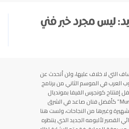
د: ليس مجرد خبر فني
 التي لا خلاف عليها، ولن أتحدث عن
العرب في الموسم الثاني من برنامج
ء في حفل إفتتاح كونجرس الفيفا بمونديال
البرازيل، ثم حصوله على جائزة “Murex D’or” كأفضل فنان صاعد في الشرق
 وأخيراً ترشحه لجائزة “MTV” الشهيرة وغيرها من النجاحات، ولست هنا
ئي القصير لألبومه الجديد الذي ينتظره