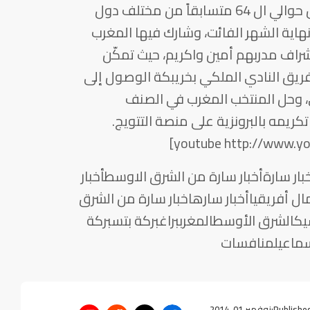
وقد أجريت منافسات هذه البطولة بين حوالي ال 64 متسابقاً من مختلف دول
نهاية الشهر الفائت، وشارك فيها المغرب
شراف مدربهم أمين واكريم، حيث تمكّن
ريق النادي الملكي بخريبكة الوصول إلى
، وحل المنتخب المغرب في الصنف
تكريمه بالبرونزية على منصة التتويج.
ر سارةأخبار سارة من الشرق الاوسطأخبار
 أفريقياأخبار سارهاخبار سارة من الشرق
شيكالشرق الأوسطالمغرببراغبركة بتسبركة
سماعيلمنافسات
Published
نوفمبر 01, 2014