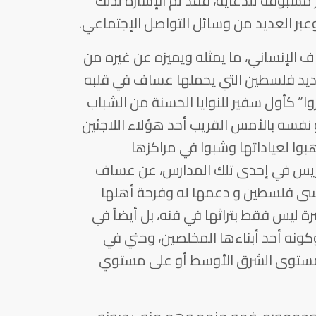
 مسبوقة للدعاية، فقد تم الإشارة لذلك
 وعبر العديد من وسائل التواصل الإجتماعي.
 الإنساني، ما يمثله ويميزه عن غيره من
حديد فلسطين التي يحملها عساف في قلبه
روا” كأول سفير للنوايا الحسنة من الشباب
 نفسه بالأمس القريب أحد هؤلاء اللاجئين
وا لعياداتها وشبوا في مراكزها
تدريس في إحدى تلك المدارس، عن عساف
ينسى فلسطين و دعمها له وفرحة أهلها
ة ليس فقط بتراثها في فنه، بل أيضاً في
نه أحد أبناءها المخلصين، وحتي في
 مستوى الشرق الأوسط أو على مستوي