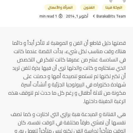
البركة فينا
الفنون
المرأة والأعمال
BarakaBits Team
أكتوبر 1, 2014
1 min read
قصتها دليل قاطع أن الفن و الموهبة لا تتأخر أبداً و دائما
هناك وقت مناسب لكل شيء، بدأت القصة عندما كانت
في السادسة عشر من عمرها كانت تفكر في التخصص
الذي ستختاره و كانت والدتها ترى أن فيها بذرة للفن تريد
أن تكبر لكنها لم تستمع لنصيحة أمها و حصلت على
شهادة دكتوراه في البيولوجيا الجزئية و أنشأت أسرة
مكونة من ثلاثة أطفال و رغم كل ما حدث لم تتوقف هذه
الرغبة الدفينة داخلها.
هي الفنانة و المبدعة هبة برازي التي اختارت و كما تصف
نفسها أن تمشي طرقاً مختلفة في الوقت نفسه، كان
الوقت متأخراً لدراسة الفن لكنه ليس متأخراً للعمل به، و