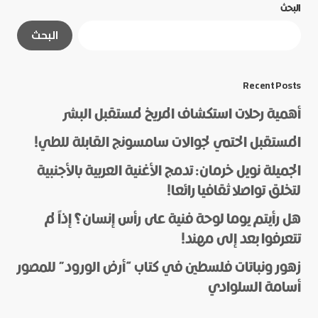
البحث
لن يتم نشر عنوان بريدك الإلكتروني.
الحقول الإلزامية
البحث
مشار إليها بـ
*
*
Message
Recent Posts
أهمية رحلات استكشاف المريخ لمستقبل البشر
المستقبل الحتمي لجوالات سامسونج القابلة للطي!
الجميلة نويل خرمان: تدمج الأغنية العربية بالأجنبية
لتخلق تواصلا ثقافيا رائعا!
هل رأيتم يوما لوحة فنية على رأس إنسان؟ إذاً لم
*
Name
تتعرفوا بعد إلى مهند!
زهور ونباتات فلسطين في كتاب “أرض الورود” للمصور
أسامة السلوادي
*
E-mail