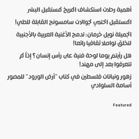
أهمية رحلات استكشاف المريخ لمستقبل البشر
المستقبل الحتمي لجوالات سامسونج القابلة للطي!
الجميلة نويل خرمان: تدمج الأغنية العربية بالأجنبية
لتخلق تواصلا ثقافيا رائعا!
هل رأيتم يوما لوحة فنية على رأس إنسان؟ إذاً لم
*
Name
تتعرفوا بعد إلى مهند!
زهور ونباتات فلسطين في كتاب “أرض الورود” للمصور
أسامة السلوادي
*
E-mail
Featured
Save my name and e-mail in this browser for the next
time I comment.