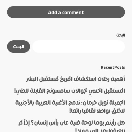
Add a comment
البحث
لن يتم نشر عنوان بريدك الإلكتروني.
الحقول الإلزامية
البحث
مشار إليها بـ
*
*
Message
Recent Posts
أهمية رحلات استكشاف المريخ لمستقبل البشر
المستقبل الحتمي لجوالات سامسونج القابلة للطي!
الجميلة نويل خرمان: تدمج الأغنية العربية بالأجنبية
لتخلق تواصلا ثقافيا رائعا!
هل رأيتم يوما لوحة فنية على رأس إنسان؟ إذاً لم
*
Name
تتعرفوا بعد إلى مهند!