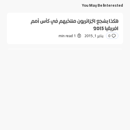
You May Be Interested
هكذا يشجع الجزائريون منتخبهم في كأس أمم
افريقيا 2015
0
يناير 1, 2015
1 min read
من الجولان السوري صور رائعة لم ترها من قبل
0
يناير 1, 2015
1 min read
#Barakability
The Arts
البركة فينا
الفنون