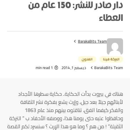
دار صادر للنشر: 150 عام من
العطاء
BarakaBits Team
البركة فينا
الفنون
BarakaBits Team
ديسمبر 1, 2014
1 min read
هناك في بيروت بدأت الحكاية.. حكاية سطرها الأجداد
لأبنائهم جيلاً بعد جيل، وإرث يشع بفكرة نشر الثقافة
والفكر كيفما اتفق، تناقلوه بينهم منذ عام 1863
وحافظوا عليه حتى يومنا هذا، ووصفه الأحفاد ب ” التركة
الثقيلة” ! من هم ؟ وما هو هذا الإرث ؟ سنسرد لكم القصة