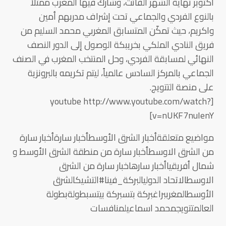
اكتوبر نهاية الشهر الفائت، وشارك فيها المغرب ممثلاً
بالنوع الفردي والجماعي تحت إشراف مدربهم أمين
واكريم، حيث تمكّن المتسابق المغربي محمد السليم من
فريق النادي الملكي بخريبكة الوصول إلى الدور النصف
النهائي لمسابقة الفردي، وحل المنتخب المغرب في الصنف
الجماعي بالمركز السادس عالمياً، ليتم تكريمه بالبرونزية
على منصة التتويج.
[youtube http://www.youtube.com/watch?
v=nUKF7nuIenY]
مواضيع متعلقةأخبار الشرق الأوسطأخبار سارةأخبار سارة
من الشرق الاوسطأخبار سارة من منطقة الشرق الأوسط و
شمال أفريقياأخبار سارهاخبار سارة من الشرق
الاوسطالاتحاد الدوليالبركة_فينا#التشيكالشرق
الأوسطالمغرببراغبركة بتسبركة بيتسبطولةبطولة
العالمتتويجمحمد اسماعيلمنافسات