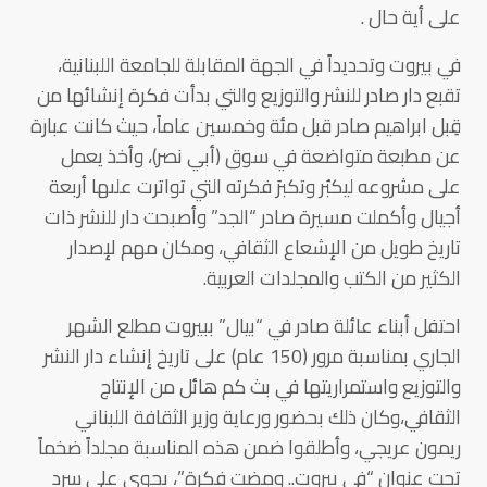
على أية حال .
في بيروت وتحديداً في الجهة المقابلة للجامعة اللبنانية،
تقبع دار صادر للنشر والتوزيع والتي بدأت فكرة إنشائها من
قِبل ابراهيم صادر قبل مئة وخمسين عاماً، حيث كانت عبارة
عن مطبعة متواضعة في سوق (أبي نصر)، وأخذ يعمل
على مشروعه ليكبُر وتكبرَ فكرته التي تواترت علىها أربعة
أجيال وأكملت مسيرة صادر “الجد” وأصبحت دار للنشر ذات
تاريخ طويل من الإشعاع الثقافي، ومكان مهم لإصدار
الكثير من الكتب والمجلدات العربية.
احتفل أبناء عائلة صادر في “بيال” ببيروت مطلع الشهر
الجاري بمناسبة مرور (150 عام) على تاريخ إنشاء دار النشر
والتوزيع واستمراريتها في بث كم هائل من الإنتاج
الثقافي،وكان ذلك بحضور ورعاية وزير الثقافة اللبناني
ريمون عريجي، وأطلقوا ضمن هذه المناسبة مجلداً ضخماً
تحت عنوان “في بيروت.. ومضت فكرة”، يحوي على سرد