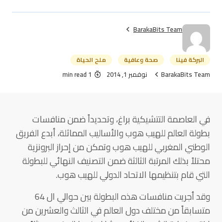
BarakaBits Team
البركة فينا
صحة وعافية
ملح الحياة
BarakaBits Team
نوفمبر 1, 2014
1 min read
في العاصمة التتشيكية براغ، وتحديداً ضمن منافسات
بطولة العالم للهيب هوب والأساليب المماثلة، أبدع الفريق
الوطني المغربي للهيب هوب وتمكن من إحراز البرونزية
محتلاً بذلك المرتبة الثالثة ضمن التصنيف النهائي للبطولة
التي قام بتنظيمها الاتحاد الدولي للهيب هوب.
وقد أجريت منافسات هذه البطولة بين حوالي ال 64
متسابقاً من مختلف دول العالم في الثالث والعشرين من