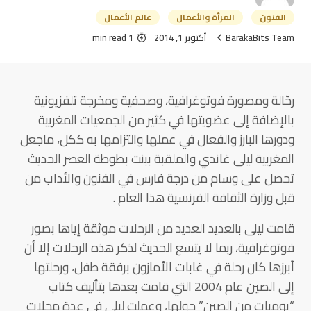
الفنون
المرأة والأعمال
عالم الأعمال
BarakaBits Team
أكتوبر 1, 2014
1 min read
رحّالة ومصورة فوتوغرافية، وصحفية ومخرجة تلفزيونية
بالإضافة إلى عضويتها في كثير من الجمعيات المغربية
ودورها البارز والفعال في عملها والتزامها به ككل، ماجعل
المغربية ليلى غاندي والملقبة ببنت بطوطة العصر الحديث
تحصل على وسام من درجة فارس في الفنون والأداب من
قبل وزارة الثقافة الفرنسية هذا العام .
قامت ليلى بالعديد العديد من الرحلات موثقة إياها بصور
فوتوغرافية، ربما لا يتسع الحديث لذكر هذه الرحلات إلا أن
أبرزها كان رحلة في غابات الأمازون برفقة طفل، ورحلتها
إلى الصين عام 2004 التي قامت بعدها بتأليف كتاب
“يوميات من الصين” حولها، وعملت ليلى في عدة مجلات