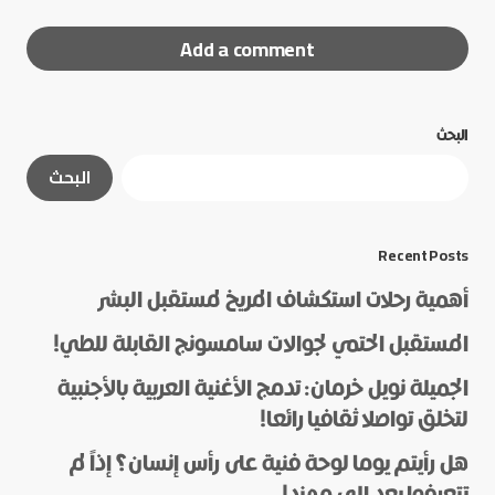
Add a comment
البحث
لن يتم نشر عنوان بريدك الإلكتروني.
الحقول الإلزامية
البحث
مشار إليها بـ
*
*
Message
Recent Posts
أهمية رحلات استكشاف المريخ لمستقبل البشر
المستقبل الحتمي لجوالات سامسونج القابلة للطي!
الجميلة نويل خرمان: تدمج الأغنية العربية بالأجنبية
لتخلق تواصلا ثقافيا رائعا!
هل رأيتم يوما لوحة فنية على رأس إنسان؟ إذاً لم
*
Name
تتعرفوا بعد إلى مهند!