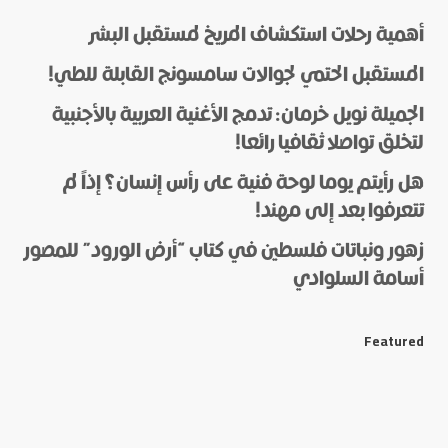
أهمية رحلات استكشاف المريخ لمستقبل البشر
المستقبل الحتمي لجوالات سامسونج القابلة للطي!
الجميلة نويل خرمان: تدمج الأغنية العربية بالأجنبية
لتخلق تواصلا ثقافيا رائعا!
هل رأيتم يوما لوحة فنية على رأس إنسان؟ إذاً لم
*
Name
تتعرفوا بعد إلى مهند!
زهور ونباتات فلسطين في كتاب “أرض الورود” للمصور
أسامة السلوادي
*
E-mail
Featured
Save my name and e-mail in this browser for the next
time I comment.