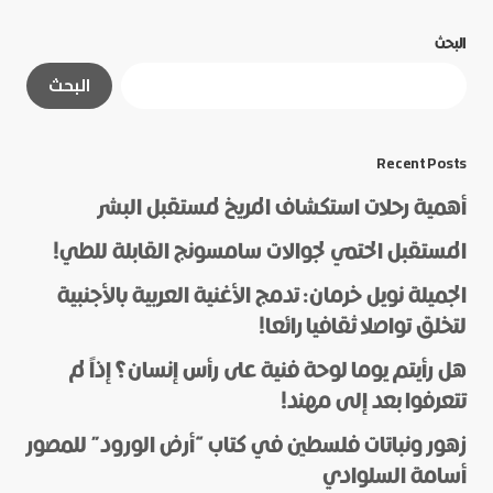
البحث
لن يتم نشر عنوان بريدك الإلكتروني.
الحقول الإلزامية
البحث
مشار إليها بـ
*
*
Message
Recent Posts
أهمية رحلات استكشاف المريخ لمستقبل البشر
المستقبل الحتمي لجوالات سامسونج القابلة للطي!
الجميلة نويل خرمان: تدمج الأغنية العربية بالأجنبية
لتخلق تواصلا ثقافيا رائعا!
هل رأيتم يوما لوحة فنية على رأس إنسان؟ إذاً لم
*
Name
تتعرفوا بعد إلى مهند!
زهور ونباتات فلسطين في كتاب “أرض الورود” للمصور
أسامة السلوادي
*
E-mail