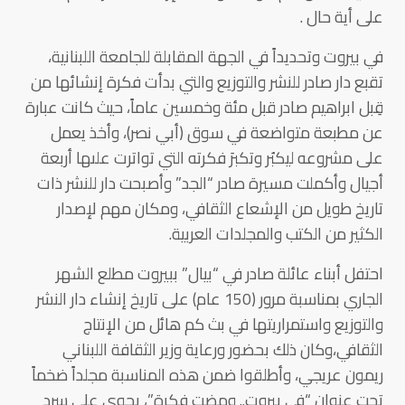
على أية حال .
في بيروت وتحديداً في الجهة المقابلة للجامعة اللبنانية،
تقبع دار صادر للنشر والتوزيع والتي بدأت فكرة إنشائها من
قِبل ابراهيم صادر قبل مئة وخمسين عاماً، حيث كانت عبارة
عن مطبعة متواضعة في سوق (أبي نصر)، وأخذ يعمل
على مشروعه ليكبُر وتكبرَ فكرته التي تواترت علىها أربعة
أجيال وأكملت مسيرة صادر “الجد” وأصبحت دار للنشر ذات
تاريخ طويل من الإشعاع الثقافي، ومكان مهم لإصدار
الكثير من الكتب والمجلدات العربية.
احتفل أبناء عائلة صادر في “بيال” ببيروت مطلع الشهر
الجاري بمناسبة مرور (150 عام) على تاريخ إنشاء دار النشر
والتوزيع واستمراريتها في بث كم هائل من الإنتاج
الثقافي،وكان ذلك بحضور ورعاية وزير الثقافة اللبناني
ريمون عريجي، وأطلقوا ضمن هذه المناسبة مجلداً ضخماً
تحت عنوان “في بيروت.. ومضت فكرة”، يحوي على سرد