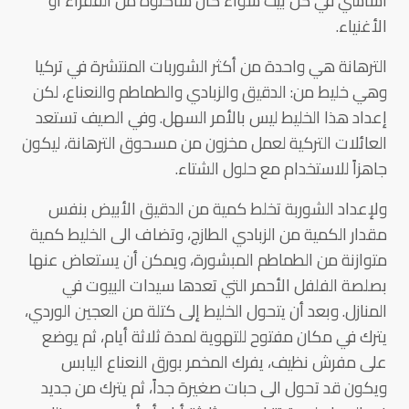
أساسي في كل بيت سواء كان ساكنوه من الفقراء أو
الأغنياء.
الترهانة هي واحدة من أكثر الشوربات المنتشرة في تركيا
وهي خليط من: الدقيق والزبادي والطماطم والنعناع، لكن
إعداد هذا الخليط ليس بالأمر السهل. وفي الصيف تستعد
العائلات التركية لعمل مخزون من مسحوق الترهانة، ليكون
جاهزاً للاستخدام مع حلول الشتاء.
ولإعداد الشوربة تخلط كمية من الدقيق الأبيض بنفس
مقدار الكمية من الزبادي الطازج، وتضاف الى الخليط كمية
متوازنة من الطماطم المبشورة، ويمكن أن يستعاض عنها
بصلصة الفلفل الأحمر التي تعدها سيدات البيوت في
المنازل. وبعد أن يتحول الخليط إلى كتلة من العجين الوردي،
يترك في مكان مفتوح للتهوية لمدة ثلاثة أيام، ثم يوضع
على مفرش نظيف، يفرك المخمر بورق النعناع اليابس
ويكون قد تحول الى حبات صغيرة جداً، ثم يترك من جديد