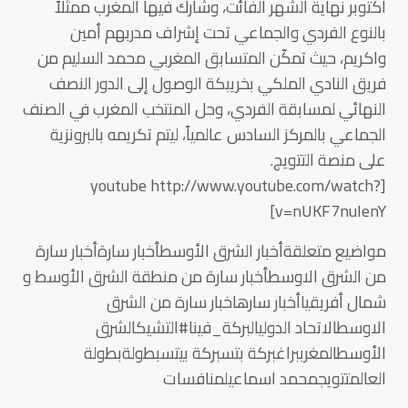
اكتوبر نهاية الشهر الفائت، وشارك فيها المغرب ممثلاً
بالنوع الفردي والجماعي تحت إشراف مدربهم أمين
واكريم، حيث تمكّن المتسابق المغربي محمد السليم من
فريق النادي الملكي بخريبكة الوصول إلى الدور النصف
النهائي لمسابقة الفردي، وحل المنتخب المغرب في الصنف
الجماعي بالمركز السادس عالمياً، ليتم تكريمه بالبرونزية
على منصة التتويج.
[youtube http://www.youtube.com/watch?
v=nUKF7nuIenY]
مواضيع متعلقةأخبار الشرق الأوسطأخبار سارةأخبار سارة
من الشرق الاوسطأخبار سارة من منطقة الشرق الأوسط و
شمال أفريقياأخبار سارهاخبار سارة من الشرق
الاوسطالاتحاد الدوليالبركة_فينا#التشيكالشرق
الأوسطالمغرببراغبركة بتسبركة بيتسبطولةبطولة
العالمتتويجمحمد اسماعيلمنافسات