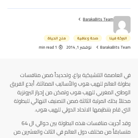
BarakaBits Team
البركة فينا
صحة وعافية
ملح الحياة
BarakaBits Team
نوفمبر 1, 2014
1 min read
في العاصمة التتشيكية براغ، وتحديداً ضمن منافسات
بطولة العالم للهيب هوب والأساليب المماثلة، أبدع الفريق
الوطني المغربي للهيب هوب وتمكن من إحراز البرونزية
محتلاً بذلك المرتبة الثالثة ضمن التصنيف النهائي للبطولة
التي قام بتنظيمها الاتحاد الدولي للهيب هوب.
وقد أجريت منافسات هذه البطولة بين حوالي ال 64
متسابقاً من مختلف دول العالم في الثالث والعشرين من