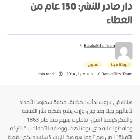
دار صادر للنشر: 150 عام من
العطاء
BarakaBits Team
البركة فينا
الفنون
BarakaBits Team
ديسمبر 1, 2014
1 min read
هناك في بيروت بدأت الحكاية.. حكاية سطرها الأجداد
لأبنائهم جيلاً بعد جيل، وإرث يشع بفكرة نشر الثقافة
والفكر كيفما اتفق، تناقلوه بينهم منذ عام 1863
وحافظوا عليه حتى يومنا هذا، ووصفه الأحفاد ب ” التركة
الثقيلة” ! من هم ؟ وما هو هذا الإرث ؟ سنسرد لكم القصة