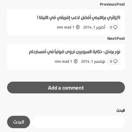
Previous Post
الجزائري براهيمي أفضل لاعب إفريقي في الليغا !
0
أكتوبر 1, 2014
1 min read
Next Post
نور يرتحل: حكاية السوريين تروى ضوئياً في أمستردام
0
نوفمبر 1, 2014
1 min read
Add a comment
البحث
لن يتم نشر عنوان بريدك الإلكتروني.
الحقول الإلزامية
البحث
مشار إليها بـ
*