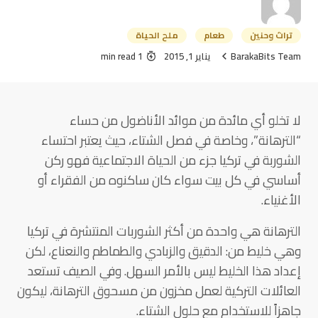
تراث وحنين
طعام
ملح الحياة
BarakaBits Team
يناير 1, 2015
1 min read
لا تخلو أي مائدة من موائد الأناضول من حساء
“الترهانة”، وخاصة في فصل الشتاء، حيث يعتبر احتساء
الشوربة في تركيا جزء من الحياة الاجتماعية فهو ركن
أساسي في كل بيت سواء كان ساكنوه من الفقراء أو
الأغنياء.
الترهانة هي واحدة من أكثر الشوربات المنتشرة في تركيا
وهي خليط من: الدقيق والزبادي والطماطم والنعناع، لكن
إعداد هذا الخليط ليس بالأمر السهل. وفي الصيف تستعد
العائلات التركية لعمل مخزون من مسحوق الترهانة، ليكون
جاهزاً للاستخدام مع حلول الشتاء.