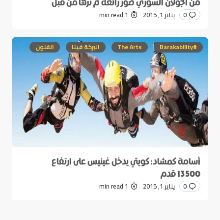
من الجولان السوري صور رائعة لم ترها من قبل
0
يناير 1, 2015
1 min read
#Barakability
The Arts
البركة فينا
الفنون
أسامة كمشاد: كويتي يدخل غينيس على ارتفاع
13500 قدم
0
يناير 1, 2015
1 min read