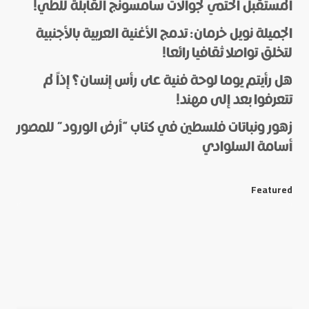
المستقبل الحتمي لجوالات سامسونج القابلة للطي!
الجميلة نويل خرمان: تدمج الأغنية العربية بالأجنبية
لتخلق تواصلا ثقافيا رائعا!
هل رأيتم يوما لوحة فنية على رأس إنسان؟ إذاً لم
*
Name
تتعرفوا بعد إلى مهند!
زهور ونباتات فلسطين في كتاب “أرض الورود” للمصور
أسامة السلوادي
*
E-mail
Featured
Save my name and e-mail in this browser for the next
time I comment.
Submit Comment