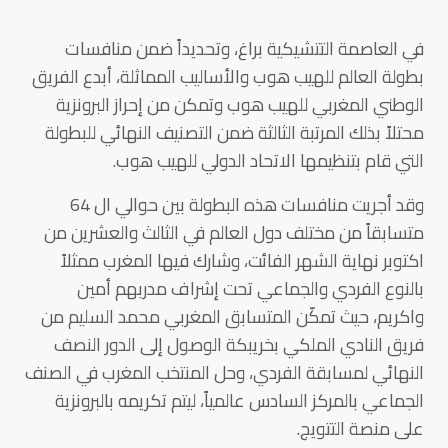
في العاصمة التتشيكية براغ، وتحديداً ضمن منافسات
بطولة العالم للهيب هوب والأساليب المماثلة، أبدع الفريق
الوطني المغربي للهيب هوب وتمكن من إحراز البرونزية
محتلاً بذلك المرتبة الثالثة ضمن التصنيف النهائي للبطولة
التي قام بتنظيمها الاتحاد الدولي للهيب هوب.
وقد أجريت منافسات هذه البطولة بين حوالي ال 64
متسابقاً من مختلف دول العالم في الثالث والعشرين من
اكتوبر نهاية الشهر الفائت، وشارك فيها المغرب ممثلاً
بالنوع الفردي والجماعي تحت إشراف مدربهم أمين
واكريم، حيث تمكّن المتسابق المغربي محمد السليم من
فريق النادي الملكي بخريبكة الوصول إلى الدور النصف
النهائي لمسابقة الفردي، وحل المنتخب المغرب في الصنف
الجماعي بالمركز السادس عالمياً، ليتم تكريمه بالبرونزية
على منصة التتويج.