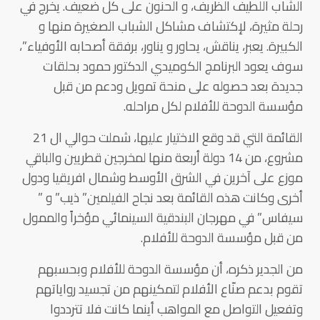
الشاب اللطيف الظريف، و الحنون على كل ضعيف. يخرج في
رحلة مثيرة، لإكتشاف مشاكل الشباب الصغيرة منها و
الكبيرة. يعبر، يناقش، يحاور و يناور، برفقة أصحابه الأوفياء”،
سوف يعود البرنامج الكوميدي الدكتور حمود بحلقات
جديدة بعد حصوله على منحة تمويل ودعم من قبل
مؤسسة الدوحة للأفلام لكل مراحله.
القائمة التي قد وقع الاختيار عليها، شملت حوالي ال 21
مشروع، من 14 دولة أربعة منها لمخرجين قطريين والباقي
موزع على آخرين في الشرق الأوسط وشمال افريقيا ودول
أخرى وكانت هذه القائمة بعد نجاح الفيلمين” ذيب” و ”
سيفاس” في مهرجان البندقية السينمائي مؤخراً والممول
من قبل مؤسسة الدوحة للأفلام.
من الجدير ذكره، أن مؤسسة الدوحة للأفلام وبحسبهم
تقوم بدعم صنّاع الأفلام لتمكينهم من تجسيد رواياتهم
وتفعيل التواصل مع المواهب أينما كانت فلا تترددوا