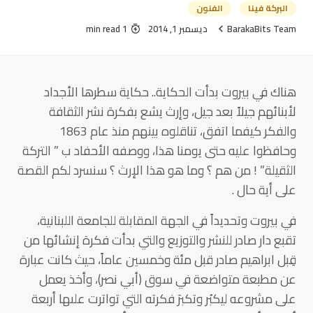
البركة فينا
الفنون
BarakaBits Team
ديسمبر 1, 2014
1 min read
هناك في بيروت بدأت الحكاية.. حكاية سطرها الأجداد
لأبنائهم جيلاً بعد جيل، وإرث يشع بفكرة نشر الثقافة
والفكر كيفما اتفق، تناقلوه بينهم منذ عام 1863
وحافظوا عليه حتى يومنا هذا، ووصفه الأحفاد ب ” التركة
الثقيلة” ! من هم ؟ وما هو هذا الإرث ؟ سنسرد لكم القصة
على أية حال .
في بيروت وتحديداً في الجهة المقابلة للجامعة اللبنانية،
تقبع دار صادر للنشر والتوزيع والتي بدأت فكرة إنشائها من
قِبل ابراهيم صادر قبل مئة وخمسين عاماً، حيث كانت عبارة
عن مطبعة متواضعة في سوق (أبي نصر)، وأخذ يعمل
على مشروعه ليكبُر وتكبرَ فكرته التي تواترت علىها أربعة