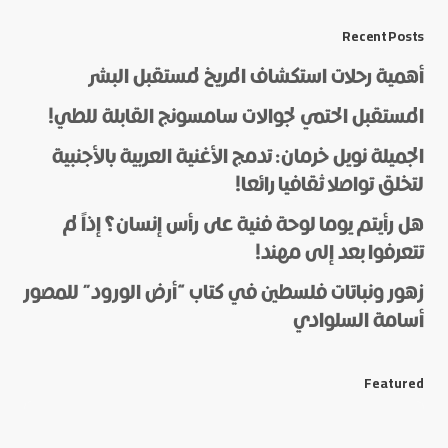
*
Message
Recent Posts
أهمية رحلات استكشاف المريخ لمستقبل البشر
المستقبل الحتمي لجوالات سامسونج القابلة للطي!
الجميلة نويل خرمان: تدمج الأغنية العربية بالأجنبية
لتخلق تواصلا ثقافيا رائعا!
هل رأيتم يوما لوحة فنية على رأس إنسان؟ إذاً لم
*
Name
تتعرفوا بعد إلى مهند!
زهور ونباتات فلسطين في كتاب “أرض الورود” للمصور
أسامة السلوادي
*
E-mail
Featured
Save my name and e-mail in this browser for the next
time I comment.