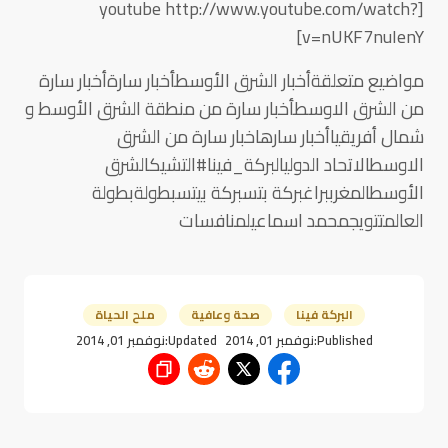
[youtube http://www.youtube.com/watch?
v=nUKF7nuIenY]
مواضيع متعلقةأخبار الشرق الأوسطأخبار سارةأخبار سارة
من الشرق الاوسطأخبار سارة من منطقة الشرق الأوسط و
شمال أفريقياأخبار سارهاخبار سارة من الشرق
الاوسطالاتحاد الدوليالبركة_فينا#التشيكالشرق
الأوسطالمغرببراغبركة بتسبركة بيتسبطولةبطولة
العالمتتويجمحمد اسماعيلمنافسات
البركة فينا
صحة وعافية
ملح الحياة
Published:
نوفمبر 01, 2014
Updated:
نوفمبر 01, 2014