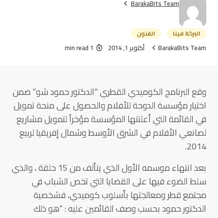
BarakaBits Team
البركة فينا
الفنون
BarakaBits Team
أكتوبر 1, 2014
1 min read
وقع البرنامج الكوميدي القطري “الدكتور حمود شو” ضمن
اختيار مؤسسة الدوحة للأفلام والحصول على منحة تمويل
في القائمة التي أعلنتها المؤسسة مؤخراً لتمويل مشاريع
لصانعي الأفلام في الشرق الأوسط وشمال إفريقيا لربيع
2014.
بعد انتهاء موسمه الأول الذي يتألف من 15 حلقة ، والذي
سلط الضوء فيها على القضايا التي تخص الشباب في
مجتمع قطر ومعالجتها بأسلوب كوميدي، فشخصية
الدكتور حمود بحسب وصف القائمين عليه : “هو ذلك