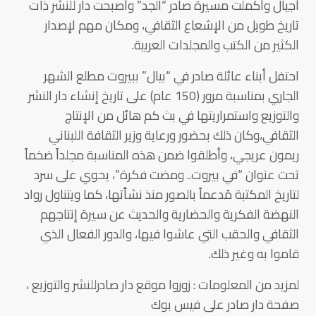
أجيال وأكملت مسيرة صادر “الجد” وأصبحت دار للنشر ذات
تاريخ طويل من الإشعاع الثقافي، ومكان مهم لإصدار
الكثير من الكتب والمجلدات العربية.
احتفل أبناء عائلة صادر في “بيال” ببيروت مطلع الشهر
الجاري بمناسبة مرور (150 عام) على تاريخ إنشاء دار النشر
والتوزيع واستمراريتها في بث كم هائل من الإنتاج
الثقافي،وكان ذلك بحضور ورعاية وزير الثقافة اللبناني
ريمون عريجي، وأطلقوا ضمن هذه المناسبة مجلداً ضخماً
تحت عنوان “في بيروت.. ومضت فكرة”، يحوي على سرد
لتاريخ المكتبة مُدعماً بالصور منذ نشأتها، كما ويتناول رواد
النهضة الفكرية والحضارية والحديث عن سيرة إنتاجهم
الثقافي والحقب التي عاشوا فيها، والدور الفعال الذي
قاموا به وغير ذلك.
لمزيد من المعلومات : زوروا موقع دار صادرللنشر والتوزيع ،
صفحة دار صادر على فيس بوك