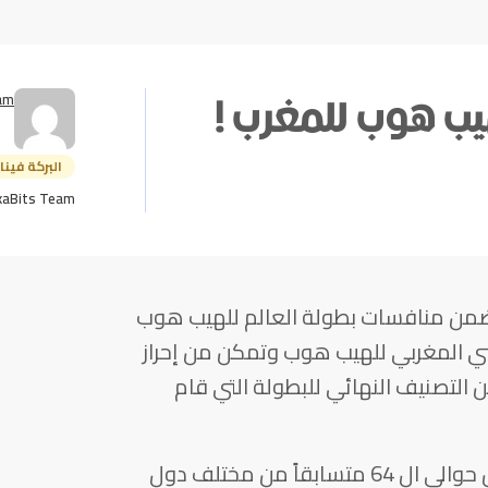
am
هيب هوب للمغرب !
البركة فينا
kaBits Team
ً ضمن منافسات بطولة العالم للهيب هوب
طني المغربي للهيب هوب وتمكن من إحراز
ضمن التصنيف النهائي للبطولة التي قام
وقد أجريت منافسات هذه البطولة بين حوالي ال 64 متسابقاً من مختلف دول