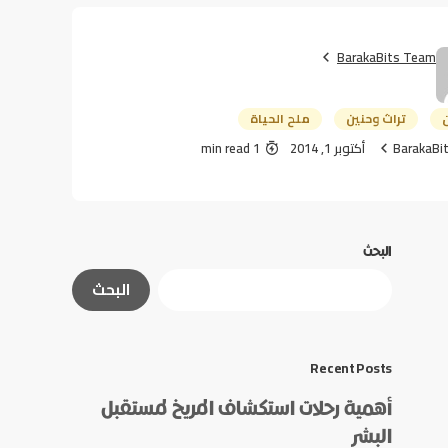
BarakaBits Team
تراث وحنين
ملح الحياة
BarakaBi
أكتوبر 1, 2014
1 min read
البحث
البحث
Recent Posts
أهمية رحلات استكشاف المريخ لمستقبل
البشر