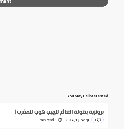
mment
لن يتم نشر عنوان بريدك الإلكتروني.
الحقول الإلزامية مشا
*
Message
You May Be Interested
*
Name
برونزية بطولة العالم للهيب هوب للمغرب !
0
نوفمبر 1, 2014
1 min read