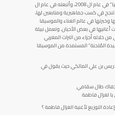
أطلقت نبيلة أول ألبوم غنائي لها “الدنيا” في عام ال 2008، وأتبعته في عام ال
ها تنجح في كسب جماهيرية ومتابعين لها،
ا وخبرتها في عالم الغناء والموسيقا
أغانيها في بعض الأحيان. وتعمل نبيلة
 من خلاله أجزاء من التراث المغربي
يدة المُلحنة” المستمدة من الموسيقا
دريس بن علي المالكي حيث يقول في
 جفاك طال سقامي
يا لغزال فاطمة
ادة التوزيع لأغنية الغزال فاطمة ؟