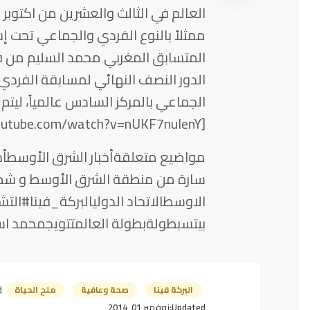
العالم في الثالث والعشرين من اكتوبر 
ممثلاً بالنوع الفردي والجماعي تحت إ
المتسابق المغربي محمد السليم من ف
الدور النصف النهائي لمسابقة الفردي
الجماعي بالمركز السادس عالمياً، ليتم 
[youtube http://www.youtube.com/watch?v=nUKF7nuIenY]
مواضيع متعلقةأخبار الشرق الأوسطأخبا
سارة من منطقة الشرق الأوسط و شمال
الاوسطالاتحاد الدوليالبركة_فينا#الت
بيتسبطولةبطولة العالمتتويجمحمد ا
البركة فينا
صحة وعافية
ملح الحياة
:
Updated:
نوفمبر 01, 2014