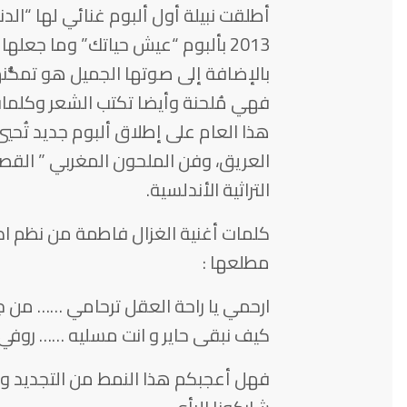
2013 بألبوم “عيش حياتك” وما جعل
بالإضافة إلى صوتها الجميل هو تمكُّنه
فهي مُلحنة وأيضا تكتب الشعر وكلمات 
هذا العام على إطلاق ألبوم جديد تُحيي
العريق، وفن الملحون المغربي ” القص
التراثية الأندلسية.
كلمات أغنية الغزال فاطمة من نظم ا
مطلعها :
ارحمي يا راحة العقل ترحامي …… من
كيف نبقى حاير و انت مسليه …… روفي 
فهل أعجبكم هذا النمط من التجديد وإع