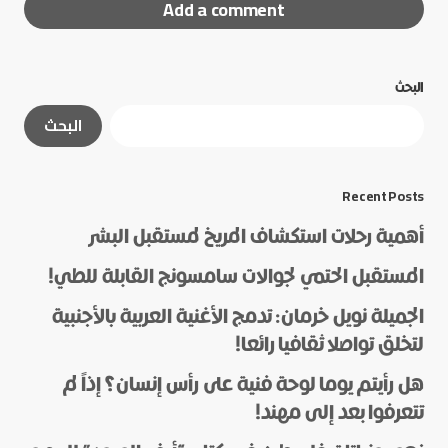
Add a comment
البحث
لن يتم نشر عنوان بريدك الإلكتروني.
الحقول الإلزامية
البحث
مشار إليها بـ
*
*
Message
Recent Posts
أهمية رحلات استكشاف المريخ لمستقبل البشر
المستقبل الحتمي لجوالات سامسونج القابلة للطي!
الجميلة نويل خرمان: تدمج الأغنية العربية بالأجنبية
لتخلق تواصلا ثقافيا رائعا!
هل رأيتم يوما لوحة فنية على رأس إنسان؟ إذاً لم
*
Name
تتعرفوا بعد إلى مهند!