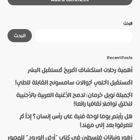
البحث
لن يتم نشر عنوان بريدك الإلكتروني.
الحقول الإلزامية
البحث
مشار إليها بـ
*
*
Message
Recent Posts
أهمية رحلات استكشاف المريخ لمستقبل البشر
المستقبل الحتمي لجوالات سامسونج القابلة للطي!
الجميلة نويل خرمان: تدمج الأغنية العربية بالأجنبية
لتخلق تواصلا ثقافيا رائعا!
هل رأيتم يوما لوحة فنية على رأس إنسان؟ إذاً لم
*
Name
تتعرفوا بعد إلى مهند!
زهور ونباتات فلسطين في كتاب “أرض الورود” للمصور