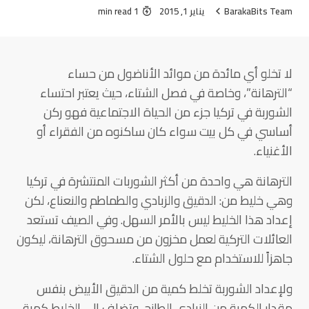
BarakaBits Team
يناير 1, 2015
1 min read
لا تخلو أي مائدة من موائد الأناضول من حساء
“الترهانة”، وخاصة في فصل الشتاء، حيث يعتبر احتساء
الشوربة في تركيا جزء من الحياة الاجتماعية فهو ركن
أساسي في كل بيت سواء كان ساكنوه من الفقراء أو
الأغنياء.
الترهانة هي واحدة من أكثر الشوربات المنتشرة في تركيا
وهي خليط من: الدقيق والزبادي والطماطم والنعناع، لكن
إعداد هذا الخليط ليس بالأمر السهل. وفي الصيف تستعد
العائلات التركية لعمل مخزون من مسحوق الترهانة، ليكون
جاهزاً للاستخدام مع حلول الشتاء.
ولإعداد الشوربة تخلط كمية من الدقيق الأبيض بنفس
مقدار الكمية من الزبادي الطازج، وتضاف الى الخليط كمية