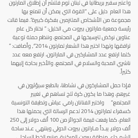
واعتبر سفير بريطانيا في لبنان توم فلتشر أن إطلاق المارتون
هذا العام دليل على “القوة التي يمكن أن تتمتع بها
مجموعة من الأشخاص الملتزمين بفكرة كبيرة”. فيما قالت
رئيسة جمعية ماراتون بيروت مي الخليل: ” نختار كل عام
عناوين نركض لترسيخها في المجتمع، وننظم حملة توعية
ترافقها ولهذا اختير هذا الشعار لمارتون 2014″, وأضافت: ”
كلما ارتفع عدد المشاركين في الماراتون، ارتفع معه عدد
ناشري المحبة والسلام في المجتمع، والأخير بحاجة إليهما
كثيراً.
فإذا حمل المشاركون في نشاطنا، بالطبع سيؤثرون في
غيرهم، وهذا ما يكون كرة ثلج تساهم في تغيير
المجتمع.” واختير الفنانان رامي عياش ولطيفة التونسية
كسفراء لماراتون 2014 لدعم الرسالة التي يحملها هذا
العام، كما رفعت قيمة الجوائز من 100 ألف دولار إلى 250
ألف دولار. يبـدأ مـاراتون بيروت الدولي وينتهي عـند ساحة
الشهـداء, منطقة بيروت المركزية، ويتبع الخط الساحلي