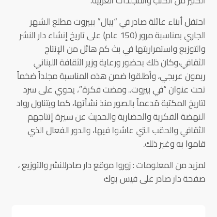
الكثير من الكتب والمجلدات العربية.
احتفل أبناء عائلة صادر في “بيال” ببيروت مطلع الشهر
الجاري بمناسبة مرور (150 عام) على تاريخ إنشاء دار النشر
والتوزيع واستمراريتها في بث كم هائل من الإنتاج
الثقافي،وكان ذلك بحضور ورعاية وزير الثقافة اللبناني
ريمون عريجي، وأطلقوا ضمن هذه المناسبة مجلداً ضخماً
تحت عنوان “في بيروت.. ومضت فكرة”، يحوي على سرد
لتاريخ المكتبة مُدعماً بالصور منذ نشأتها، كما ويتناول رواد
النهضة الفكرية والحضارية والحديث عن سيرة إنتاجهم
الثقافي والحقب التي عاشوا فيها، والدور الفعال الذي
قاموا به وغير ذلك.
لمزيد من المعلومات : زوروا موقع دار صادرللنشر والتوزيع ،
صفحة دار صادر على فيس بوك