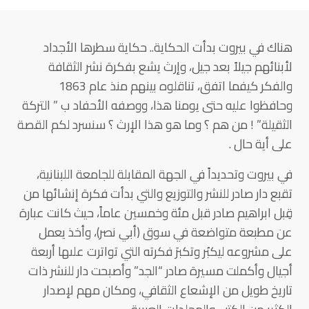
هناك في بيروت بدأت الحكاية.. حكاية سطرها الأجداد
لأبنائهم جيلاً بعد جيل، وإرث يشع بفكرة نشر الثقافة
والفكر كيفما اتفق، تناقلوه بينهم منذ عام 1863
وحافظوا عليه حتى يومنا هذا، ووصفه الأحفاد ب ” التركة
الثقيلة” ! من هم ؟ وما هو هذا الإرث ؟ سنسرد لكم القصة
على أية حال .
في بيروت وتحديداً في الجهة المقابلة للجامعة اللبنانية،
تقبع دار صادر للنشر والتوزيع والتي بدأت فكرة إنشائها من
قِبل ابراهيم صادر قبل مئة وخمسين عاماً، حيث كانت عبارة
عن مطبعة متواضعة في سوق (أبي نصر)، وأخذ يعمل
على مشروعه ليكبُر وتكبرَ فكرته التي تواترت علىها أربعة
أجيال وأكملت مسيرة صادر “الجد” وأصبحت دار للنشر ذات
تاريخ طويل من الإشعاع الثقافي، ومكان مهم لإصدار