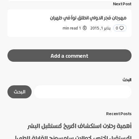
Next Post
مهرجان فجر الدولي انطلق تواً في طهران
0
يناير 1, 2015
1 min read
Add a comment
البحث
لن يتم نشر عنوان بريدك الإلكتروني.
الحقول الإلزامية
البحث
مشار إليها بـ
*
*
Message
Recent Posts
أهمية رحلات استكشاف المريخ لمستقبل البشر
المستقبل الحتمي لجوالات سامسونج القابلة للطي!