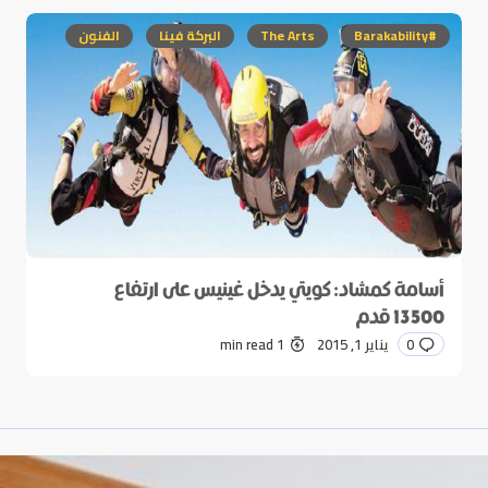
#Barakability
The Arts
البركة فينا
الفنون
أسامة كمشاد: كويتي يدخل غينيس على ارتفاع
13500 قدم
0
يناير 1, 2015
1 min read