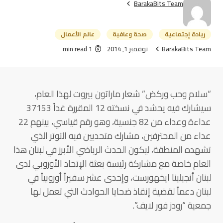
BarakaBits Team
ريادة إجتماعية
صحة وعافية
عالم الأعمال
BarakaBits Team
نوفمبر 1, 2014
1 min read
“سلام وحب وركض” شعار ماراتون بيروت لهذا العام،
سيشارك فيه يحشد في نسخته 12 المقررة غداً 37153
عداءة وعداء من 82 جنسية، وهو رقم قياسي، بينهم 22
عداء من المحترفين، مشارك متحديين فيه التوتر الذي
تشهده المنطقة، ليكون الحدث الرياضي الأبرز في لبنان هذا
العام خاصة مع مشاركة رئيسة بعثة الإتحاد الأوروبي لدى
لبنان أنجيلينا ايخهورست، وإحدى عشر سفيراً أوروبياً في
لبنان دعماً لقضية إنقاذ ضحايا الحوادث التي تعمل لها
جمعية “رودز فور لايف”.