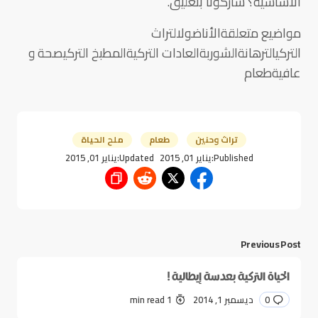
الأساسية؟ شاركونا بتعليق.
مواضيع متعلقةالأناضولالتراث
التركيالترهانةالشوربةالعادات التركيةالمطبخ التركيصحة و
عافيةطعام
تراث وحنين
طعام
ملح الحياة
Published:
يناير 01, 2015
Updated:
يناير 01, 2015
Previous Post
الحياة التركية بعدسة إيطالية !
0
ديسمبر 1, 2014
1 min read