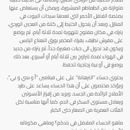
متوازنة من الطماطم المبشورة، ويمكن أن يستعاض عنها
بصلصة الفلفل الأحمر التي تعدها سيدات البيوت في
المنازل. وبعد أن يتحول الخليط إلى كتلة من العجين الوردي،
يترك في مكان مفتوح للتهوية لمدة ثلاثة أيام، ثم يوضع
على مفرش نظيف، يفرك المخمر بورق النعناع اليابس
ويكون قد تحول الى حبات صغيرة جداً، ثم يترك من جديد
في الهواء لمدة تتراوح بين ثلاثة أيام أو أسبوع، بعد ذلك
يوضع في أوعية زجاجية للحفظ.
يحتوي حساء “الترهانة” على على فيتامين “أ و سي و بي”،
ويؤكد مختصون على أن هذا الحساء يساعد على طرد
الأملاح الزائدة من الجسد، ويزيد من إفراز الأنسولين
ويعادل مستوى السكر في الدم، كما أنها مناسبة لكل
الفئات العمرية من الصغار حتى الكبار.
ماهو الحساء المفضل في بلدكم؟ وماهي مكوناته