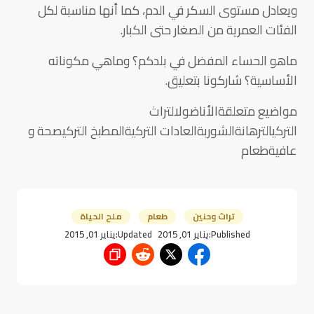
ويعادل مستوى السكر في الدم، كما أنها مناسبة لكل
الفئات العمرية من الصغار حتى الكبار.
ماهو الحساء المفضل في بلدكم؟ وماهي مكوناته
الأساسية؟ شاركونا بتعليق.
مواضيع متعلقةالأناضولالتراث
التركيالترهانةالشوربةالعادات التركيةالمطبخ التركيصحة و
عافيةطعام
تراث وحنين
طعام
ملح الحياة
Published:
يناير 01, 2015
Updated:
يناير 01, 2015