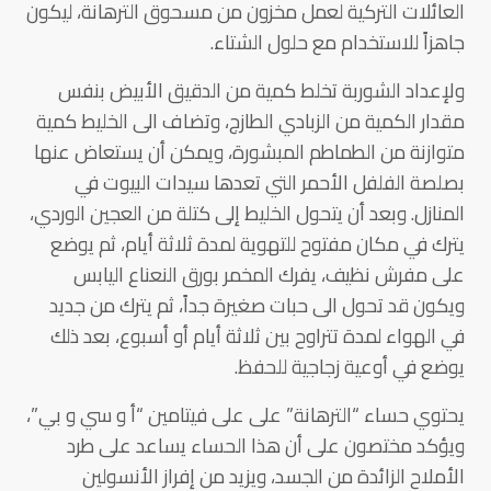
العائلات التركية لعمل مخزون من مسحوق الترهانة، ليكون
جاهزاً للاستخدام مع حلول الشتاء.
ولإعداد الشوربة تخلط كمية من الدقيق الأبيض بنفس
مقدار الكمية من الزبادي الطازج، وتضاف الى الخليط كمية
متوازنة من الطماطم المبشورة، ويمكن أن يستعاض عنها
بصلصة الفلفل الأحمر التي تعدها سيدات البيوت في
المنازل. وبعد أن يتحول الخليط إلى كتلة من العجين الوردي،
يترك في مكان مفتوح للتهوية لمدة ثلاثة أيام، ثم يوضع
على مفرش نظيف، يفرك المخمر بورق النعناع اليابس
ويكون قد تحول الى حبات صغيرة جداً، ثم يترك من جديد
في الهواء لمدة تتراوح بين ثلاثة أيام أو أسبوع، بعد ذلك
يوضع في أوعية زجاجية للحفظ.
يحتوي حساء “الترهانة” على على فيتامين “أ و سي و بي”،
ويؤكد مختصون على أن هذا الحساء يساعد على طرد
الأملاح الزائدة من الجسد، ويزيد من إفراز الأنسولين