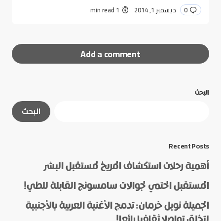
0
ديسمبر 1, 2014
1 min read
Add a comment
البحث
لن يتم نشر عنوان بريدك الإلكتروني.
الحقول الإلزامية
البحث
مشار إليها بـ
*
*
Message
Recent Posts
أهمية رحلات استكشاف المريخ لمستقبل البشر
المستقبل الحتمي لجوالات سامسونج القابلة للطي!
الجميلة نويل خرمان: تدمج الأغنية العربية بالأجنبية
لتخلق تواصلا ثقافيا رائعا!