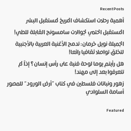
*
Message
Recent Posts
أهمية رحلات استكشاف المريخ لمستقبل البشر
المستقبل الحتمي لجوالات سامسونج القابلة للطي!
الجميلة نويل خرمان: تدمج الأغنية العربية بالأجنبية
لتخلق تواصلا ثقافيا رائعا!
هل رأيتم يوما لوحة فنية على رأس إنسان؟ إذاً لم
*
Name
تتعرفوا بعد إلى مهند!
زهور ونباتات فلسطين في كتاب “أرض الورود” للمصور
أسامة السلوادي
*
E-mail
Featured
Save my name and e-mail in this browser for the next
time I comment.