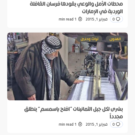
محطات الأمل والوعي يقودها فرسان القافلة
الوردية في الإمارات
0
فبراير 1, 2015
1 min read
الفنون
تراث وحنين
بشرى لكل جيل الثمانينات “افتح ياسمسم” ينطلق
مجدداً
0
فبراير 1, 2015
1 min read