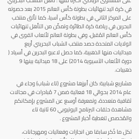
على المستوى الرياضي اخترنا منها : تأهل المنتخب البحريني
في كرة اليد لنهائيات بطولة كأس العالم 2015 بعد حصوله
على المركز الثاني في بطولة كأس آسيا، كما تألق منتخب
البحرين في رياضة كرة الطائرة وتمكّن من التأهل لنهائيات
كأس العالم المُقبل، وفي بطولة العالم لألعاب القوى في
الولايات المتحدة حصد منتخب الشباب البحريني أربع
ميداليات منها الذهبية، كما حصل لاعبو البحرين في أسياد (
دورة الألعاب الآسيوية 2014) على 18 ميدالية بينها 9
ذهبيات.
مشاريع شبابية: كان أبرزها مشروع (تاء شباب) وجاء في
عام 2014 بحوالي 18 فعالية ضمن 7 مُبادرات في مجالات
ثقافية متعددة، ولمعرفة أوسع عن المشروع بإمكانكم
مشاهدة حلقات البرنامج اليوتيوبي 60 ثانية تاء
والمُخصص لتغطية أخبار المشروع .
لكل ما ذُكر سابقا من انجازات وفعاليات ومهرجانات،