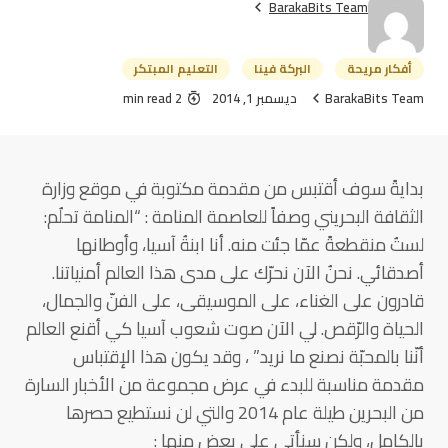
BarakaBits Team
أفكار مريحة
البركة فينا
التعليم المبتكر
BarakaBits Team
ديسمبر 1, 2014
2 min read
بدايةً سوف أقتبس من مقدمة مكتوبة في موقع وزارة
الثقافة البحريني وصفاً للعاصمة المنامة : “المنامة تحلُم:
لستُ منقطعةً عمّا جئت منه. أنا ابنةُ آسيا، وأوطانها
أصدقائي. نحنُ الآن نحرّك على مدى هذا العالم أمنياتنا.
قادرون على الغناء، على الموسيقى، على الفنّ والجمال،
الحياة والرّقص. لي الآن صوت شعوب آسيا كي أقنع العالم
أنّنا بالمحبّة نصنع ما نريد” ، وقد يكون هذا الإقتباس
مقدمة مناسبة للبدء في عرض مجموعة من الأخبار السارة
من البحرين طيلة عام 2014 والتي لن نستطيع حصرها
بالكامل، ولكن سنأتي على بعض منها :