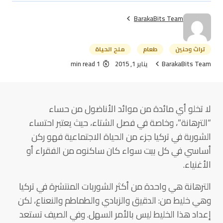
BarakaBits Team
تراث وحنين
طعام
ملح الحياة
BarakaBits Team
يناير 1, 2015
1 min read
لا تخلو أي مائدة من موائد الأناضول من حساء
“الترهانة”، وخاصة في فصل الشتاء، حيث يعتبر احتساء
الشوربة في تركيا جزء من الحياة الاجتماعية فهو ركن
أساسي في كل بيت سواء كان ساكنوه من الفقراء أو
الأغنياء.
الترهانة هي واحدة من أكثر الشوربات المنتشرة في تركيا
وهي خليط من: الدقيق والزبادي والطماطم والنعناع، لكن
إعداد هذا الخليط ليس بالأمر السهل. وفي الصيف تستعد