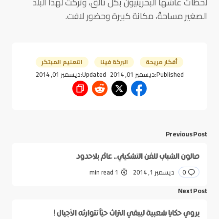
لحظات عاشها البحرينيون بكل تألق، وتركت لهذا البلد
الصغير مساحةً، مكانة كبيرة وحضور لافت.
أفكار مريحة
البركة فينا
التعليم المبتكر
Published:
ديسمبر 01, 2014
Updated:
ديسمبر 01, 2014
Previous Post
صالون الشباب للفن التشكيلي.. عالم بلاحدود
0
ديسمبر 1, 2014
1 min read
Next Post
يروي حكايا شعبية ليبقي التراث حيّاً تتوارثه الأجيال !