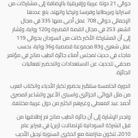
حوالي 21 دولة عربية وإفريقية بالإضافة إلى مشاركات من
استراليا وبريطانيا وفرنسا وتركيا والهند، بلغ عددها
الإجمالي حوالي 708 عمل أدبي منها 335 في مجال
الشعر، 253 في مجال القصة القصيرة و120 رواية، ويُشار
إلى أن المشاركة الأكبر كانت من السودان بحوالي 119
عمل شعري و83 مجموعة قصصية و36 رواية، بحسب
ماجاء في حديث لمجلس أمناء جائزة الطيب صالح في مؤتمر
صحفي للحديث عن الاستعدادات والتحضير لفعاليات
الجائزة.
الدورة الخامسة ستتمّيز بحضور لكبار الأدباء والكتاب العرب
من مثل الروائي الجزائري واسيني الأعرج والشاعر المصري
أحمد عبد المعطي وغيرهم الكثير من دول عربية مختلفة.
وتجدر الإشارة إلى أن جائزة الطيب صالح تم إطلاقها من
قبل الشركة السودانية للإتصالات (زين) في فبراير عام
2010، لتكون متزامنة مع الذكرى السنوية لرحيل الأديب