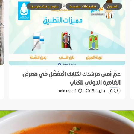
الفنون
تطبيقات مفيدة
علوم وتكنولوجيا
عمّ أمين مرشدك لكتابك المفضّل في معرض
*
E-mail
القاهرة الدولي للكتاب
0
يناير 1, 2015
1 min read
Sav