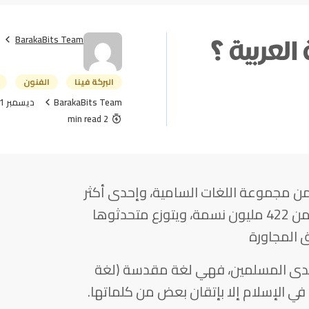
BarakaBits Team
العربية ؟
البركة فينا
الفنون
BarakaBits Team
ديسمبر 1, 2014
2 min read
 ضمن مجموعة اللغات السامية، وإحدى أكثر
اللغات انتشاراً في العالم، يتحدثها أكثر من 422 مليون نسمة، ويتوزع متحدثوها
 المجاورة
 لدى المسلمين، فهي لغة مقدسة (لغة
) في الإسلام إلا بإتقان بعض من كلماتها.