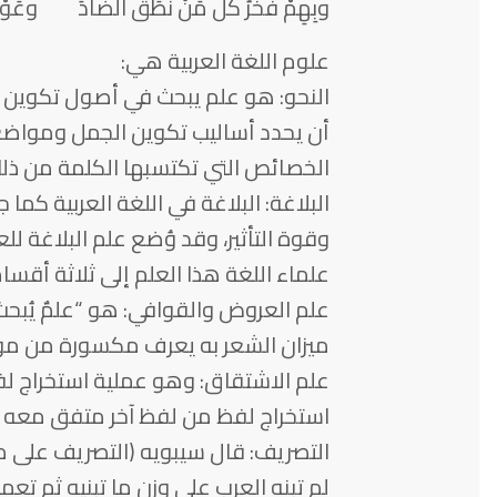
وبِهِمْ فَخرُ كلِّ مَنْ نَطَقَ الضَّادَ وعَوْذ
علوم اللغة العربية هي:
النحو: هو علم يبحث في أصول تكوين ال
أن يحدد أساليب تكوين الجمل ومواضع
الخصائص التي تكتسبها الكلمة من ذل
البلاغة: البلاغة في اللغة العربية كم
وقوة التأثير، وقد وُضع علم البلاغة لل
علماء اللغة هذا العلم إلى ثلاثة أقسام
علم العروض والقوافي: هو “علمٌ يُبحث 
ميزان الشعر به يعرف مكسورة من موز
علم الاشتقاق: وهو عملية استخراج ل
استخراج لفظ من لفظ آخر متفق معه ف
التصريف: قال سيبويه (التصريف على م
لم تبنه العرب على وزن ما تبنيه ثم تعم