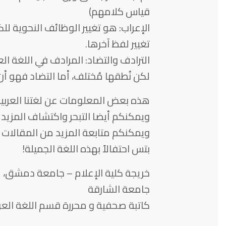
قياس كلامهم)
الإعراب: هو تغيير الوظائف النحوية لل
تغيير لفظ آخرها.
الترادف والتضاد: المرادف في اللغة ا
لكن نُطقها مُختلف، أما التضاد فهو 
هذه بعض المعلومات عن لغتنا العربية
ويمكنكم أيضا التبحر واكتشاف المزيد 
ويمكنكم متابعة المزيد من المقالات ال
بتس احتفالاً بهذه اللغة الجميلة!
خريجة كلية الإعلام – جامعة دمشق، 
جامعة الشارقة
كاتبة صحفية و محررة قسم اللغة العر