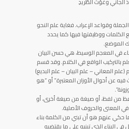
ُ الجاني وغَوْثُ الطَّريدِ
جملة وقواعد الإعراب. فغاية علم النحو
 الكلمات ووظيفتها فيها كما يحدد
ك الموضع.
ا جاء في المعجم الوسيط، هي حسن البيان
علم بالتركيب الواقع في الكلام. وقد قسم
 (علم المعاني – علم البيان – علم البديع)
فيه عن أحوال الأوزان المعتبرة” أو “هو
ونة”.
فظ من لفظ، أو صيغة من صيغة أخرى، أو
ي المعنى والحروف الأصلية.
ا حكي عنهم هو أن تبني من الكلمة بناء
ل في البناء الذي تبنيه على ما يقتضيه