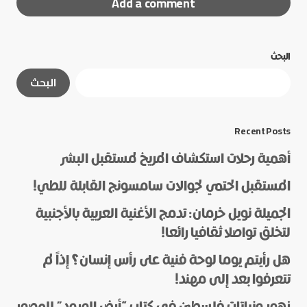
Add a comment
البحث
لن يتم نشر عنوان بريدك الإلكتروني.
الحقول الإلزامية
البحث
مشار إليها بـ
*
*
Message
Recent Posts
أهمية رحلات استكشاف المريخ لمستقبل البشر
المستقبل الحتمي لجوالات سامسونج القابلة للطي!
الجميلة نويل خرمان: تدمج الأغنية العربية بالأجنبية
لتخلق تواصلا ثقافيا رائعا!
هل رأيتم يوما لوحة فنية على رأس إنسان؟ إذاً لم
*
Name
تتعرفوا بعد إلى مهند!
زهور ونباتات فلسطين في كتاب “أرض الورود” للمصور