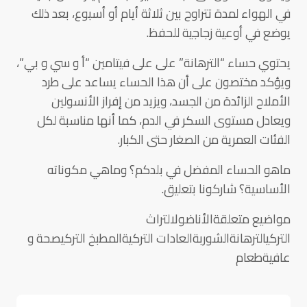
في الهواء لمدة تتراوح بين ثلاثة أيام أو أسبوع، بعد ذلك
يوضع في أوعية زجاجية للحفظ.
يحتوي حساء “الترهانة” على على فيتامين “أ و سي و بي”،
ويؤكد مختصون على أن هذا الحساء يساعد على طرد
الأملاح الزائدة من الجسد، ويزيد من إفراز الأنسولين
ويعادل مستوى السكر في الدم، كما أنها مناسبة لكل
الفئات العمرية من الصغار حتى الكبار.
ماهو الحساء المفضل في بلدكم؟ وماهي مكوناته
الأساسية؟ شاركونا بتعليق.
مواضيع متعلقةالأناضولالتراث
التركيالترهانةالشوربةالعادات التركيةالمطبخ التركيصحة و
عافيةطعام