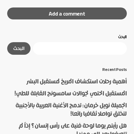
Add a comment
البحث
لن يتم نشر عنوان بريدك الإلكتروني.
الحقول الإلزامية
البحث
مشار إليها بـ
*
*
Message
Recent Posts
أهمية رحلات استكشاف المريخ لمستقبل البشر
المستقبل الحتمي لجوالات سامسونج القابلة للطي!
الجميلة نويل خرمان: تدمج الأغنية العربية بالأجنبية
لتخلق تواصلا ثقافيا رائعا!
هل رأيتم يوما لوحة فنية على رأس إنسان؟ إذاً لم
*
Name