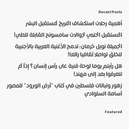
*
Message
Recent Posts
أهمية رحلات استكشاف المريخ لمستقبل البشر
المستقبل الحتمي لجوالات سامسونج القابلة للطي!
الجميلة نويل خرمان: تدمج الأغنية العربية بالأجنبية
لتخلق تواصلا ثقافيا رائعا!
هل رأيتم يوما لوحة فنية على رأس إنسان؟ إذاً لم
*
Name
تتعرفوا بعد إلى مهند!
زهور ونباتات فلسطين في كتاب “أرض الورود” للمصور
أسامة السلوادي
*
E-mail
Featured
Save my name and e-mail in this browser for the next
time I comment.