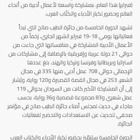
(فبراير) هذا العام، بمشاركة واسعة لأعمال أدبية من أنحاء
العالم وحضور لكبار الأدباء والكتّاب العرب.
تشهد الدورة الخامسة من جائزة الطيب صالح التي تبدأ
فعالياتها يومي 18-19 فبراير الشهر الجاري، زخماً من
الأعمال الأدبية المشاركة في منافساتها التي جاءت من
حوالي 21 دولة عربية وإفريقية بالإضافة إلى مشاركات من
استراليا وبريطانيا وفرنسا وتركيا والهند، بلغ عددها
الإجمالي حوالي 708 عمل أدبي منها 335 في مجال
الشعر، 253 في مجال القصة القصيرة و120 رواية، ويُشار
إلى أن المشاركة الأكبر كانت من السودان بحوالي 119
عمل شعري و83 مجموعة قصصية و36 رواية، بحسب
ماجاء في حديث لمجلس أمناء جائزة الطيب صالح في مؤتمر
صحفي للحديث عن الاستعدادات والتحضير لفعاليات
الجائزة.
الدورة الخامسة ستتمّيز بحضور لكبار الأدباء والكتاب العرب