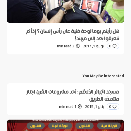
هل رأيتم يوما لوحة فنية على رأس إنسان؟ إذاً لم
تتعرفوا بعد إلى مهند!
0
يوليو 1, 2017
2 min read
You May Be Interested
مسجد الجزائر الأعظم: أحد مشروعات القرن اجتاز
منتصف الطريق
0
يناير 1, 2015
1 min read
البركة فينا
الفنون
البركة فينا
الفنون