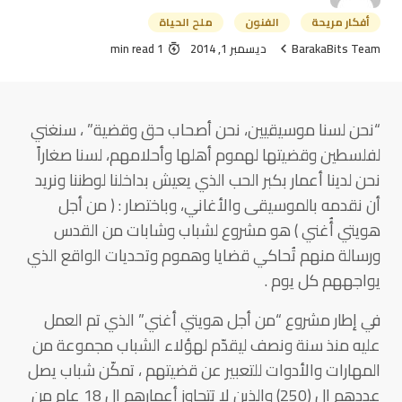
أفكار مريحة
الفنون
ملح الحياة
BarakaBits Team
ديسمبر 1, 2014
1 min read
“نحن لسنا موسيقيين، نحن أصحاب حق وقضية” ، سنغني
لفلسطين وقضيتها لهموم أهلها وأحلامهم، لسنا صغاراً
نحن لدينا أعمار بكبر الحب الذي يعيش بداخلنا لوطننا ونريد
أن نقدمه بالموسيقى والأغاني، وباختصار : ( من أجل
هويتي أُغني ) هو مشروع لشباب وشابات من القدس
ورسالة منهم تُحاكي قضايا وهموم وتحديات الواقع الذي
يواجههم كل يوم .
في إطار مشروع “من أجل هويتي أغني” الذي تم العمل
عليه منذ سنة ونصف ليقدّم لهؤلاء الشباب مجموعة من
المهارات والأدوات للتعبير عن قضيتهم ، تمكّن شباب يصل
عددهم ال (250) والذين لا تتجاوز أعمارهم ال 18 عام من