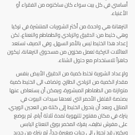
أساسي في كل بيت سواء كان ساكنوه من الفقراء أو
الأغنياء.
الترهانة هي واحدة من أكثر الشوربات المنتشرة في تركيا
وهي خليط من: الدقيق والزبادي والطماطم والنعناع، لكن
إعداد هذا الخليط ليس بالأمر السهل. وفي الصيف تستعد
العائلات التركية لعمل مخزون من مسحوق الترهانة، ليكون
جاهزاً للاستخدام مع حلول الشتاء.
ولإعداد الشوربة تخلط كمية من الدقيق الأبيض بنفس
مقدار الكمية من الزبادي الطازج، وتضاف الى الخليط كمية
متوازنة من الطماطم المبشورة، ويمكن أن يستعاض عنها
بصلصة الفلفل الأحمر التي تعدها سيدات البيوت في
المنازل. وبعد أن يتحول الخليط إلى كتلة من العجين الوردي،
يترك في مكان مفتوح للتهوية لمدة ثلاثة أيام، ثم يوضع
على مفرش نظيف، يفرك المخمر بورق النعناع اليابس
ويكون قد تحول الى حبات صغيرة جداً، ثم يترك من جديد