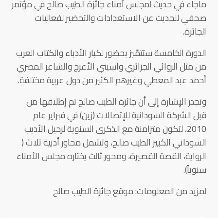
ماجاء في حديث لمجلس أمناء جائزة الطيب صالح في مؤتمر
صحفي للحديث عن الاستعدادات والتحضير لفعاليات
الجائزة.
الدورة الخامسة ستتمّيز بحضور لكبار الأدباء والكتاب العرب
من مثل الروائي الجزائري واسيني الأعرج والشاعر المصري
أحمد عبد المعطي وغيرهم الكثير من دول عربية مختلفة.
وتجدر الإشارة إلى أن جائزة الطيب صالح تم إطلاقها من
قبل الشركة السودانية للإتصالات (زين) في فبراير عام
2010، لتكون متزامنة مع الذكرى السنوية لرحيل الأديب
السوداني الكبير الطيب صالح، وتشمل محاور أدبية ثلاث (
الرواية، القصة القصيرة، ومحور ثالث يختاره مجلس الأمناء
سنوياً).
لمزيد من المعلومات: موقع جائزة الطيب صالح