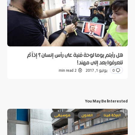
هل رأيتم يوما لوحة فنية على رأس إنسان؟ إذاً لم
تتعرفوا بعد إلى مهند!
0
يوليو 1, 2017
2 min read
You May Be Interested
البركة فينا
الفنون
موسيقى