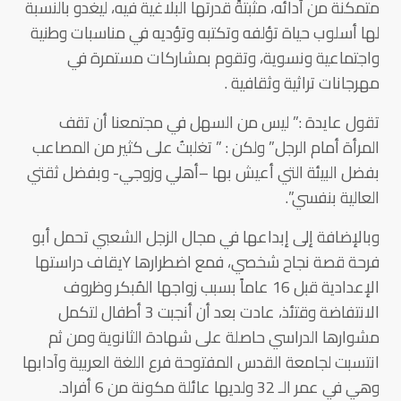
متمكنة من أدائه، مثبتةً قدرتها البلاغية فيه، ليغدو بالنسبة
لها أسلوب حياة تؤلفه وتكتبه وتؤديه في مناسبات وطنية
واجتماعية ونسوية، وتقوم بمشاركات مستمرة في
مهرجانات تراثية وثقافية .
تقول عايدة :” ليس من السهل في مجتمعنا أن تقف
المرأة أمام الرجل” ولكن : ” تغلبتُ على كثير من المصاعب
بفضل البيئة التي أعيش بها –أهلي وزوجي- وبفضل ثقتي
العالية بنفسي”.
وبالإضافة إلى إبداعها في مجال الزجل الشعبي تحمل أبو
فرحة قصة نجاح شخصي، فمع اضطرارها Yيقاف دراستها
الإعدادية قبل 16 عاماً بسبب زواجها المُبكر وظروف
الانتفاضة وقتئذ، عادت بعد أن أنجبت 3 أطفال لتكمل
مشوارها الدراسي حاصلة على شهادة الثانوية ومن ثم
انتسبت لجامعة القدس المفتوحة فرع اللغة العربية وآدابها
وهي في عمر الـ 32 ولديها عائلة مكونة من 6 أفراد.