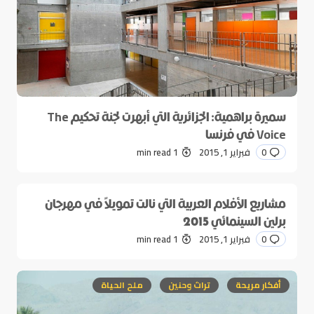
سميرة براهمية: الجزائرية التي أبهرت لجنة تحكيم The
Voice في فرنسا
0
فبراير 1, 2015
1 min read
مشاريع الأفلام العربية التي نالت تمويلاً في مهرجان
برلين السينمائي 2015
0
فبراير 1, 2015
1 min read
أفكار مريحة
تراث وحنين
ملح الحياة