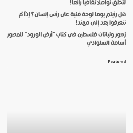
لتخلق تواصلا ثقافيا رائعا!
هل رأيتم يوما لوحة فنية على رأس إنسان؟ إذاً لم
*
Name
تتعرفوا بعد إلى مهند!
زهور ونباتات فلسطين في كتاب “أرض الورود” للمصور
أسامة السلوادي
*
E-mail
Featured
Save my name and e-mail in this browser for the next
time I comment.
Submit Comment