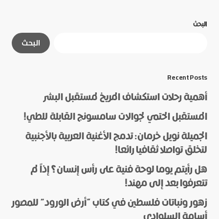
البحث
لن يتم نشر عنوان بريدك الإلكتروني.
الحقول الإلزامية
البحث
مشار إليها بـ
*
*
Message
Recent Posts
أهمية رحلات استكشاف المريخ لمستقبل البشر
المستقبل الحتمي لجوالات سامسونج القابلة للطي!
الجميلة نويل خرمان: تدمج الأغنية العربية بالأجنبية
لتخلق تواصلا ثقافيا رائعا!
هل رأيتم يوما لوحة فنية على رأس إنسان؟ إذاً لم
*
Name
تتعرفوا بعد إلى مهند!
زهور ونباتات فلسطين في كتاب “أرض الورود” للمصور
أسامة السلوادي
*
E-mail