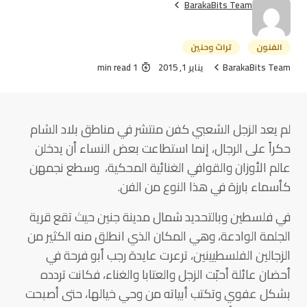
BarakaBits Team
الفنون
تراث وحنين
BarakaBits Team
يناير 1, 2015
1 min read
لم يعد الزجل الشعبي كفن منتشر في مناطق بلاد الشام
حكراً على الرجال، إنما استطاعت بعض النساء أن يدخلن
عالم الأوزان والقوافي الغنائية المحكية، وسطع نجمهن
كأسماء بارزة في هذا النوع من الفن.
في فلسطين وبالتحديد شمال مدينة جنين حيث تقع قرية
الجلمة الوادعة، وهي المكان الذي انطلق منه الكثير من
الزجالين الفلسطيينين، ترعرت عايدة رجب أبو فرحة في
أحضان عائلة أحبّت الزجل والعتابا والغناء، فكانت تردده
بشكل عفوي وتكتب أبياته من وحي خيالها، حتى أصبحت