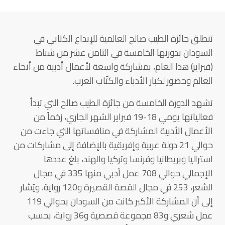
تنطلق جائزة الطيب صالح العالمية للإبداع الكتابي في
السودان بدورتها الخامسة في الثامن عشر من شباط
(فبراير) هذا العام، بمشاركة واسعة لأعمال أدبية من أنحاء
العالم وحضور لكبار الأدباء والكتّاب العرب.
تشهد الدورة الخامسة من جائزة الطيب صالح التي تبدأ
فعالياتها يومي 18-19 فبراير الشهر الجاري، زخماً من
الأعمال الأدبية المشاركة في منافساتها التي جاءت من
حوالي 21 دولة عربية وإفريقية بالإضافة إلى مشاركات من
استراليا وبريطانيا وفرنسا وتركيا والهند، بلغ عددها
الإجمالي حوالي 708 عمل أدبي منها 335 في مجال
الشعر، 253 في مجال القصة القصيرة و120 رواية، ويُشار
إلى أن المشاركة الأكبر كانت من السودان بحوالي 119
عمل شعري و83 مجموعة قصصية و36 رواية، بحسب