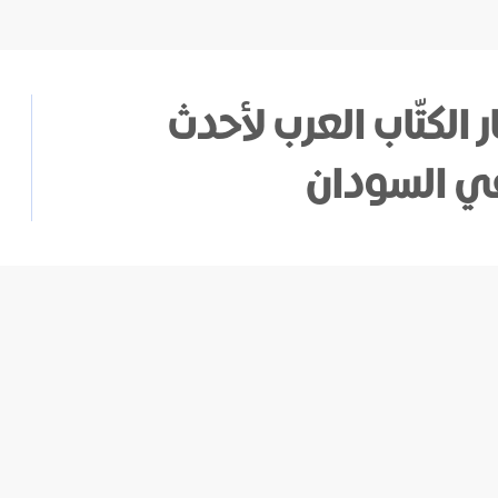
ر الكتّاب العرب لأحدث
في السودان
داع الكتابي في السودان بدورتها الخامسة
العام، بمشاركة واسعة لأعمال أدبية من
اب العرب.
تشهد الدورة الخامسة من جائزة الطيب صالح التي تبدأ فعالياتها يومي 18-19
 الأدبية المشاركة في منافساتها التي جاءت