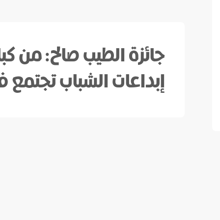
جائزة الطيب صالح: من كبا
إبداعات الشباب تجتمع 
تنطلق جائزة الطيب صالح العالمية للإب
في الثامن عشر من شباط (فبراير) هذا 
أنحاء العالم وحضور لكبار الأدباء والكتّ
فبراير الشهر الجاري، زخماً من الأعمال