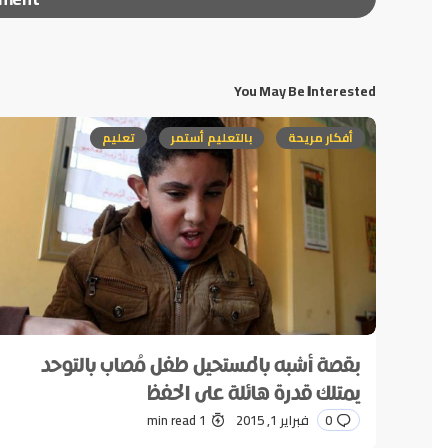
You May Be Interested
لن يتم نشر عنوان بريدك الإلكتروني.
الحقول الإلزامية مشا
أفكار مريحة
بالتعليم أستمر
تعليم
*
Message
بقصة أشبه بالمستحيل طفل مُصاب بالتوحد
*
Name
يمتلك قدرة هائلة على الحفظ
0
فبراير 1, 2015
1 min read