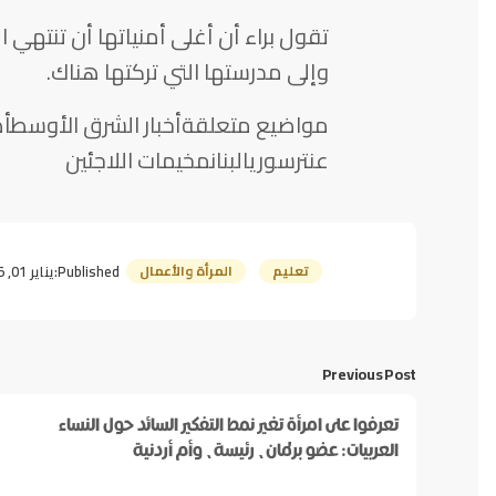
تقول براء أن أغلى أمنياتها أن تنتهي 
وإلى مدرستها التي تركتها هناك.
مواضيع متعلقةأخبار الشرق الأوسطأطف
عنترسوريالبنانمخيمات اللاجئين
تعليم
المرأة والأعمال
Published:
يناير 01, 2015
Previous Post
تعرفوا على امرأة تغير نمط التفكير السائد حول النساء
العربيات: عضو برلمان، رئيسة، وأم أردنية