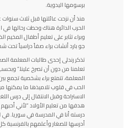
برسومها اليدوية.
منذ أن نزحت عائلتها قبل ثلاث سنوات
الحرب الدائرة هناك وحطت رحالها في 
وبراء تثابر على تعليم أطفال المخيم ا
جو بارد أنشات براء صفاً دراسياً تحت 
تذكر رندلى إحدى طالبات المعلمة الصغ
تعلمنا من دون أن تصرخ علينا.” وبحسب و
المعلمة، تتمتع براء بشخصية تجمع بين
الحب في قلوب تلاميذها ما يمكنها م
الاستراحة وقبل الانتقال إلى درس اللغة
هدفها من تعليم الأولاد “لأني أحبهم و
درسته أنا في المدرسة في سوريا. في ل
أدرسها للصغار وأعلمهم بالفرنسية كل 