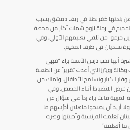
 عن بلدتها كفر بطنا في ريف دمشق بسبب
المخيم في رحلة نزوح شملت أكثر من محطة
لذين حرموا من تلقي تعليمهم الأولي، وفي
شجرة سنديان في طرف المخيم.
يرة أنها تحب درس الآنسة براء “فهي
كالة رويترز التي أعدت تقريراً عن الطفلة
 وقار الكبار وتسامح الأطفال، وتملك من
ن فرض الانضباط أثناء الحصص. وفي
 العربية قالت براء رداً على سؤال عن
لا أريد أن يصبحوا جاهلين أدرِّسهم ما
بنان تعلمت الفرنسية وأحببتها وصرت
ما أتعلمه.”