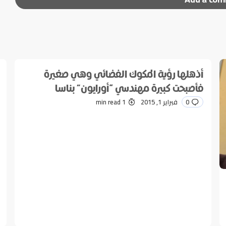
ر إليها بـ
*
أذهلها رؤية المكوك الفضائي وهي صغيرة
فأصبحت كبيرة مهندسي “أورايون” بناسا
0
فبراير 1, 2015
1 min read
*
E-mail