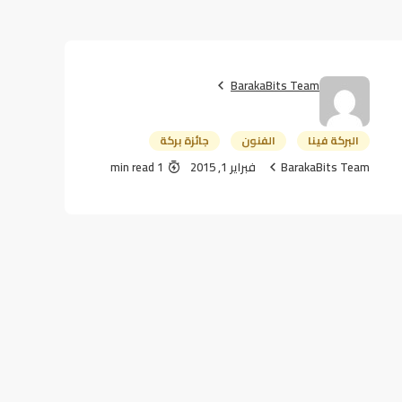
BarakaBits Team
البركة فينا
الفنون
جائزة بركة
BarakaBits Team
فبراير 1, 2015
1 min read
البحث
البحث
Recent Posts
أهمية رحلات استكشاف المريخ لمستقبل