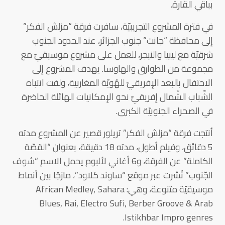
بباقي القارة.
في فترة المشروع التجريبيّة، سافرت فرقة “مزلش الفكر”
إلى محافظة “جانت” جنوب الجزائر، عند الحدود الجنوب
شرقيّة مع ليبيا والنيجر، للعمل على مشروع موسيقيّ مع
مجموعة من الطوارق والهاوسا. يهدف المشروع إلى
الاحتفال بالبعد الإفريقيّ للهُويّة المغاربية، ولفت انتباه
الشّباب الشّمال إفريقيّ نحو الإمكانيات الهائلة الحاضرة
في الصحراء الجنوبيّة الكبرى.
أنتجت فرقة “مزلش الفكر” تريلور قصير عن المشروع مدته
5 دقائق، وفيلم أطول، مدته 18 دقيقة، بعنوان “القصّة
الكاملة” عن الفرقة، و6 أغاني لألبوم يحمل الاسم “شوف
الجّنوب” نُشرت عبر موقع “ساوند كلاود”، مازجًا بين أنماط
موسيقيّة متنوعة، وهي: African Medley, Sahara
Blues, Rai, Electro Sufi, Berber Groove & Arab
Istikhbar Impro genres.