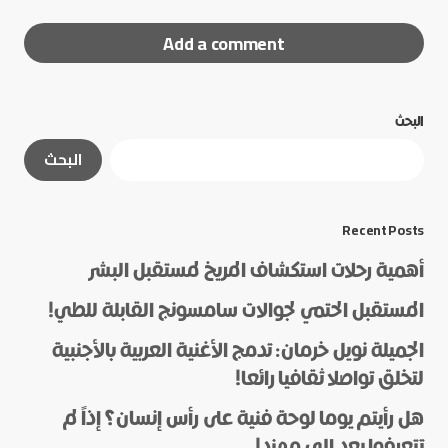
Add a comment
البحث
لن يتم نشر عنوان بريدك الإلكتروني.
الحقول الإلزامية
البحث
مشار إليها بـ
*
*
Message
Recent Posts
أهمية رحلات استكشاف المريخ لمستقبل البشر
المستقبل الحتمي لجوالات سامسونج القابلة للطي!
الجميلة نويل خرمان: تدمج الأغنية العربية بالأجنبية
لتخلق تواصلا ثقافيا رائعا!
هل رأيتم يوما لوحة فنية على رأس إنسان؟ إذاً لم
*
Name
تتعرفوا بعد إلى مهند!