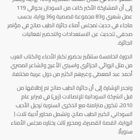
إلى أن المشاركة الأكبر كانت من السودان بحوالي 119
عمل شعري و83 مجموعة قصصية و36 رواية، بحسب
ماجاء في حديث لمجلس أمناء جائزة الطيب صالح في مؤتمر
صحفي للحديث عن الاستعدادات والتحضير لفعاليات
الجائزة.
الدورة الخامسة ستتمّيز بحضور لكبار الأدباء والكتاب العرب
من مثل الروائي الجزائري واسيني الأعرج والشاعر المصري
أحمد عبد المعطي وغيرهم الكثير من دول عربية مختلفة.
وتجدر الإشارة إلى أن جائزة الطيب صالح تم إطلاقها من
قبل الشركة السودانية للإتصالات (زين) في فبراير عام
2010، لتكون متزامنة مع الذكرى السنوية لرحيل الأديب
السوداني الكبير الطيب صالح، وتشمل محاور أدبية ثلاث (
الرواية، القصة القصيرة، ومحور ثالث يختاره مجلس الأمناء
سنوياً).