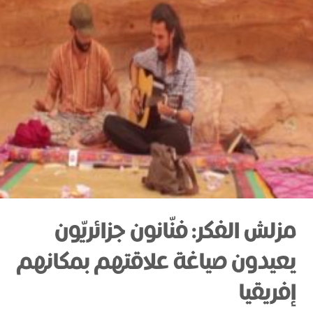
مزلش الفكر: فنّانون جزائريّون
يعيدون صياغة علاقتهم بمكانهم
إفريقيا