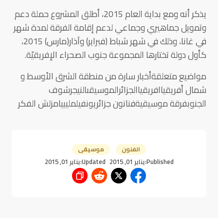
يذكر أنه ومع بداية العام 2015، أطلق المشروع حملة دعم
وتمويل جماهيري وجماعي لدعم إقامة الفرقة لمدة شهر
في غانا، وذلك في شهر شباط (فبراير) وآذار(مارس) 2015،
كأول دولة تختارها المجموعة جنوب الصحراء الإفريقيّة.
مواضيع متعلقةأخبار سارة من منطقة الشرق الأوسط و
شمال أفريقياافريقياالجزائرالموسيقىالنيجرشوف
الجنوبفرقة موسيقيةفنانون جزائريونفيلمليبيامزلش الفكر
الفنون
موسيقى
Published:
يناير 01, 2015
Updated:
يناير 01, 2015