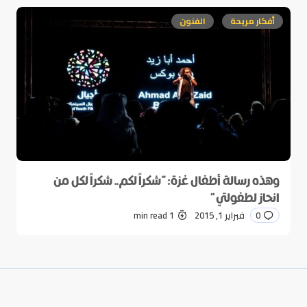
أفكار مريحة
الفنون
وهذه رسالة أطفال غزة: “شكراً لكم.. شكراً لكل من
انحاز لطفولتي”
0
فبراير 1, 2015
1 min read