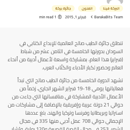
البركة فينا
الفنون
جائزة بركة
BarakaBits Team
فبراير 1, 2015
1 min read
تنطلق جائزة الطيب صالح العالمية للإبداع الكتابي في
السودان بدورتها الخامسة في الثامن عشر من شباط
(فبراير) هذا العام، بمشاركة واسعة لأعمال أدبية من أنحاء
العالم وحضور لكبار الأدباء والكتّاب العرب.
تشهد الدورة الخامسة من جائزة الطيب صالح التي تبدأ
فعالياتها يومي 18-19 فبراير الشهر الجاري، زخماً من
الأعمال الأدبية المشاركة في منافساتها التي جاءت من
حوالي 21 دولة عربية وإفريقية بالإضافة إلى مشاركات من
استراليا وبريطانيا وفرنسا وتركيا والهند، بلغ عددها
الإجمالي حوالي 708 عمل أدبي منها 335 في مجال
الشعر، 253 في مجال القصة القصيرة و120 رواية، ويُشار