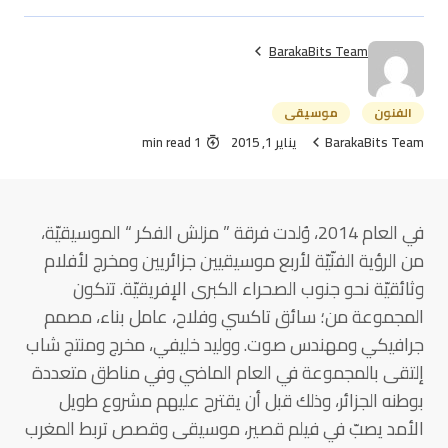
BarakaBits Team
الفنون
موسيقى
BarakaBits Team
يناير 1, 2015
1 min read
في العام 2014، وُلدت فرقة ” مزلش الفكر “ الموسيقيّة،
من الرؤية الفنّيّة لأربع موسيقيين جزائريين ومخرج لأفلام
وثائقيّة نحو جنوب الصحراء الكبرى الإفريقيّة. تتكون
المجموعة من؛ سائق تاكسي وفلاح، عامل بناء، مصمم
جرافيكي ومهندس صوت. ووليد خليفي، مخرج ومنتج شاب
إلتقى بالمجموعة في العام الماضي وفي مناطق متعددة
بوطنه الجزائر، وذلك قبل أن يقترح عليهم مشروع طويل
الأمد يصبّ في فيلم قصير، موسيقى وقصص تربط المغرب