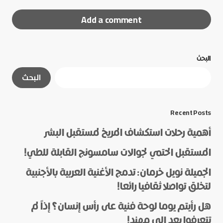
Add a comment
البحث
لن يتم نشر عنوان بريدك الإلكتروني.
الحقول الإلزامية
البحث
مشار إليها بـ
*
*
Message
Recent Posts
أهمية رحلات استكشاف المريخ لمستقبل البشر
المستقبل الحتمي لجوالات سامسونج القابلة للطي!
الجميلة نويل خرمان: تدمج الأغنية العربية بالأجنبية
لتخلق تواصلا ثقافيا رائعا!
هل رأيتم يوما لوحة فنية على رأس إنسان؟ إذاً لم
*
Name
تتعرفوا بعد إلى مهند!