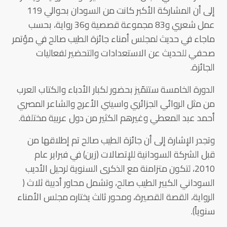
إلى أن المشاركة الأكبر كانت من السودان بحوالي 119
عمل شعري و83 مجموعة قصصية و36 رواية، بحسب
ماجاء في حديث لمجلس أمناء جائزة الطيب صالح في مؤتمر
صحفي للحديث عن الاستعدادات والتحضير لفعاليات
الجائزة.
الدورة الخامسة ستتمّيز بحضور لكبار الأدباء والكتاب العرب
من مثل الروائي الجزائري واسيني الأعرج والشاعر المصري
أحمد عبد المعطي وغيرهم الكثير من دول عربية مختلفة.
وتجدر الإشارة إلى أن جائزة الطيب صالح تم إطلاقها من
قبل الشركة السودانية للإتصالات (زين) في فبراير عام
2010، لتكون متزامنة مع الذكرى السنوية لرحيل الأديب
السوداني الكبير الطيب صالح، وتشمل محاور أدبية ثلاث (
الرواية، القصة القصيرة، ومحور ثالث يختاره مجلس الأمناء
سنوياً).