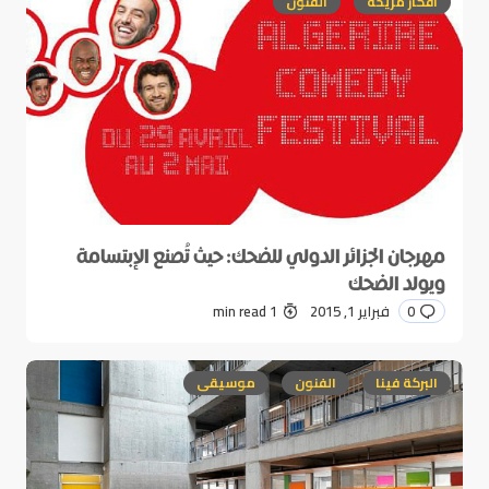
أفكار مريحة
الفنون
مهرجان الجزائر الدولي للضحك: حيث تُصنع الإبتسامة
ويولد الضحك
0
فبراير 1, 2015
1 min read
البركة فينا
الفنون
موسيقى