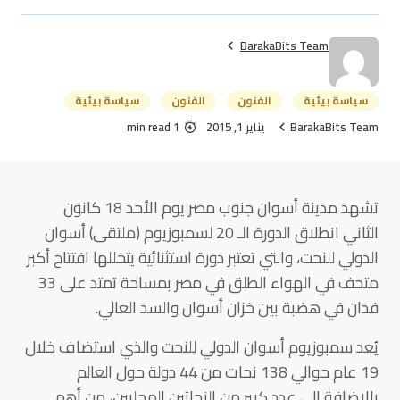
BarakaBits Team
سياسة بيئية
الفنون
الفنون
سياسة بيئية
BarakaBits Team
يناير 1, 2015
1 min read
تشهد مدينة أسوان جنوب مصر يوم الأحد 18 كانون
الثاني انطلاق الدورة الـ 20 لسمبوزيوم (ملتقى) أسوان
الدولي للنحت، والتي تعتبر دورة استثنائية يتخللها افتتاح أكبر
متحف في الهواء الطلق في مصر بمساحة تمتد على 33
فدان في هضبة بين خزان أسوان والسد العالي.
يُعد سمبوزيوم أسوان الدولي للنحت والذي استضاف خلال
19 عام حوالي 138 نحات من 44 دولة حول العالم
بالإضافة إلى عدد كبير من النحاتين المحليين، من أهم