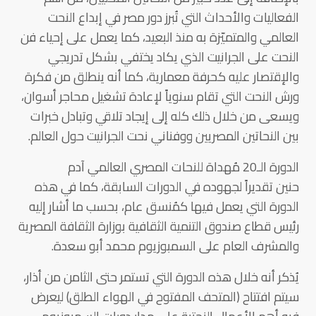
الفعاليات والأحداث التي تُبرز دور مصر في إبداع النحت
العالمي والمتميّزة به منذ البعيد، كما يعمل على إحياء فن
النحت على الجرانيت الذي يكاد يختفي بشكل تدريجي
والإقتصار عليه كحرفة معمارية، كما أنه ينطلق من فكرة
ورش النحت التي تقام سنوياً لإعادة تشغيل محاجر أسوان،
ويسعى من خلال ذلك كله إلى إيجاد تلاقي وتبادل خبرات
بين النحاتين المصريين ووفناني نحت الجرانيت حول العالم.
الدورة الـ20 مُهداة للنحات المصري العالمي آدم
حنين تقديراً لجهوده في الدورات السابقة، كما في هذه
الدورة التي يعمل فيها كمُنسق عام، بحسب ما أشار إليه
رئيس قطاع صندوق التنمية الثقافية بوزارة الثقافة المصرية
والمشرف العام على السمبوزيوم محمد أبو سعدة.
يُذكر أنه خلال هذه الدورة التي تستمر حتى الثامن من أذار،
سيتم افتتاح (المتحف المفتوح في الهواء الطلق) ليعرض