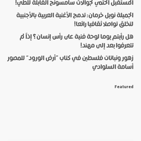
المستقبل الحتمي لجوالات سامسونج القابلة للطي!
الجميلة نويل خرمان: تدمج الأغنية العربية بالأجنبية
لتخلق تواصلا ثقافيا رائعا!
هل رأيتم يوما لوحة فنية على رأس إنسان؟ إذاً لم
*
Name
تتعرفوا بعد إلى مهند!
زهور ونباتات فلسطين في كتاب “أرض الورود” للمصور
أسامة السلوادي
*
E-mail
Featured
Save my name and e-mail in this browser for the next
time I comment.
Submit Comment