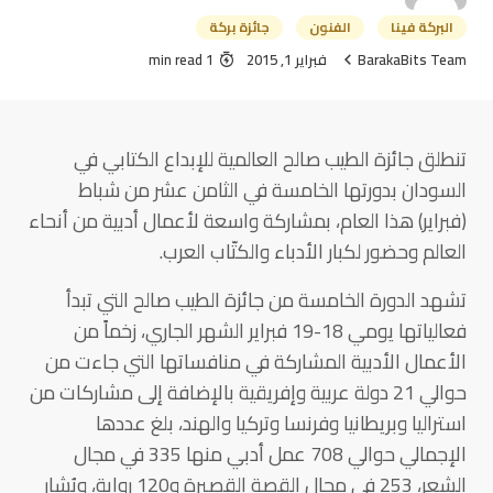
البركة فينا
الفنون
جائزة بركة
BarakaBits Team
فبراير 1, 2015
1 min read
تنطلق جائزة الطيب صالح العالمية للإبداع الكتابي في
السودان بدورتها الخامسة في الثامن عشر من شباط
(فبراير) هذا العام، بمشاركة واسعة لأعمال أدبية من أنحاء
العالم وحضور لكبار الأدباء والكتّاب العرب.
تشهد الدورة الخامسة من جائزة الطيب صالح التي تبدأ
فعالياتها يومي 18-19 فبراير الشهر الجاري، زخماً من
الأعمال الأدبية المشاركة في منافساتها التي جاءت من
حوالي 21 دولة عربية وإفريقية بالإضافة إلى مشاركات من
استراليا وبريطانيا وفرنسا وتركيا والهند، بلغ عددها
الإجمالي حوالي 708 عمل أدبي منها 335 في مجال
الشعر، 253 في مجال القصة القصيرة و120 رواية، ويُشار