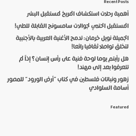
Recent Posts
أهمية رحلات استكشاف المريخ لمستقبل البشر
المستقبل الحتمي لجوالات سامسونج القابلة للطي!
الجميلة نويل خرمان: تدمج الأغنية العربية بالأجنبية
لتخلق تواصلا ثقافيا رائعا!
هل رأيتم يوما لوحة فنية على رأس إنسان؟ إذاً لم
*
Name
تتعرفوا بعد إلى مهند!
زهور ونباتات فلسطين في كتاب “أرض الورود” للمصور
أسامة السلوادي
*
E-mail
Featured
Save my name and e-mail in this browser for the next
time I comment.