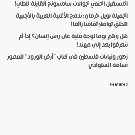
المستقبل الحتمي لجوالات سامسونج القابلة للطي!
الجميلة نويل خرمان: تدمج الأغنية العربية بالأجنبية
لتخلق تواصلا ثقافيا رائعا!
هل رأيتم يوما لوحة فنية على رأس إنسان؟ إذاً لم
*
Name
تتعرفوا بعد إلى مهند!
زهور ونباتات فلسطين في كتاب “أرض الورود” للمصور
أسامة السلوادي
*
E-mail
Featured
Save my name and e-mail in this browser for the next
time I comment.
Submit Comment