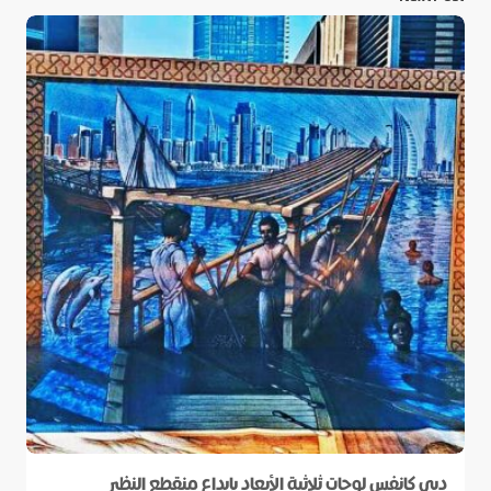
دبي كانفس لوحات ثلاثية الأبعاد بإبداع منقطع النظير