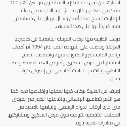
اختيارها من قبل المجلة الإيطالية لتكون من بين أهم 100
مفكر في العالم، وكان قد غرّد وزير الخارجية في دولة
الإمارات الشيخ عبد الله بن زايد آل نهيان على حسابه في
تويتر مُباركاً لها على هذا التصنيف.
درست الطبيبة مها بركات المرحلة الجامعية في كامبردج
العريقة وحصلت على شهادة الطب عام 1994 ثم أكملت
برنامج الماجستير والدكتوراه فيها، وتخصصت لتصبح
استشارياً في مرض السكري وأمراض الغدد الصماء والطب
الباطني، ونالت درجة باحث أكاديمي في إمبريال كوليجد
بلندن.
يُعرف عن الطبيبة بركات حُبها لعملها وإخلاصها فيه، كما
هو الأمر بتعاملها الإنساني وتفاعلها الكبير مع المرضى
حتى خارج أوقات الدوام الرسمي، وقيامها بالعديد من
الحملات التثقيفية للتوعية حول مرض السكري ومشاركتها
في مبادرات صحية بارزة.