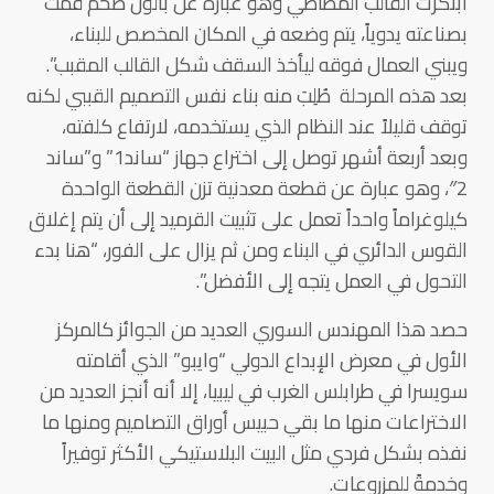
ابتكرت القالب المطاطي وهو عبارة عن بالون ضخم قمت
بصناعته يدوياً، يتم وضعه في المكان المخصص للبناء،
ويبني العمال فوقه ليأخذ السقف شكل القالب المقبب”.
بعد هذه المرحلة طُلِبَ منه بناء نفس التصميم القببي لكنه
توقف قليلاً عند النظام الذي يستخدمه، لارتفاع كلفته،
وبعد أربعة أشهر توصل إلى اختراع جهاز “ساند1” و”ساند
2″، وهو عبارة عن قطعة معدنية تزن القطعة الواحدة
كيلوغراماً واحداً تعمل على تثبيت القرميد إلى أن يتم إغلاق
القوس الدائري في البناء ومن ثم يزال على الفور، “هنا بدء
التحول في العمل يتجه إلى الأفضل”.
حصد هذا المهندس السوري العديد من الجوائز كالمركز
الأول في معرض الإبداع الدولي “وايبو” الذي أقامته
سويسرا في طرابلس الغرب في ليبيا، إلا أنه أنجز العديد من
الاختراعات منها ما بقي حبيس أوراق التصاميم ومنها ما
نفذه بشكل فردي مثل البيت البلاستيكي الأكثر توفيراً
وخدمةً للمزروعات.