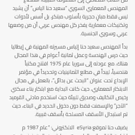
المهندس المعماري السوري “سعيد حنا الياس” أن يشيد
ليس فقط مبانٍ حجرية بأسلوب مبتكر، بل أسس لأدوات
وتكنيكات معمارية يفخر كل مهندس عربي أن من وضعها
عربي وسوري الجنسية.
بدأ المهندس سعيد حنا إلياس مسيرته المهنية في إيطاليا
حيث درس الهندسة وعمل ثمانية أعوام في هذا المجال
هناك. مع عودته إلى سوريا عام 1975 افتتح مكتباً
هندسياً، ليبدأ في مطلع الثمانينيات وتحديداً في مؤتمر
الإبداع تحت عنوان “البحث عن بدائل”، بالعمل في مجال
الابتكار المعماري، حيث كانت البداية مع ابتكار بناء سكني
رخيص التكاليف وصديق للبيئة حيث استخدم مادتي القرميد
“الآجر” والإسمنت فقط دون دخول الحديد في البناء، حيث
تم استبدال الأسقف المسلحة بأسقف قببية.
يضيف حنا لموقع eSyria الالكتروني: “عام 1987 م