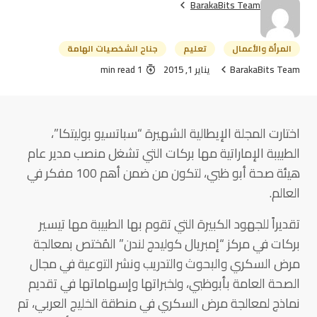
BarakaBits Team
المرأة والأعمال
تعليم
جناح الشخصيات الهامة
BarakaBits Team
يناير 1, 2015
1 min read
اختارت المجلة الإيطالية الشهيرة “سباتسيو بوليتكا”،
الطبيبة الإماراتية مها بركات التي تشغل منصب مدير عام
هيئة صحة أبو ظبي، لتكون من ضمن أهم 100 مفكر في
العالم.
تقديراً للجهود الكبيرة التي تقوم بها الطبيبة مها تيسير
بركات في مركز “إمبريال كوليدج لندن” المُختص بمعالجة
مرض السكري والبحوث والتدريب ونشر التوعية في مجال
الصحة العامة بأبوظبي، ولخبراتها وإسهاماتها في تقديم
نماذج لمعالجة مرض السكري في منطقة الخليج العربي، تم