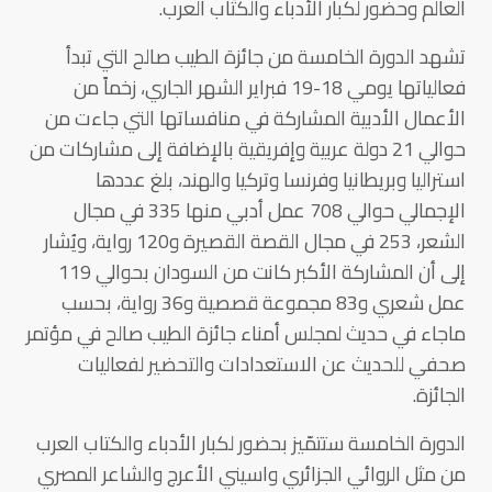
العالم وحضور لكبار الأدباء والكتّاب العرب.
تشهد الدورة الخامسة من جائزة الطيب صالح التي تبدأ
فعالياتها يومي 18-19 فبراير الشهر الجاري، زخماً من
الأعمال الأدبية المشاركة في منافساتها التي جاءت من
حوالي 21 دولة عربية وإفريقية بالإضافة إلى مشاركات من
استراليا وبريطانيا وفرنسا وتركيا والهند، بلغ عددها
الإجمالي حوالي 708 عمل أدبي منها 335 في مجال
الشعر، 253 في مجال القصة القصيرة و120 رواية، ويُشار
إلى أن المشاركة الأكبر كانت من السودان بحوالي 119
عمل شعري و83 مجموعة قصصية و36 رواية، بحسب
ماجاء في حديث لمجلس أمناء جائزة الطيب صالح في مؤتمر
صحفي للحديث عن الاستعدادات والتحضير لفعاليات
الجائزة.
الدورة الخامسة ستتمّيز بحضور لكبار الأدباء والكتاب العرب
من مثل الروائي الجزائري واسيني الأعرج والشاعر المصري