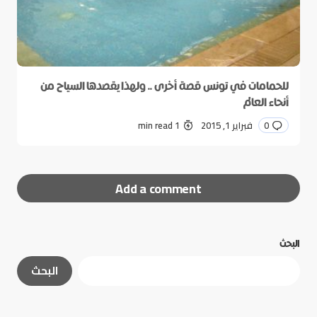
للحمامات في تونس قصة أخرى .. ولهذا يقصدها السياح من
أنحاء العالم
0
فبراير 1, 2015
1 min read
Add a comment
البحث
لن يتم نشر عنوان بريدك الإلكتروني.
الحقول الإلزامية
البحث
مشار إليها بـ
*
*
Message