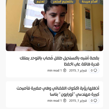
أفكار مريحة
بالتعليم أستمر
تعليم
بقصة أشبه بالمستحيل طفل مُصاب بالتوحد يمتلك
قدرة هائلة على الحفظ
0
فبراير 1, 2015
1 min read
أذهلها رؤية المكوك الفضائي وهي صغيرة فأصبحت
كبيرة مهندسي “أورايون” بناسا
0
فبراير 1, 2015
1 min read