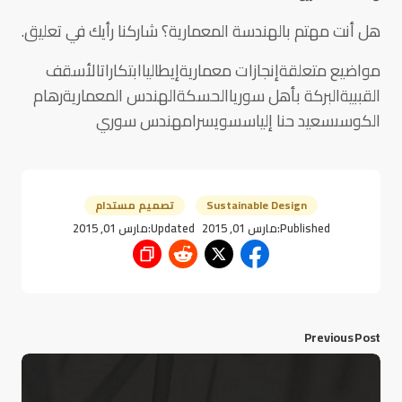
هل أنت مهتم بالهندسة المعمارية؟ شاركنا رأيك في تعليق.
مواضيع متعلقةإنجازات معماريةإيطالياابتكاراتالأسقف
القببيةالبركة بأهل سورياالحسكةالهندس المعماريةرهام
الكوسىسعيد حنا إلياسسويسرامهندس سوري
Sustainable Design
تصميم مستدام
Published:
مارس 01, 2015
Updated:
مارس 01, 2015
Previous Post