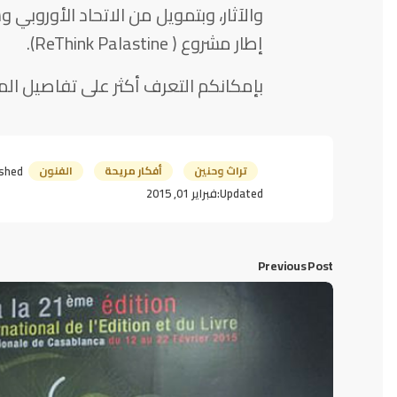
والآثار، وبتمويل من الاتحاد الأوروبي و
إطار مشروع ( ReThink Palastine).
بإمكانكم التعرف أكثر على تفاصيل ال
تراث وحنين
أفكار مريحة
الفنون
shed:
Updated:
فبراير 01, 2015
Previous Post