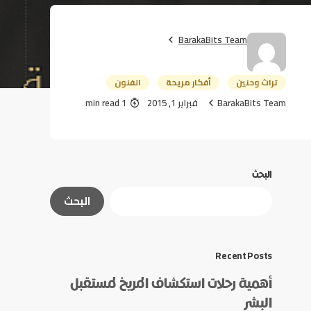
BarakaBits Team
تراث وحنين
أفكار مريحة
الفنون
BarakaBits Team
فبراير 1, 2015
1 min read
البحث
البحث
Recent Posts
أهمية رحلات استكشاف المريخ لمستقبل
البشر