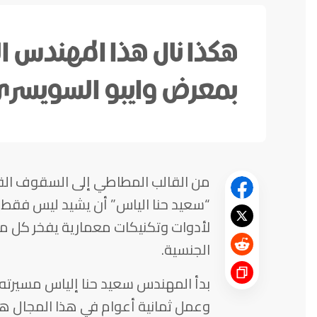
هكذا نال هذا المهندس ال
بمعرض وايبو السويسر
من القالب المطاطي إلى السقوف الق
“سعيد حنا الياس” أن يشيد ليس فقط 
لأدوات وتكنيكات معمارية يفخر كل
الجنسية.
بدأ المهندس سعيد حنا إلياس مسيرته 