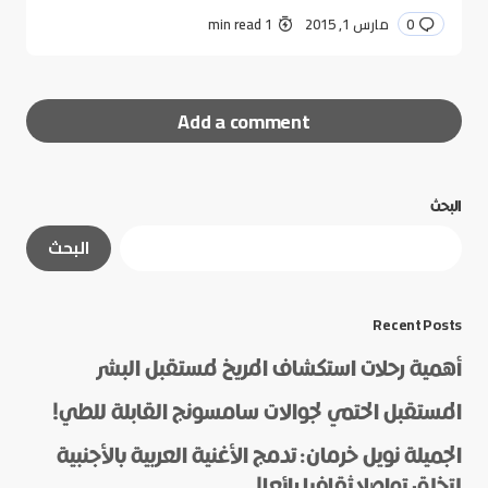
0
مارس 1, 2015
1 min read
Add a comment
البحث
لن يتم نشر عنوان بريدك الإلكتروني.
الحقول الإلزامية
البحث
مشار إليها بـ
*
*
Message
Recent Posts
أهمية رحلات استكشاف المريخ لمستقبل البشر
المستقبل الحتمي لجوالات سامسونج القابلة للطي!
الجميلة نويل خرمان: تدمج الأغنية العربية بالأجنبية
لتخلق تواصلا ثقافيا رائعا!