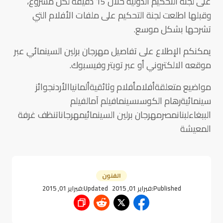
على لجنة التحكيم الدولية خلال 15 دقيقة لكل مشروع،
وقبلها اطلعت لجنة التحكيم على ملفات الأفلام التي
تشرحها بشكل موسع.
يمكنكم الإطلاع على تفاصيل مهرجان برلين السينمائي عبر
موقعه الالكتروني أو عبر تويتر وفيسبوك.
مواضيع متعلقةأفلامأفلام وثائقيةألمانياالأردنجوائز
سينمائيةرهام الكوسىسينمافيلم آمالفيلم
الببغاءلبنانمصرمهرجان برلين السينمائيمهرجاناتنظف غرفة
المعيشة
الفنون
Published:
فبراير 01, 2015
Updated:
فبراير 01, 2015