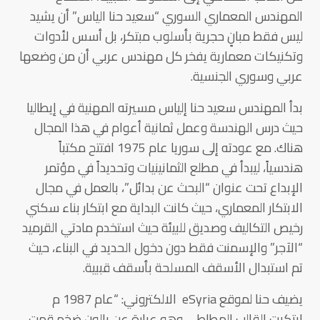
المهندس المعماري السوري “سعيد حنا الياس” أن يشيد
ليس فقط مبانٍ حجرية بأسلوب مبتكر، بل أسس لأدوات
وتكنيكات معمارية يفخر كل مهندس عربي أن من وضعها
عربي وسوري الجنسية.
بدأ المهندس سعيد حنا إلياس مسيرته المهنية في إيطاليا
حيث درس الهندسة وعمل ثمانية أعوام في هذا المجال
هناك. مع عودته إلى سوريا عام 1975 افتتح مكتباً
هندسياً، ليبدأ في مطلع الثمانينيات وتحديداً في مؤتمر
الإبداع تحت عنوان “البحث عن بدائل”، بالعمل في مجال
الابتكار المعماري، حيث كانت البداية مع ابتكار بناء سكني
رخيص التكاليف وصديق للبيئة حيث استخدم مادتي القرميد
“الآجر” والإسمنت فقط دون دخول الحديد في البناء، حيث
تم استبدال الأسقف المسلحة بأسقف قببية.
يضيف حنا لموقع eSyria الالكتروني: “عام 1987 م
ابتكرت القالب المطاطي وهو عبارة عن بالون ضخم قمت