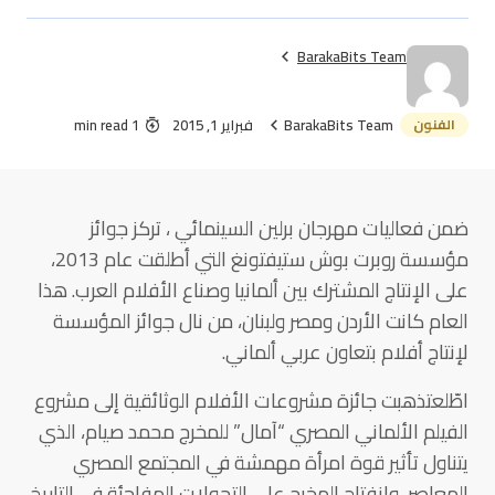
BarakaBits Team
الفنون
BarakaBits Team
فبراير 1, 2015
1 min read
ضمن فعاليات مهرجان برلين السينمائي ، تركز جوائز
مؤسسة روبرت بوش ستيفتونغ التي أطلقت عام 2013،
على الإنتاج المشترك بين ألمانيا وصناع الأفلام العرب. هذا
العام كانت الأردن ومصر ولبنان، من نال جوائز المؤسسة
لإنتاج أفلام بتعاون عربي ألماني.
اطّلعتذهبت جائزة مشروعات الأفلام الوثائقية إلى مشروع
الفيلم الألماني المصري “آمال” للمخرج محمد صيام، الذي
يتناول تأثير قوة امرأة مهمشة في المجتمع المصري
المعاصر، وانفتاح المخرج على التحولات المفاجئة في التاريخ