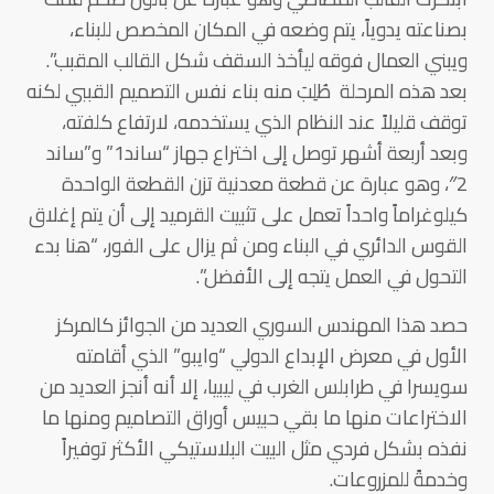
بصناعته يدوياً، يتم وضعه في المكان المخصص للبناء،
ويبني العمال فوقه ليأخذ السقف شكل القالب المقبب”.
بعد هذه المرحلة طُلِبَ منه بناء نفس التصميم القببي لكنه
توقف قليلاً عند النظام الذي يستخدمه، لارتفاع كلفته،
وبعد أربعة أشهر توصل إلى اختراع جهاز “ساند1” و”ساند
2″، وهو عبارة عن قطعة معدنية تزن القطعة الواحدة
كيلوغراماً واحداً تعمل على تثبيت القرميد إلى أن يتم إغلاق
القوس الدائري في البناء ومن ثم يزال على الفور، “هنا بدء
التحول في العمل يتجه إلى الأفضل”.
حصد هذا المهندس السوري العديد من الجوائز كالمركز
الأول في معرض الإبداع الدولي “وايبو” الذي أقامته
سويسرا في طرابلس الغرب في ليبيا، إلا أنه أنجز العديد من
الاختراعات منها ما بقي حبيس أوراق التصاميم ومنها ما
نفذه بشكل فردي مثل البيت البلاستيكي الأكثر توفيراً
وخدمةً للمزروعات.