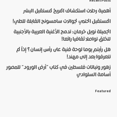
Recent Posts
أهمية رحلات استكشاف المريخ لمستقبل البشر
المستقبل الحتمي لجوالات سامسونج القابلة للطي!
الجميلة نويل خرمان: تدمج الأغنية العربية بالأجنبية
لتخلق تواصلا ثقافيا رائعا!
هل رأيتم يوما لوحة فنية على رأس إنسان؟ إذاً لم
*
Name
تتعرفوا بعد إلى مهند!
زهور ونباتات فلسطين في كتاب “أرض الورود” للمصور
أسامة السلوادي
*
E-mail
Featured
Save my name and e-mail in this browser for the next
time I comment.