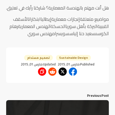
هل أنت مهتم بالهندسة المعمارية؟ شاركنا رأيك في تعليق.
مواضيع متعلقةإنجازات معماريةإيطالياابتكاراتالأسقف
القببيةالبركة بأهل سورياالحسكةالهندس المعماريةرهام
الكوسىسعيد حنا إلياسسويسرامهندس سوري
Sustainable Design
تصميم مستدام
Published:
مارس 01, 2015
Updated:
مارس 01, 2015
Previous Post