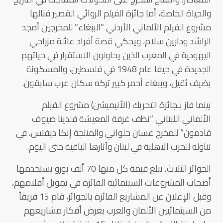
والحياة الخاصة، أما جائزة الفيلم الروائي القصير فنالها
مشروع الفيلم الألماني الأردني “الببغاء” للمخرجين أمجد
الراشد ودارين سلام، ويحكي قصة أفراد عائلة مزراحي
اليهودية في المغرب الذين يحاولون الاستقرار في حياتهم
الجديدة في حيفا عام 1948 في فلسطين، والمسكونة
بضيف ثقيل، وببغاء أحمر كبير تركه سكان عرب سابقون.
بينما فاز بـجائزة التحريك (الأنيميشن) مشروع الفيلم
الألماني اللبناني “نظف غرفة المعيشة فلدينا ضيوف
قادمون” للمخرج غسان حلواني والمنتجة إنكا ديفتس، في
تناوله للحرب الاهلية في لبنان وآثارها الباقية حتى اليوم.
الجوائز الثلاث، تبلغ قيمة كل منها 70 ألف يورو يستخدمها
أصحاب المشروعات السينمائية الفائزة في تمويل أفلامهم،
وقبل الإعلان عن المشاريع الفائزة بالجوائز، قام 15 فريقاً
من السينمائيين الألمان والعرب بعرض أفكار مشاريعهم