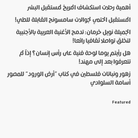
أهمية رحلات استكشاف المريخ لمستقبل البشر
المستقبل الحتمي لجوالات سامسونج القابلة للطي!
الجميلة نويل خرمان: تدمج الأغنية العربية بالأجنبية
لتخلق تواصلا ثقافيا رائعا!
هل رأيتم يوما لوحة فنية على رأس إنسان؟ إذاً لم
*
Name
تتعرفوا بعد إلى مهند!
زهور ونباتات فلسطين في كتاب “أرض الورود” للمصور
أسامة السلوادي
*
E-mail
Featured
Save my name and e-mail in this browser for the next
time I comment.