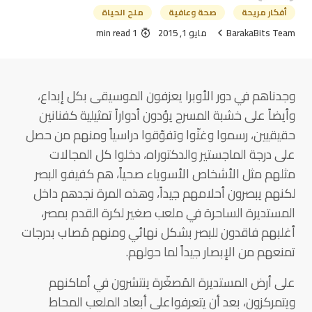
أفكار مريحة
صحة وعافية
ملح الحياة
BarakaBits Team
مايو 1, 2015
1 min read
وجدناهم في دور الأوبرا يعزفون الموسيقى بكل إبداع،
وأيضاً على خشبة المسرح يؤدون أدواراً تمثيلية كفنانين
حقيقيين، رسموا وغنّوا وتفوّقوا دراسياً ومنهم من حصل
على درجة الماجستير والدكتوراه، دخلوا كل المجالات
مثلهم مثل الأشخاص الأسوياء صحياً، هم كفيفو البصر
لكنهم يبصرون أحلامهم جيداً، وهذه المرة نجدهم داخل
المستديرة الساحرة في ملعب صغير لكرة القدم بمصر،
أغلبهم فاقدون للبصر بشكل نهائي ومنهم مُصاب بدرجات
تمنعهم من الإبصار جيداً لما حولهم.
على أرض المستديرة المُصغّرة ينتشرون في أماكنهم
ويتمركزون، بعد أن يتعرفواعلى أبعاد الملعب المحاط