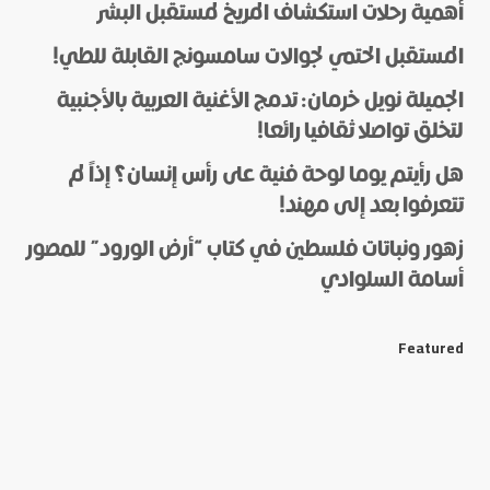
أهمية رحلات استكشاف المريخ لمستقبل البشر
المستقبل الحتمي لجوالات سامسونج القابلة للطي!
الجميلة نويل خرمان: تدمج الأغنية العربية بالأجنبية
لتخلق تواصلا ثقافيا رائعا!
هل رأيتم يوما لوحة فنية على رأس إنسان؟ إذاً لم
*
Name
تتعرفوا بعد إلى مهند!
زهور ونباتات فلسطين في كتاب “أرض الورود” للمصور
أسامة السلوادي
*
E-mail
Featured
Save my name and e-mail in this browser for the next
time I comment.
Submit Comment