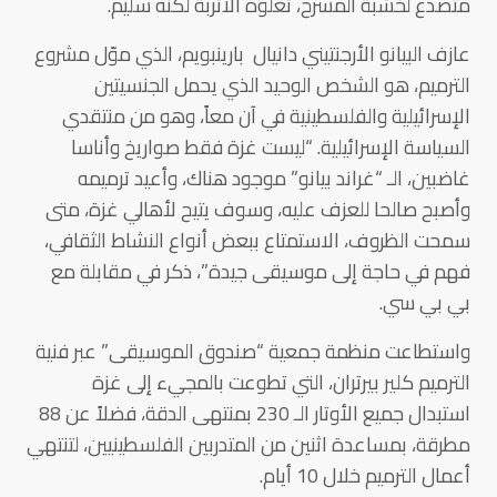
متصدع لخشبة المسرح، تعلوه الأتربة لكنه سليم.
عازف البيانو الأرجنتيني دانيال بارينبويم، الذي موّل مشروع
الترميم، هو الشخص الوحيد الذي يحمل الجنسيتين
الإسرائيلية والفلسطينية في آن معاً، وهو من منتقدي
السياسة الإسرائيلية. “ليست غزة فقط صواريخ وأناسا
غاضبين، الـ “غراند بيانو” موجود هناك، وأعيد ترميمه
وأصبح صالحا للعزف عليه، وسوف يتيح لأهالي غزة، متى
سمحت الظروف، الاستمتاع ببعض أنواع النشاط الثقافي،
فهم في حاجة إلى موسيقى جيدة”، ذكر في مقابلة مع
بي بي سي.
واستطاعت منظمة جمعية “صندوق الموسيقى” عبر فنية
الترميم كلير بيرتران، التي تطوعت بالمجيء إلى غزة
استبدال جميع الأوتار الـ 230 بمنتهى الدقة، فضلاً عن 88
مطرقة، بمساعدة اثنين من المتدربين الفلسطينيين، لتنتهي
أعمال الترميم خلال 10 أيام.