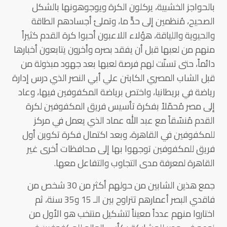
بالحواجز الخشبية، يركلون الكرة ويوجوهونها بالشكل
الصحيح، مُنظمين إلى حدٍّ ما، وتملئ أجسادهم الطاقة
والحيوية واللياقة، هؤلاء اللاعبون أحبوا كرة القدم كثيراً
منهم من لعبها قبل أن يفقد بصره وأخرون يتابعون أخبارها
دائماً، حتى تسنّت لهم فرصة لعبها بعد جهود مبذولة من
قبل الشاب المصري الكابتن علي أبي النصر الذي درس إدارة
رياضة في بريطانيا، واختص برياضة المكفوفين فيها، وعاد
إلى مصر مُحمّلاً بفكرة تأسيس فريق المكفوفين لكرة
القدم مُنسّقاً مع عبد الله عماد الذي يعمل في مركز
للمكفوفين في القاهرة، وبعد اكتمال فكرة تكوين أول
فريق للمكفوفين توجهوا بها إلى محافظات أخرى غير
القاهرة لمعرفة مدى التجاوب والتفاعل معها.
جمع هذين الشابين من حولهم أكثر من 30 شخص من
فاقدي البصر أعمارهم تتراوح بين الـ 15 و35 سنة، ثم
اختاروا منهم عدداً معيناً لتشكيل منتخب هو الأول من