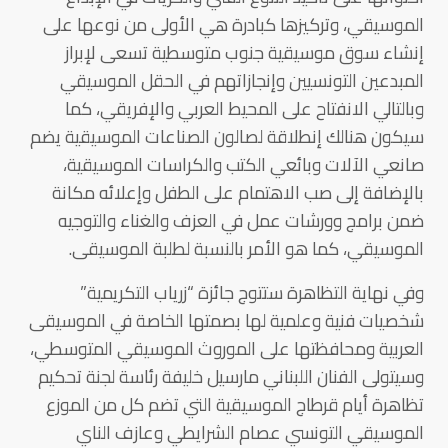
الموسيقي، وتركيزها كبادرة هي الأولى من نوعها على
إنشاء سوق موسيقية جنوب متوسطية تسعى لإبراز
المبدعين التونسيين وإنجازاتهم في الحقل الموسيقي
وبالتالي الانفتاح على المحيط العربي والإفريقي، كما
سيكون هنالك إنطلاقة لصالون الصناعات الموسيقية يضم
صانعي الآلات وبائعي الكتب والكراسات الموسيقية،
بالإضافة إلى صب الاهتمام على الطفل وإعلائه مكانة
ضمن برامج وورشات عمل في العزف والغناء والتوجيه
الموسيقي، كما هو الأمر بالنسبة لطلبة الموسيقى.
وفي نهاية التظاهرة ستتوج جائزة “زرياب التكريمية”
شخصيات فنية وعلمية لها بصمتها الخاصة في الموسيقى
العربية ومحافظتها على الموروث الموسيقي المتوسطي،
وسيتولى الفنان اللبناني مارسيل خليفة رئاسة لجنة تحكيم
تظاهرة أيام قرطاج الموسيقية التي تضم كل من الموزع
الموسيقي التونسي عصام الشرايطي وعازف الناي