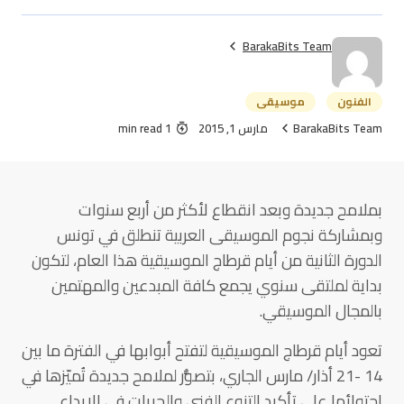
BarakaBits Team
الفنون
موسيقى
BarakaBits Team
مارس 1, 2015
1 min read
بملامح جديدة وبعد انقطاع لأكثر من أربع سنوات
وبمشاركة نجوم الموسيقى العربية تنطلق في تونس
الدورة الثانية من أيام قرطاج الموسيقية هذا العام، لتكون
بداية لملتقى سنوي يجمع كافة المبدعين والمهتمين
بالمجال الموسيقي.
تعود أيام قرطاج الموسيقية لتفتح أبوابها في الفترة ما بين
14 -21 أذار/ مارس الجاري، بتصوُّر لملامح جديدة تُميّزها في
احتوائها على تأكيد التنوع الفني والحريات في الإبداع