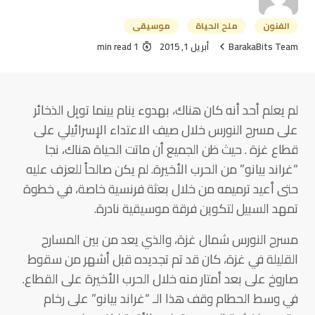
الفنون
ملح الحياة
موسيقى
BarakaBits Team
أبريل 1, 2015
1 min read
لم يعلم أحد أنه كان هناك، بهدوء ينام بينما توبِل الذخائر
على مسرح النورس خلال صيف الاعتداء الإسرائيلي على
قطاع غزة . حيث ظن الجميع أن ماتت الحياة هناك، نجا
“غراند بيانو” من الحرب الأخيرة. لم يكن صالحاً للعزف عليه
حتى أعيد ترميمه من خلال بعثة فرنسية خاصة، في خطوة
تمهد السبيل لتكوين فرقة موسيقية نادرة.
مسرح النورس شمال غزة، والذي يعد من بين المسارح
القليلة في غزة، كان قد تم تجديده قبل أشهر من سقوط
صاروخ على بعد أمتار منه خلال الحرب الأخيرة على القطاع.
في وسط الحطام وقف هذا الـ “غراند بيانو” على رخام