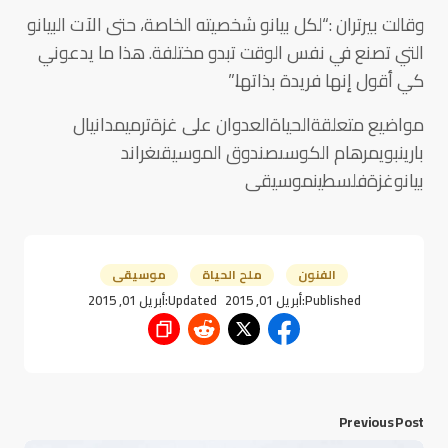
وقالت بيرتران :“لكل بيانو شخصيته الخاصة، حتى الآت البيانو
التي تصنع في نفس الوقت تبدو مختلفة. هذا ما يدعوني
كي أقول إنها فريدة بذاتها.”
مواضيع متعلقةالحياةالعدوان على غزةترميمدانيال
بارينبويمرهام الكوسىصندوق الموسيقىغراند
بيانوغزةفلسطينموسيقى
الفنون
ملح الحياة
موسيقى
Published:
أبريل 01, 2015
Updated:
أبريل 01, 2015
Previous Post