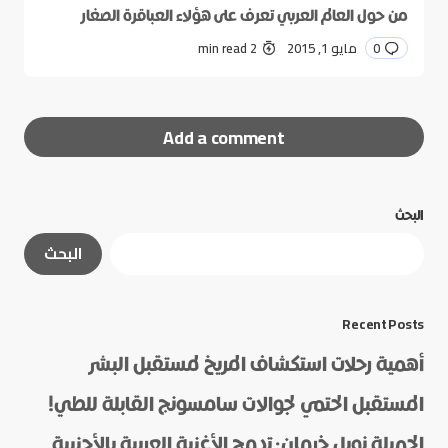
من حول العالم العربي تعرف على هؤلاء العباقرة الصغار
0
مايو 1, 2015
2 min read
Add a comment
البحث
لن يتم نشر عنوان بريدك الإلكتروني.
الحقول الإلزامية
البحث
مشار إليها بـ
*
*
Message
Recent Posts
أهمية رحلات استكشاف المريخ لمستقبل البشر
المستقبل الحتمي لجوالات سامسونج القابلة للطي!
الجميلة نويل خرمان: تدمج الأغنية العربية بالأجنبية