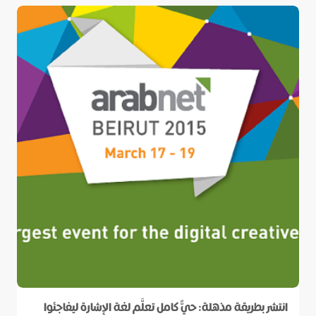
انتشر بطريقة مذهلة: حيٌّ كامل تعلَّم لغة الإشارة ليفاجئوا