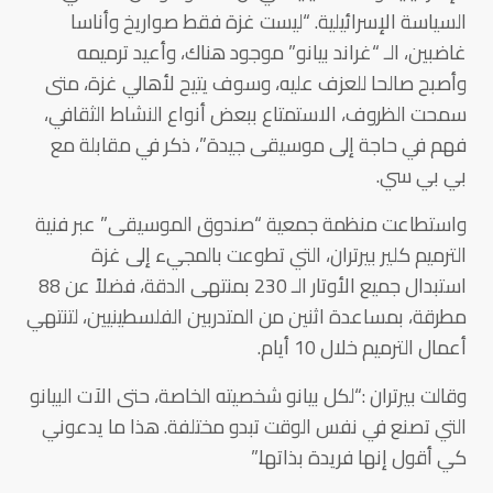
السياسة الإسرائيلية. “ليست غزة فقط صواريخ وأناسا
غاضبين، الـ “غراند بيانو” موجود هناك، وأعيد ترميمه
وأصبح صالحا للعزف عليه، وسوف يتيح لأهالي غزة، متى
سمحت الظروف، الاستمتاع ببعض أنواع النشاط الثقافي،
فهم في حاجة إلى موسيقى جيدة”، ذكر في مقابلة مع
بي بي سي.
واستطاعت منظمة جمعية “صندوق الموسيقى” عبر فنية
الترميم كلير بيرتران، التي تطوعت بالمجيء إلى غزة
استبدال جميع الأوتار الـ 230 بمنتهى الدقة، فضلاً عن 88
مطرقة، بمساعدة اثنين من المتدربين الفلسطينيين، لتنتهي
أعمال الترميم خلال 10 أيام.
وقالت بيرتران :“لكل بيانو شخصيته الخاصة، حتى الآت البيانو
التي تصنع في نفس الوقت تبدو مختلفة. هذا ما يدعوني
كي أقول إنها فريدة بذاتها.”