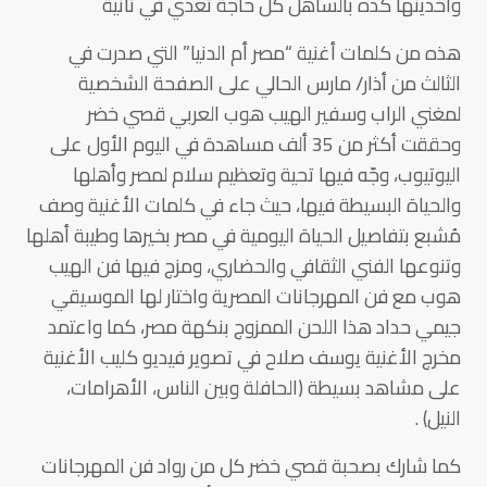
وأخدينها كده بالساهل كل حاجة تعدي في ثانية
هذه من كلمات أغنية “مصر أم الدنيا” التي صدرت في
الثالث من أذار/ مارس الحالي على الصفحة الشخصية
لمغني الراب وسفير الهيب هوب العربي قصي خضر
وحققت أكثر من 35 ألف مساهدة في اليوم الأول على
اليوتيوب، وجّه فيها تحية وتعظيم سلام لمصر وأهلها
والحياة البسيطة فيها، حيث جاء في كلمات الأغنية وصف
مُشبع بتفاصيل الحياة اليومية في مصر بخيرها وطيبة أهلها
وتنوعها الفني الثقافي والحضاري، ومزج فيها فن الهيب
هوب مع فن المهرجانات المصرية واختار لها الموسيقي
جيمي حداد هذا اللحن الممزوج بنكهة مصر، كما واعتمد
مخرج الأغنية يوسف صلاح في تصوير فيديو كليب الأغنية
على مشاهد بسيطة (الحافلة وبين الناس، الأهرامات،
النيل) .
كما شارك بصحبة قصي خضر كل من رواد فن المهرجانات