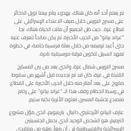
لم يعلم أحد أنه كان هناك، بهدوء ينام بينما توبِل الذخائر
على مسرح النورس خلال صيف الاعتداء الإسرائيلي على
قطاع غزة . حيث ظن الجميع أن ماتت الحياة هناك، نجا
“غراند بيانو” من الحرب الأخيرة. لم يكن صالحاً للعزف عليه
حتى أعيد ترميمه من خلال بعثة فرنسية خاصة، في خطوة
تمهد السبيل لتكوين فرقة موسيقية نادرة.
مسرح النورس شمال غزة، والذي يعد من بين المسارح
القليلة في غزة، كان قد تم تجديده قبل أشهر من سقوط
صاروخ على بعد أمتار منه خلال الحرب الأخيرة على القطاع.
في وسط الحطام وقف هذا الـ “غراند بيانو” على رخام
متصدع لخشبة المسرح، تعلوه الأتربة لكنه سليم.
عازف البيانو الأرجنتيني دانيال بارينبويم، الذي موّل مشروع
الترميم، هو الشخص الوحيد الذي يحمل الجنسيتين
الإسرائيلية والفلسطينية في آن معاً، وهو من منتقدي