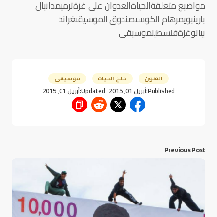
مواضيع متعلقةالحياةالعدوان على غزةترميمدانيال
بارينبويمرهام الكوسىصندوق الموسيقىغراند
بيانوغزةفلسطينموسيقى
الفنون
ملح الحياة
موسيقى
Published:
أبريل 01, 2015
Updated:
أبريل 01, 2015
Previous Post