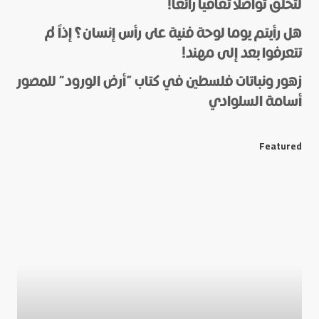
لتخلق تواصلا ثقافيا رائعا!
هل رأيتم يوما لوحة فنية على رأس إنسان؟ إذاً لم
*
Name
تتعرفوا بعد إلى مهند!
زهور ونباتات فلسطين في كتاب “أرض الورود” للمصور
أسامة السلوادي
*
E-mail
Featured
Save my name and e-mail in this browser for the next
time I comment.
Submit Comment