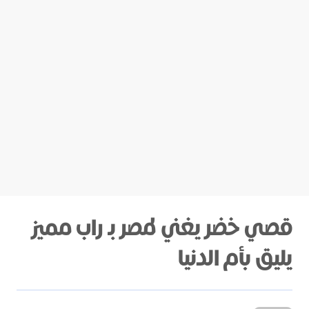
قصي خضر يغني لمصر بـ راب مميز
يليق بأم الدنيا