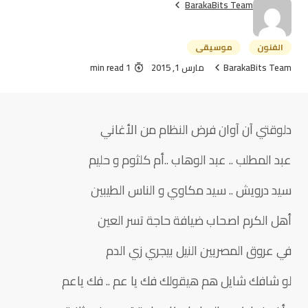
BarakaBits Team
الفنون
موسيقى
BarakaBits Team
مارس 1, 2015
1 min read
دلوقتي آن آوان فرض النظام من الأغاني
عبد المطلب .. عبد الوهاب ..أم كلثوم و حليم
سيد درويش .. سيد مكاوي و الناس الطيبين
أهل الكرم اصحاب ضيافة حاجة تسر العين
في عروق المصريين النيل بيجري زي الدم
لو شافك شايل هم هيقولك فك يا عم .. فك ياعم