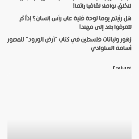
لتخلق تواصلا ثقافيا رائعا!
هل رأيتم يوما لوحة فنية على رأس إنسان؟ إذاً لم
*
Name
تتعرفوا بعد إلى مهند!
زهور ونباتات فلسطين في كتاب “أرض الورود” للمصور
أسامة السلوادي
*
E-mail
Featured
Save my name and e-mail in this browser for the next
time I comment.
Submit Comment