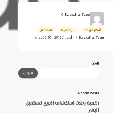
BarakaBits Team
أفكار مريحة
البركة فينا
لمحة عن
BarakaBits Team
أبريل 1, 2015
2 min read
البحث
البحث
Recent Posts
أهمية رحلات استكشاف المريخ لمستقبل
البشر