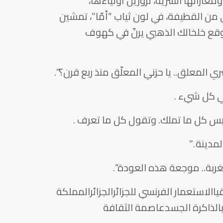
اراتها السرية، تزورين أولياءها،
ي من القطيفة، في لون ثياب “أمّا”، تمشين
قع خلخالك الذهبي يرنّ في كهوف
ي المعلق.. يا حزني المعلّق منذ ربع قرن؟”.
في كل شيء .
تلبس كل ما تملك. وتقول كل ما تعرف .
مدينة .”
غربة.. موجعة هذه العودة”.
لاستعمار الفرنسي للجزائرالجزائرالمملكة
الذاكرة الجسدعاصمة الثقافة