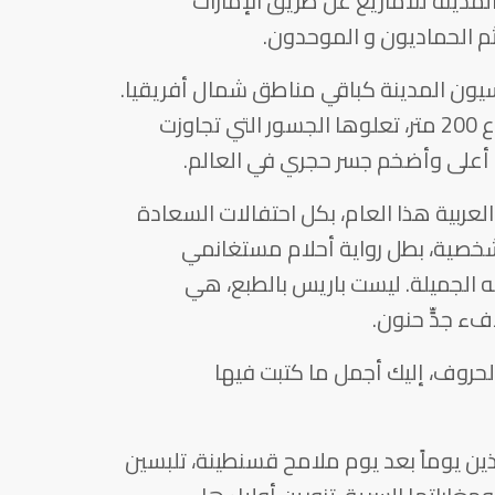
مدينة للأمازيغ عن طريق الإمارات
ثم الحماديون و الموحدون.
ون المدينة كباقي مناطق شمال أفريقيا.
دخلها الفرنسيون عام 1837. على ارتفاع 200 متر، تعلوها الجسور التي تجاوزت
 أعلى وأضخم جسر حجري في العالم.
لعربية هذا العام، بكل احتفالات السعادة
شخصية، بطل رواية أحلام مستغانمي
ه الجميلة. ليست باريس بالطبع، هي
ء جدٍّ حنون.
لحروف، إليك أجمل ما كتبت فيها
ين يوماً بعد يوم ملامح قسنطينة، تلبسين