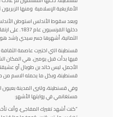
قسنطينة. دخلها المسلمون ثم عادت ال
الأمازيغية الإسلامية ومنها الزيريون 
وبعد سقوط الأندلس استوطن الأندلسي
الثمانية، أشهرها جسر سيدي راشد هو
قسنطينة التي اختيرت عاصمة الثقافة ا
فيها بدأت قبل يومين. هي المكان ال
الأجمل، ليس خالد بن طوبال أو عشيقت
قسنطينة، وبكل ما يحمله الاسم من دف
وفي قسنطينة، ولترى المدينة بعيون ا
مستغانمي في روايتها الأشهر:
“كنت أشهد تغيرك المفاجئ، وأنت تأخذ