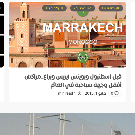
ر إليها بـ
*
البركة فينا
غير مصنف
البركة فينا
قبل اسطنبول وبوينس آيريس وبراغ..مراكش
*
E-mail
أفضل وجهة سياحية في العالم
0
مايو 1, 2015
1 min read
Sav