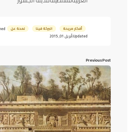
العربيةقسنطينةمدينة الجسور
أفكار مريحة
البركة فينا
لمحة عن
hed:
Updated:
أبريل 01, 2015
Previous Post