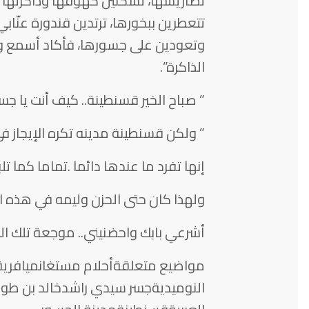
تضاريسها، تسكنين كهوفها وذاكرتها ومغ
تتعطرين ببخورها، ترتدين قندورة عنّاب
وتعودين على جسورها، فأكاد أسمع و
الذاكرة”.
” صباح الخير قسنطينة.. كيف أنت يا جسر
” ولكن قسنطينة مدينه تكره الإيجاز 
إنها تفرد ما عندها دائما .تماما كما 
ولهذا كان حتى الحزن وليمه في هذه ال
أشرعي بابك واحضنيني.. موجعة تلك ال
مواضيع متعلقةأحلام مستغانميافريقياا
النوميديةجسر سيدي راشدخالد بن طوب