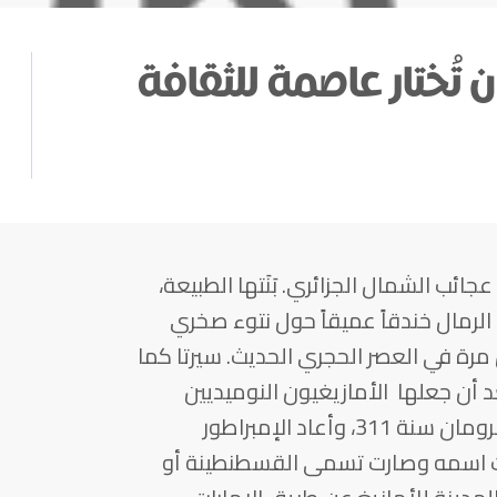
تُختار عاصمة للثقافة
جائب الشمال الجزائري. بَنَتها الطبيعة،
الرمال خندقاً عميقاً حول نتوء صخري
مرة في العصر الحجري الحديث. سيرتا كما
 أن جعلها الأمازيغيون النوميديين
عاصمة مملتكهم. دخلت تحت سلطة الرومان سنة 311، وأعاد الإمبراطور
ا عام 313 م. واتخذت اسمه وصارت تسمى القسطنطينة أو