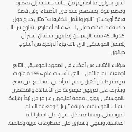
الذين يحولون ما أصابهم من إعاقة جسدية إلى معجزة
ومصدر قوة، يحسدهم عليه حتى الأصحاء، وفي قصة
فرقة أوركسترا “النور والأمل للكفيفات” مثال صارخ حول
ذلك، فقد تمكنت حوالي الـ 43 فتاة أعمارهن تتراوح بين الـ
25 والـ 45 سنة بالرغم من إصابتهن بفقدان البصر أن
يتعلمنَ الموسيقى التي باتت جزءاً لايتجزء من أسلوب
حياتهن.
هؤلاء الفتيات هن أعضاء في المعهد الموسيقي التابع
لجمعية النور والأمل – التي تأسست عام 1954 م وتولت
مهمة رعاية وتأهيل ودمج المرأة في المجتمع- في مصر،
ويشرف على تدريبهن مجموعة من الأساتذة والمختصين
بالموسيقى يتولون مهمة تعليمهن عبر مراحل تبدأ بقراءة
النوتات الموسيقية بطريقة “برايل” ومعرفة السلم
الموسيقي، ومساعدة كل منهن على اختيار الآلة
المناسبة، وتنتهي بالتمارين على مقطوعات عربية وعالمية.