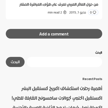
من حول العالم العربي تعرف على هؤلاء العباقرة الصغار
0
مايو 1, 2015
2 min read
Add a comment
البحث
لن يتم نشر عنوان بريدك الإلكتروني.
الحقول الإلزامية
البحث
مشار إليها بـ
*
*
Message
Recent Posts
أهمية رحلات استكشاف المريخ لمستقبل البشر
المستقبل الحتمي لجوالات سامسونج القابلة للطي!
الجميلة نويل خرمان: تدمج الأغنية العربية بالأجنبية