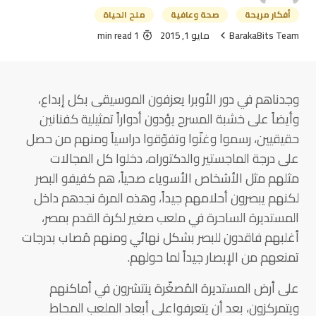
أفكار مريحة
صحة وعافية
ملح الحياة
BarakaBits Team
مايو 1, 2015
1 min read
وجدناهم في دور الأوبرا يعزفون الموسيقى بكل إبداع،
وأيضاً على خشبة المسرح يؤدون أدواراً تمثيلية كفنانين
حقيقيين، رسموا وغنّوا وتفوّقوا دراسياً ومنهم من حصل
على درجة الماجستير والدكتوراه، دخلوا كل المجالات
مثلهم مثل الأشخاص الأسوياء صحياً، هم كفيفو البصر
لكنهم يبصرون أحلامهم جيداً، وهذه المرة نجدهم داخل
المستديرة الساحرة في ملعب صغير لكرة القدم بمصر،
أغلبهم فاقدون للبصر بشكل نهائي ومنهم مُصاب بدرجات
تمنعهم من الإبصار جيداً لما حولهم.
على أرض المستديرة المُصغّرة ينتشرون في أماكنهم
ويتمركزون، بعد أن يتعرفواعلى أبعاد الملعب المحاط