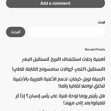
Add a comment
البحث
لن يتم نشر عنوان بريدك الإلكتروني.
الحقول الإلزامية
البحث
مشار إليها بـ
*
*
Message
Recent Posts
أهمية رحلات استكشاف المريخ لمستقبل البشر
المستقبل الحتمي لجوالات سامسونج القابلة للطي!
الجميلة نويل خرمان: تدمج الأغنية العربية بالأجنبية
لتخلق تواصلا ثقافيا رائعا!
هل رأيتم يوما لوحة فنية على رأس إنسان؟ إذاً لم
*
Name
تتعرفوا بعد إلى مهند!