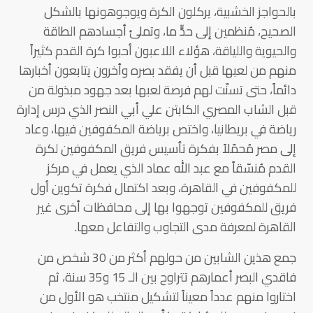
بالحواجز الخشبية، يركلون الكرة ويوجوهونها بالشكل
الصحيح، مُنظمين إلى حدٍّ ما، وتملئ أجسادهم الطاقة
والحيوية واللياقة، هؤلاء اللاعبون أحبوا كرة القدم كثيراً
منهم من لعبها قبل أن يفقد بصره وأخرون يتابعون أخبارها
دائماً، حتى تسنّت لهم فرصة لعبها بعد جهود مبذولة من
قبل الشاب المصري الكابتن علي أبي النصر الذي درس إدارة
رياضة في بريطانيا، واختص برياضة المكفوفين فيها، وعاد
إلى مصر مُحمّلاً بفكرة تأسيس فريق المكفوفين لكرة
القدم مُنسّقاً مع عبد الله عماد الذي يعمل في مركز
للمكفوفين في القاهرة، وبعد اكتمال فكرة تكوين أول
فريق للمكفوفين توجهوا بها إلى محافظات أخرى غير
القاهرة لمعرفة مدى التجاوب والتفاعل معها.
جمع هذين الشابين من حولهم أكثر من 30 شخص من
فاقدي البصر أعمارهم تتراوح بين الـ 15 و35 سنة، ثم
اختاروا منهم عدداً معيناً لتشكيل منتخب هو الأول من