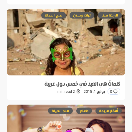
البركة فينا
تراث وحنين
ملح الحياة
كلماتٌ هي العيد في خمس دول عربية
0
يوليو 1, 2015
2 min read
أفكار مريحة
طعام
ملح الحياة