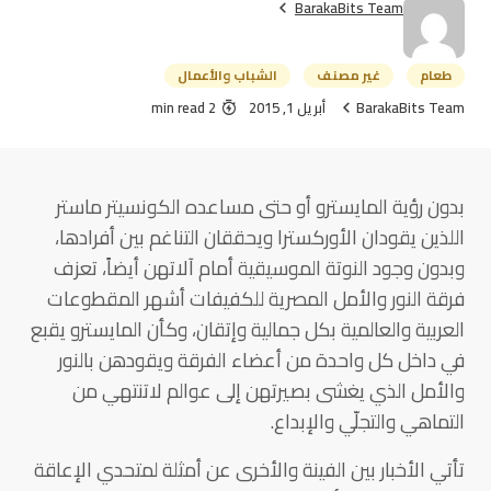
BarakaBits Team
طعام
غير مصنف
الشباب والأعمال
BarakaBits Team
أبريل 1, 2015
2 min read
بدون رؤية المايسترو أو حتى مساعده الكونسيتر ماستر
اللذين يقودان الأوركسترا ويحققان التناغم بين أفرادها،
وبدون وجود النوتة الموسيقية أمام آلاتهن أيضاً، تعزف
فرقة النور والأمل المصرية للكفيفات أشهر المقطوعات
العربية والعالمية بكل جمالية وإتقان، وكأن المايسترو يقبع
في داخل كل واحدة من أعضاء الفرقة ويقودهن بالنور
والأمل الذي يغشى بصيرتهن إلى عوالم لاتنتهي من
التماهي والتجلّي والإبداع.
تأتي الأخبار بين الفينة والأخرى عن أمثلة لمتحدي الإعاقة