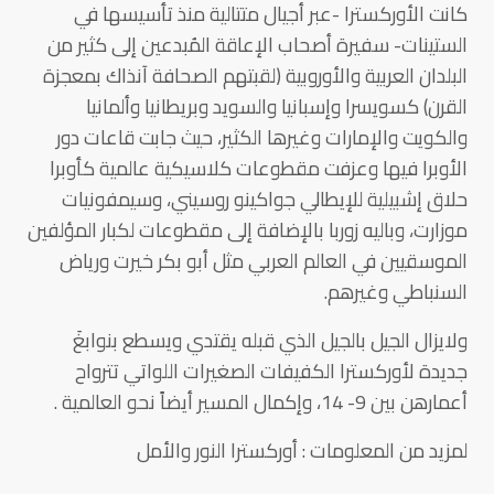
كانت الأوركسترا -عبر أجيال متتالية منذ تأسيسها في
الستينات- سفيرة أصحاب الإعاقة المُبدعين إلى كثير من
البلدان العربية والأوروبية (لقبتهم الصحافة آنذاك بمعجزة
القرن) كسويسرا وإسبانيا والسويد وبريطانيا وألمانيا
والكويت والإمارات وغيرها الكثير، حيث جابت قاعات دور
الأوبرا فيها وعزفت مقطوعات كلاسيكية عالمية كأوبرا
حلاق إشبيلية للإيطالي جواكينو روسيني، وسيمفونيات
موزارت، وباليه زوربا بالإضافة إلى مقطوعات لكبار المؤلفين
الموسقيين في العالم العربي مثل أبو بكر خيرت ورياض
السنباطي وغيرهم.
ولايزال الجيل بالجيل الذي قبله يقتدي ويسطع بنوابغَ
جديدة لأوركسترا الكفيفات الصغيرات اللواتي تترواح
أعمارهن بين 9- 14، وإكمال المسير أيضاً نحو العالمية .
لمزيد من المعلومات : أوركسترا النور والأمل