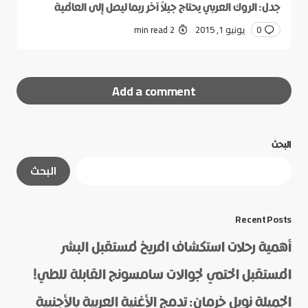
جدل: الروك العربي يحتاج جيلاً آخر ربما ليصل إلى العالمية
0
يونيو 1, 2015
2 min read
Add a comment
البحث
لن يتم نشر عنوان بريدك الإلكتروني.
الحقول الإلزامية
البحث
مشار إليها بـ
*
*
Message
Recent Posts
أهمية رحلات استكشاف المريخ لمستقبل البشر
المستقبل الحتمي لجوالات سامسونج القابلة للطي!
الجميلة نويل خرمان: تدمج الأغنية العربية بالأجنبية