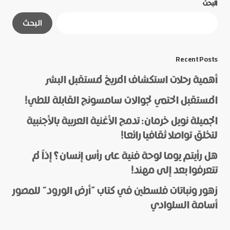
البحث
لن يتم نشر عنوان بريدك الإلكتروني.
الحقول الإلزامية
البحث
مشار إليها بـ
*
*
Message
Recent Posts
أهمية رحلات استكشاف المريخ لمستقبل البشر
المستقبل الحتمي لجوالات سامسونج القابلة للطي!
الجميلة نويل خرمان: تدمج الأغنية العربية بالأجنبية
لتخلق تواصلا ثقافيا رائعا!
هل رأيتم يوما لوحة فنية على رأس إنسان؟ إذاً لم
*
Name
تتعرفوا بعد إلى مهند!
زهور ونباتات فلسطين في كتاب “أرض الورود” للمصور
أسامة السلوادي
*
E-mail