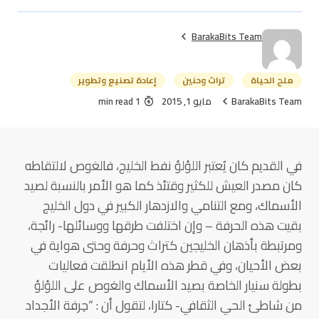
BarakaBits Team
ملح الحياة
تراث وحنين
إعادة تصنيع وتطوير
BarakaBits Team
مايو 1, 2015
1 min read
في القديم كان يُعتبر اللؤلؤ نفط الخليج، فالغوص لالتقاطه
كان مصدر العيش للكثير وقتئذ كما هو الأمر بالنسبة لصيد
الأسماك، ومع التنامي والازدهار الكبير في دول الخليج
بقيت هذه الحرفة – وإن اختلفت طرقها ووسائلها- رائجة،
ومرتبطة بأذهان الخليجين كتراث وحرفة وحتى هواية في
بعض الأحيان، وفي قطر هذه الأيام انطلقت فعاليات
بطولة سنيار الخاصة بصيد الأسماك والغوص على اللؤلؤ
من شاطئ الحي الثقافي- كتارا، لتقول أن : “حِرفة الأجداد