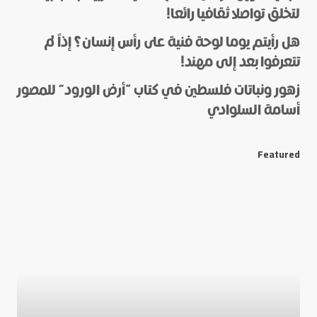
لتخلق تواصلا ثقافيا رائعا!
هل رأيتم يوما لوحة فنية على رأس إنسان؟ إذاً لم
*
Name
تتعرفوا بعد إلى مهند!
زهور ونباتات فلسطين في كتاب “أرض الورود” للمصور
أسامة السلوادي
*
E-mail
Featured
Save my name and e-mail in this browser for the next
time I comment.
Submit Comment