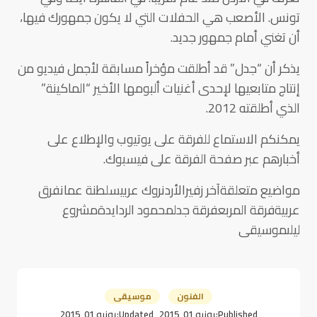
تونس. الأصعب هي الحفلات التي لا يكون جمهورك فيها،
أن تغني أمام جمهور جديد.
يذكر أن “جدل” قد أطلقت مؤخراً مسابقة لأجمل فيديو من
إنتاج متابعيها لإحدى أغنيات ألبومها الأخير “الماكينة”
الذي أطلقته 2012.
يمكنكم الاستماع للفرقة على يوتيوب والإطلاع على
أخبارهم عبر صفحة الفرقة على فيسبوك.
مواضيع متعلقةآخر زفيرالأردنروك عربيسلطنة عمانفرق
عربيةفرقة المربعفرقة جدلمحمود الردايدةمشروع
ليلىموسيقى
الفنون
موسيقى
Published:
يونيو 01, 2015
Updated:
يونيو 01, 2015