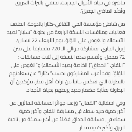
حاضرة في حياة الأجيال الجديدة، نحتفي بالتراث العريق
ونُخلّد الماضي الجميل”.
من شاطئ مؤسسة الحي الثقافي-كتارا بالدوحة، انطلقت
فعاليات ومنافسات النسخة الرابعة من بطولة “سنيار” لصيد
الأسماك والغوص على اللؤلؤ، يوم الأربعاء 22 نيسان/
إبريل الجاري بمشاركة حوالي الـ 720 متسابقاً على متن
72 محمل، وتُقسم هذه النسخة إلى ثلاث مسابقات :
“اللفاح، “الحداق”( الخاصة بصيد الأسماك) و“الغوص على
اللؤلؤ”. وقد أعرب المشاركون بحسب” كتارا” عن سعادتهم
بالبطولة التي تعكس جانباً من تراث أهل قطر، مؤكدين أن
البطولة بمثابة مضمار جديد يربطهم بحياة الأجداد.
وفي احتفالية “القفال” وُزعت جوائز المسابقة للفائزين عن
أكبر كمية صيد سمك في مسابقة اللفاح، وأكبر كمية
سمك في مسابقة الحداق فضلاً عن أكبر سمكة من ناحية
الوزن، وأكبر كمية محار.