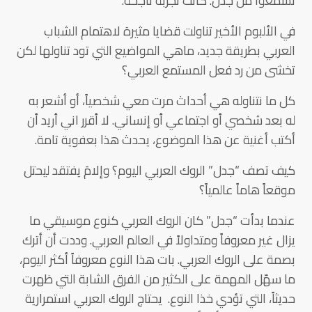
تسمعوا من جدل. كانت تجربة ناجحة.
في الألبوم الأخير تناولت قضايا مثيرة لاهتمام الشباب
العربي بطريقة جديد، ماهي المواضيع التي تود تناولها لكن
تخشى من رد فعل المستمع العربي؟
كل ما نتناوله هي أحداث مرت معي شخصياً، أو أشعر به
له بعد شخصي أو اجتماعي أو إنساني. لا أقرر اني أريد أن
أكتب أغنية عن هذا الموضوع، يحدث هذا بعفوية تامة.
كيف تصف “جدل” الروك العربي اليوم؟ وإلامَ يفتقد ليحتل
موقعاً هاماً عالمياً؟
عندما بدأت “جدل” كان الروك العربي كنوع موسيقي ما
يزال غير معروفاً ومتداولاً في العالم العربي. وددت أن أترك
بصمة على الروك العربي. بات هذا النوع معروفاً أكثر اليوم،
ما سهّل المهمة على الكثير من الفرق الشابة التي ظهرت
حديثاً، التي تؤدي خذا النوع. يحتاج الروك العربي استمرارية