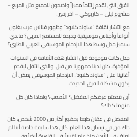
الفرق التي تقدم إنتاجاً مميزاً واضحون للجميع مثل المربع –
مشروع ليلى – كاريوكي – آخر زفير .
مع انتشار ثقافة “ساوند كلاود” وظهور فنانين عرب يغنون
أنواعاً وأجناس موسيقية جديدة للمستمع العربي؟ مالذي
سيميز جدل وسط هذا الازدحام الموسيقي العربي الطارئ؟
جدل كانت موجودة قبل انتشار هذه الثقافة في السنوات
المؤخرة، كان لدينا جمهورنا من قبل، والذي انتقل ليقدم
أغانينا على “ساوند كلاود”. الازدحام الموسيقي يمكن أن
يكون مشكلة للفرق الجديدة.
أين قدمتم عرضكم المفضل؟ الأصعب؟ ولماذا كان كل
منهما كذلك؟
المفضل في عمّان طبعا بحضور أكثر من 2000 شخص، كان
ذلك من في نيسان هذا العام. كان هذا سابقة خاصة أننا لم
نعزف في الأردن منذ عام تقريباً. في القاهرة أيضاً وفي