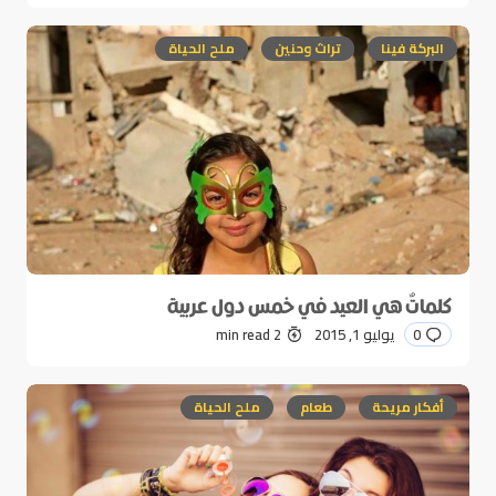
البركة فينا
تراث وحنين
ملح الحياة
كلماتٌ هي العيد في خمس دول عربية
0
يوليو 1, 2015
2 min read
أفكار مريحة
طعام
ملح الحياة