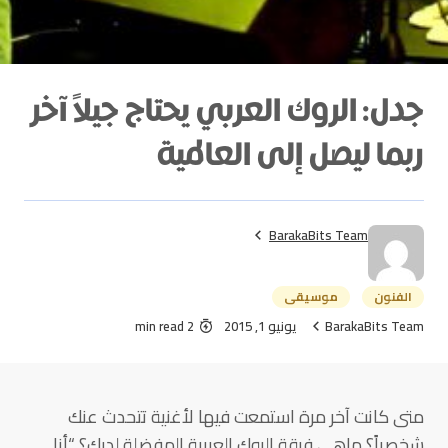
جدل: الروك العربي يحتاج جيلاً آخر
ربما ليصل إلى العالمية
BarakaBits Team
الفنون
موسيقى
BarakaBits Team
يونيو 1, 2015
2 min read
متى كانت آخر مرة استمعت فيها لأغنية تتحدث عنك
شخصياً؟ ماهي فرقة الروك العربية المفضلة لديك؟ “أنا