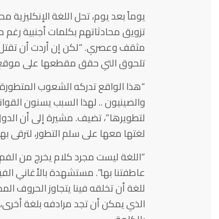
يوماً بعد يوم، تحل اللغة الإنكليزية م
تزويق محادثاتهم بكلمات أجنبية رغم مع
مثقف وعصري. “لكن إن أردت أن تقتل 
تلحوق التي حقق مقطعها على موقع TED أكثر من مليون مشاهد
“هذا الواقع تدركه الشعوب المتطورة. ي
والصينيون .. لهذا السبب يسنون القوان
لتطويرها”، تضيف. مشيرة إلى أن الدول
لغتها معها على سلم التطور، لترقى بها،
“اللغة ليست مجرد كلام يخرج من الفم، 
عاطفتنا بها”. مستشهدة بالأغاني الفير
للغة أن تخلقه فينا يتجاوز الحروف ال
الذي يمكن أن تجد مرادفه بلغة أخرى،