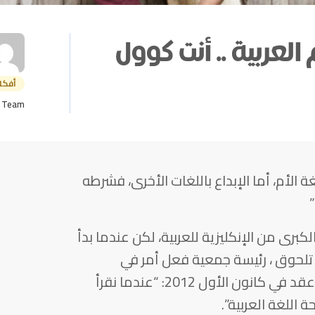
العربية .. أنت كوول
أفكا
s Team
ة الأم، أما الإبداع باللغات الأخرى، فشرطه
لكبرى من الإنكليزية للعربية، لكن عندما بدأ
ن تلحوق ، رئيسة جمعية فعل أمر في
محاضرة قصيرة عبر TedxBeirut الذي عقد في كانون الأول 2012: “عندما نقرأ
ة اللغة العربية”.