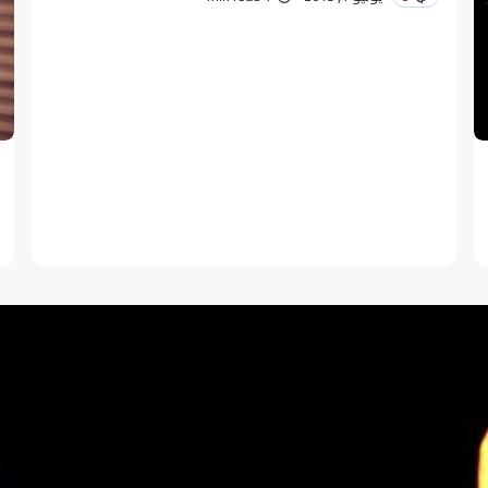
*
E-mail
Sav