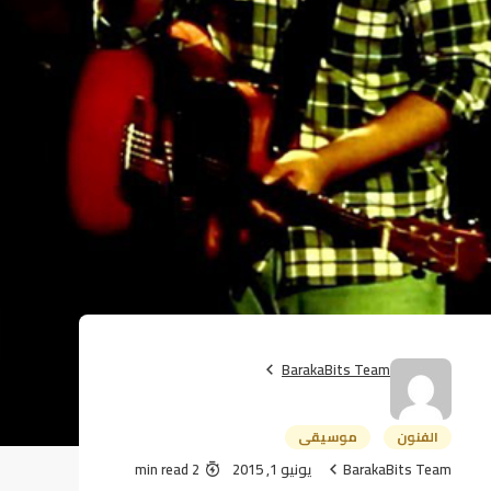
BarakaBits Team
الفنون
موسيقى
BarakaBits Team
يونيو 1, 2015
2 min read