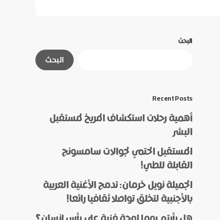
البحث
البحث
Recent Posts
أهمية رحلات استكشاف المريخ لمستقبل
البشر
المستقبل الحتمي لجوالات سامسونج
القابلة للطي!
الجميلة نويل خرمان: تدمج الأغنية العربية
بالأجنبية لتخلق تواصلا ثقافيا رائعا!
هل رأيتم يوما لوحة فنية على رأس إنسان؟