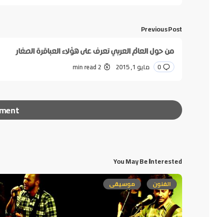
Previous Post
من حول العالم العربي تعرف على هؤلاء العباقرة الصغار
0
مايو 1, 2015
2 min read
mment
You May Be Interested
لن يتم نشر عنوان بريدك الإلكتروني.
الحقول الإلزامية مشا
الفنون
موسيقى
*
Message