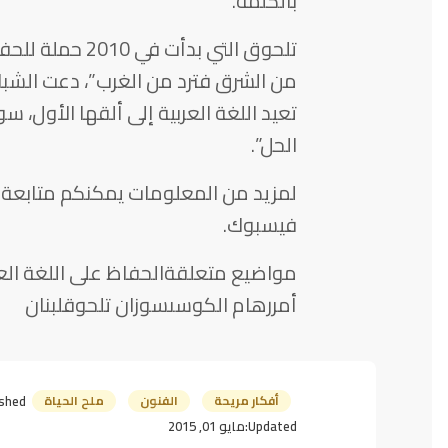
بالكلمة.
تلحوق التي بدأت
من الشرق فترد من الغرب”، دعت الشباب 
تعيد اللغة العربية إلى ألقها الأول، سو
الحل”.
لمزيد من المعلومات يمكنكم متابعة 
فيسبوك.
مواضيع متعلقةالحفاظ على اللغة العر
أمررهام الكوسىسوزان تلحوقلبنان
أفكار مريحة
الفنون
ملح الحياة
shed:
Updated:
مايو 01, 2015