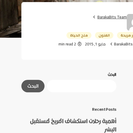
BarakaBits Team
ر مريحة
الفنون
ملح الحياة
BarakaBit
مايو 1, 2015
2 min read
البحث
البحث
Recent Posts
أهمية رحلات استكشاف المريخ لمستقبل
البشر