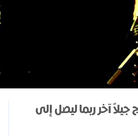
جيلاً آخر ربما ليصل إلى