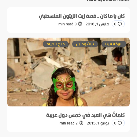
كان يا ما كان .. قصة زيت الزيتون الفلسطيني
0
مارس 1, 2016
3 min read
البركة فينا
تراث وحنين
ملح الحياة
كلماتٌ هي العيد في خمس دول عربية
0
يوليو 1, 2015
2 min read