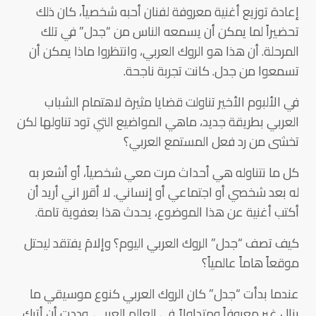
إعادة توزيع أغنية معروفة لفنان أحبه شخصياً، كان ذلك
تحضيراً لما يمكن أن يسمعه الناس من “جدل” في تلك
المرحلة. أن هذا هو الروك العربي، وانتظروا ماذا يمكن أن
تسمعوا من جدل. كانت تجربة ناجحة.
في الألبوم الأخير تناولت قضايا مثيرة لاهتمام الشباب
العربي بطريقة جديد، ماهي المواضيع التي تود تناولها لكن
تخشى من رد فعل المستمع العربي؟
كل ما نتناوله هي أحداث مرت معي شخصياً، أو أشعر به
له بعد شخصي أو اجتماعي أو إنساني. لا أقرر اني أريد أن
أكتب أغنية عن هذا الموضوع، يحدث هذا بعفوية تامة.
كيف تصف “جدل” الروك العربي اليوم؟ وإلامَ يفتقد ليحتل
موقعاً هاماً عالمياً؟
عندما بدأت “جدل” كان الروك العربي كنوع موسيقي ما
يزال غير معروفاً ومتداولاً في العالم العربي. وددت أن أترك