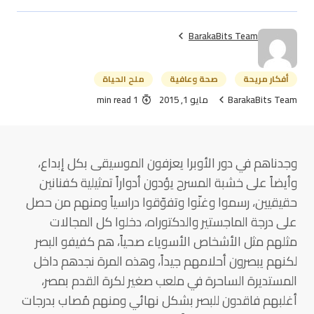
BarakaBits Team
أفكار مريحة
صحة وعافية
ملح الحياة
BarakaBits Team
مايو 1, 2015
1 min read
وجدناهم في دور الأوبرا يعزفون الموسيقى بكل إبداع،
وأيضاً على خشبة المسرح يؤدون أدواراً تمثيلية كفنانين
حقيقيين، رسموا وغنّوا وتفوّقوا دراسياً ومنهم من حصل
على درجة الماجستير والدكتوراه، دخلوا كل المجالات
مثلهم مثل الأشخاص الأسوياء صحياً، هم كفيفو البصر
لكنهم يبصرون أحلامهم جيداً، وهذه المرة نجدهم داخل
المستديرة الساحرة في ملعب صغير لكرة القدم بمصر،
أغلبهم فاقدون للبصر بشكل نهائي ومنهم مُصاب بدرجات