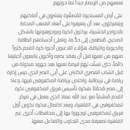
تمنعهم من الإبصار جيداً لما حولهم.
على أرض المستديرة المُصغّرة ينتشرون في أماكنهم
ويتمركزون، بعد أن يتعرفواعلى أبعاد الملعب المحاط
بالحواجز الخشبية، يركلون الكرة ويوجوهونها بالشكل
الصحيح، مُنظمين إلى حدٍّ ما، وتملئ أجسادهم الطاقة
والحيوية واللياقة، هؤلاء اللاعبون أحبوا كرة القدم كثيراً
منهم من لعبها قبل أن يفقد بصره وأخرون يتابعون أخبارها
دائماً، حتى تسنّت لهم فرصة لعبها بعد جهود مبذولة من
قبل الشاب المصري الكابتن علي أبي النصر الذي درس إدارة
رياضة في بريطانيا، واختص برياضة المكفوفين فيها، وعاد
إلى مصر مُحمّلاً بفكرة تأسيس فريق المكفوفين لكرة
القدم مُنسّقاً مع عبد الله عماد الذي يعمل في مركز
للمكفوفين في القاهرة، وبعد اكتمال فكرة تكوين أول
فريق للمكفوفين توجهوا بها إلى محافظات أخرى غير
القاهرة لمعرفة مدى التجاوب والتفاعل معها.