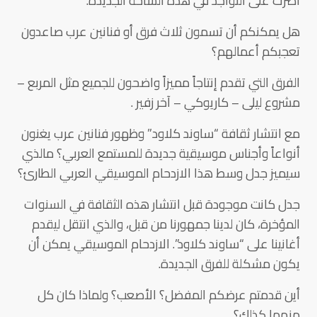
أصرت على التواجد في هذه الساحة الجديدة.
هل يمكنكم أن تسمون ثلاث فرق أو فنانين عرب صاعدون
تعجبكم أعمالهم؟
الفرق التي تقدم إنتاجاً مميزاً واضحون للجميع مثل المربع –
مشروع ليلى – كاريوكي – آخر زفير .
مع انتشار ثقافة “ساوند كلاود” وظهور فنانين عرب يغنون
أنواعاً وأجناس موسيقية جديدة للمستمع العربي؟ مالذي
سيميز جدل وسط هذا الازدحام الموسيقي العربي الطارئ؟
جدل كانت موجودة قبل انتشار هذه الثقافة في السنوات
المؤخرة، كان لدينا جمهورنا من قبل، والذي انتقل ليقدم
أغانينا على “ساوند كلاود”. الازدحام الموسيقي يمكن أن
يكون مشكلة للفرق الجديدة.
أين قدمتم عرضكم المفضل؟ الأصعب؟ ولماذا كان كل
منهما كذلك؟