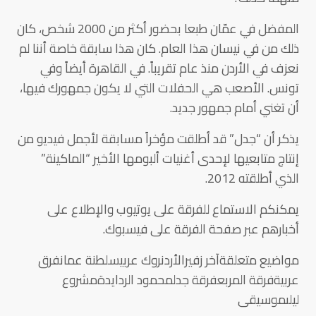
المفضل في عمّان طبعا بحضور أكثر من 2000 شخص، كان
ذلك من في نيسان هذا العام. كان هذا سابقة خاصة أننا لم
نعزف في الأردن منذ عام تقريباً. في القاهرة أيضاً وفي
تونس. الأصعب هي الحفلات التي لا يكون جمهورك فيها،
أن تغني أمام جمهور جديد.
يذكر أن “جدل” قد أطلقت مؤخراً مسابقة لأجمل فيديو من
إنتاج متابعيها لإحدى أغنيات ألبومها الأخير “الماكينة”
الذي أطلقته 2012.
يمكنكم الاستماع للفرقة على يوتيوب والإطلاع على
أخبارهم عبر صفحة الفرقة على فيسبوك.
مواضيع متعلقةآخر زفيرالأردنروك عربيسلطنة عمانفرق
عربيةفرقة المربعفرقة جدلمحمود الردايدةمشروع
ليلىموسيقى