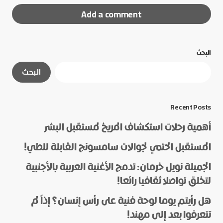
Add a comment
البحث
لن يتم نشر عنوان بريدك الإلكتروني.
الحقول الإلزامية
البحث
مشار إليها بـ
*
*
Message
Recent Posts
أهمية رحلات استكشاف المريخ لمستقبل البشر
المستقبل الحتمي لجوالات سامسونج القابلة للطي!
الجميلة نويل خرمان: تدمج الأغنية العربية بالأجنبية
لتخلق تواصلا ثقافيا رائعا!
هل رأيتم يوما لوحة فنية على رأس إنسان؟ إذاً لم
*
Name
تتعرفوا بعد إلى مهند!