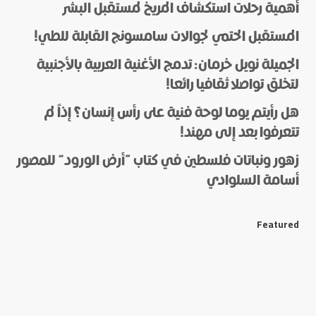
أهمية رحلات استكشاف المريخ لمستقبل البشر
المستقبل الحتمي لجوالات سامسونج القابلة للطي!
الجميلة نويل خرمان: تدمج الأغنية العربية بالأجنبية
لتخلق تواصلا ثقافيا رائعا!
هل رأيتم يوما لوحة فنية على رأس إنسان؟ إذاً لم
*
Name
تتعرفوا بعد إلى مهند!
زهور ونباتات فلسطين في كتاب “أرض الورود” للمصور
أسامة السلوادي
*
E-mail
Featured
Save my name and e-mail in this browser for the next
time I comment.
Submit Comment