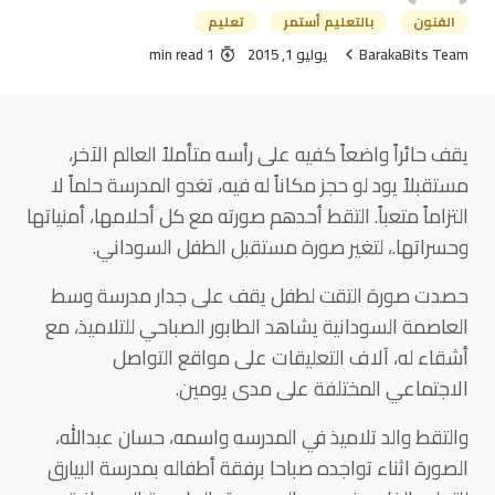
الفنون
بالتعليم أستمر
تعليم
BarakaBits Team
يوليو 1, 2015
1 min read
يقف حائراً واضعاً كفيه على رأسه متأملاً العالم الآخر،
مستقبلاً يود لو حجز مكاناً له فيه، تغدو المدرسة حلماً لا
التزاماً متعباً. التقط أحدهم صورته مع كل أحلامها، أمنياتها
وحسراتها.، لتغير صورة مستقبل الطفل السوداني.
حصدت صورة التقت لطفل يقف على جدار مدرسة وسط
العاصمة السودانية يشاهد الطابور الصباحي للتلاميذ، مع
أشقاء له، آلاف التعليقات على مواقع التواصل
الاجتماعي المختلفة على مدى يومين.
والتقط والد تلاميذ في المدرسه واسمه، حسان عبدالله،
الصورة اثناء تواجده صباحا برفقة أطفاله بمدرسة البيارق