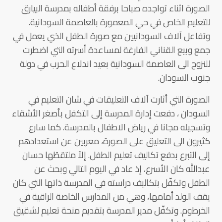
الصورة اثناء تواجده صباحا برفقة أطفاله بمدرسة البيارق
للتعليم الخاص في حي المعمورة بالعاصمة السودانية.
وتفاعل آلاف السودانيين مع صورة الطفل الذي يعمل في
جمع وبيع القناني الفارغة لمساعدة أسرته التي اضطرت
للنزوح الى العاصمة السودانية بعيد اندلاع الحرب في دولة
جنوب السودان.
الصورة التي أثارت آلاف التعليقات في شان التعليم في
السودان ، دفعت إدارة المدرسة إلى التكفل بأصغر الأشقاء
وتسجيله مجانا في رياض الاطفال بالمدرسة. كما سارع
كثيرون الى التعليق على الصورة، معربين عن استعدادهم
إلى التبرع بدفع تكاليف تعليم الطفل. إلاّ ملتقطَها حسان
عبدالله كان الأسرع، إذ عاد في اليوم التالي وبحث عن
الطفل وتكفّل بتكاليف دراسته في المدرسة ذاتها التي كان
يقف الولد أمامها، وهي من المدارس الخاصة الراقية في
الخرطوم. وتكفّل مدير المدرسة بتقديم منحة تعليم لشقيق