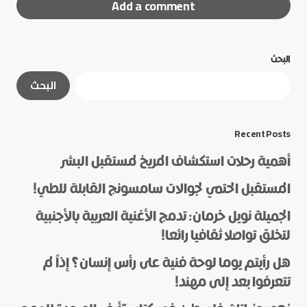
Add a comment
البحث
لن يتم نشر عنوان بريدك الإلكتروني.
الحقول الإلزامية
البحث
مشار إليها بـ
*
*
Message
Recent Posts
أهمية رحلات استكشاف المريخ لمستقبل البشر
المستقبل الحتمي لجوالات سامسونج القابلة للطي!
الجميلة نويل خرمان: تدمج الأغنية العربية بالأجنبية
لتخلق تواصلا ثقافيا رائعا!
هل رأيتم يوما لوحة فنية على رأس إنسان؟ إذاً لم
*
Name
تتعرفوا بعد إلى مهند!