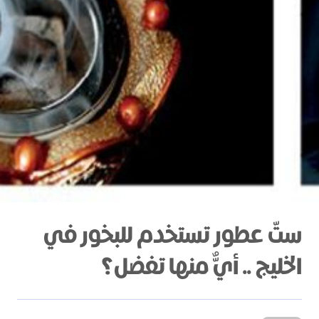
ستّ عطور تستخدم للبخور في
الخليج .. أيٌّ منها تفضل؟