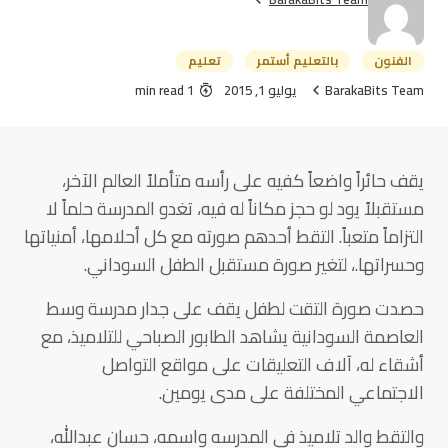
الفنون
بالتعليم أستمر
تعليم
BarakaBits Team
يوليو 1, 2015
1 min read
يقف حائراً واضعاً كفيه على رأسه متأملاً العالم الآخر،
مستقبلاً يود لو حجز مكاناً له فيه، تغدو المدرسة حلماً لا
التزاماً متعباً. التقط أحدهم صورته مع كل أحلامها، أمنياتها
وحسراتها.، لتغير صورة مستقبل الطفل السوداني.
حصدت صورة التقت لطفل يقف على جدار مدرسة وسط
العاصمة السودانية يشاهد الطابور الصباحي للتلاميذ، مع
أشقاء له، آلاف التعليقات على مواقع التواصل
الاجتماعي المختلفة على مدى يومين.
والتقط والد تلاميذ في المدرسه واسمه، حسان عبدالله،