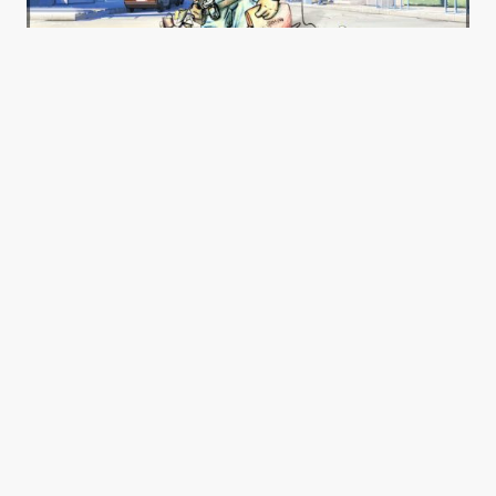
20 دليل تعرف انك طالب معماري
0
أكتوبر 1, 2015
1 min read
Good news from the Middle East. Delivering trustworthy,
uplifting stories that inform, inspire, and connect.
Categories
About