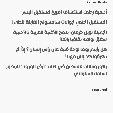
Recent Posts
أهمية رحلات استكشاف المريخ لمستقبل البشر
المستقبل الحتمي لجوالات سامسونج القابلة للطي!
الجميلة نويل خرمان: تدمج الأغنية العربية بالأجنبية
لتخلق تواصلا ثقافيا رائعا!
هل رأيتم يوما لوحة فنية على رأس إنسان؟ إذاً لم
*
Name
تتعرفوا بعد إلى مهند!
زهور ونباتات فلسطين في كتاب “أرض الورود” للمصور
أسامة السلوادي
*
E-mail
Featured
Save my name and e-mail in this browser for the next
time I comment.