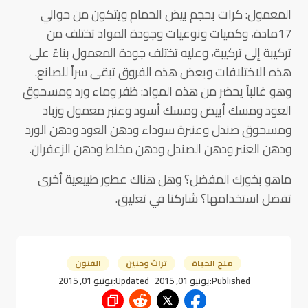
المعمول: كرات بحجم بيض الحمام ويتكون من حوالي
17مادة، وكميات ونوعيات وجودة المواد تختلف من
تركيبة إلى تركيبة، وعليه تختلف جودة المعمول بناءً على
هذه الاختلافات وبعض هذه الفروق تبقى سراً للصانع.
وهو غالباً يحضر من هذه المواد: ظفر وماء ورد ومسحوق
العود ومسك أبيض ومسك أسود وعنبر معمول وزباد
ومسحوق صندل وعنبرة سوداء ودهن العود ودهن الورد
ودهن العنبر ودهن الصندل ودهن مخلط ودهن الزعفران.
ماهو بخورك المفضل؟ وهل هناك عطور طبيعية أخرى
تفضل استخدامها؟ شاركنا في تعليق.
ملح الحياة
تراث وحنين
الفنون
Published:
يونيو 01, 2015
Updated:
يونيو 01, 2015