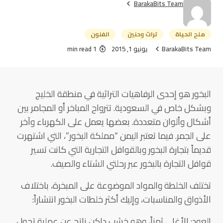
BarakaBits Team
ملح الحياة
تراث وحنين
الفنون
BarakaBits Team
يونيو 1, 2015
1 min read
البخور هو إحدى الرفاهيات التراثية في منطقة الخليج
وبشكل خاص في السعودية. تترواح المباخر أو المجامر بين
أشكال وألوان متعددة. بعضها يعمل على الكهرباء وآخر
على الجمر. فيما تعتبر اليمن “مملكة البخور”، التي اشتهرت
قديماً بتجارة البخور وبالقوافل التجارية التي كانت تسير
قوافل التجارة بالبخور عبر رحلتي الشتاء والصيف.
تختلف الخلطة والمواد الموضوعة على المبخرة، باختلاف
الأذواق والمناسبات، وإليك أكثر خلطات البخور انتشاراً:
العود: الأغلى ثمناً، وهو خشب داكن ناتج عن عملية تحول