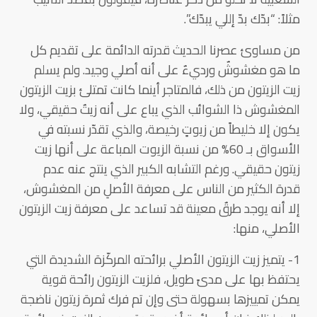
مثلاً: “بدّك بدّ إللي يبدّك”.
من مساوئ عصرنا الحديث قدرته الدائمة على تقديم كل
ما هو مغشوشٌ ورديءٌ على أنه أصلي وجيد. ولم يسلم
زيت الزيتون من ذلك، فالمتاجر أينما كانت تمتلئ بزيت الزيتون
المغشوش ذا الشوائب الذي يباع على أنه زيتٌ حقيقي، ولا
يكون إلا خليطاً من زيوتٍ رخيصة، والذي تقدّر نسبته في
الأسواق بـ 60% من نسبة الزيوت المباعة على أنها زيت
زيتون حقيقي. ورغم التشابه الكبير الذي ينتج عنه عدم
قدرة الكثير من الناس على معرفة الأصلِ من المغشوش،
إلا أنه يوجد طرقٌ معينة قد تساعد على معرفة زيت الزيتون
الأصلي، منها:
1- يتميز زيت الزيتون الأصلي برائحته المركّزة الشديدة التي
يحتفظ بها على مدىً طويل، فلزيت الزيتون رائحة قوية
يمكن تمييزها بسهولة حتى وإن تم فرك ثمرة زيتون ناضجة