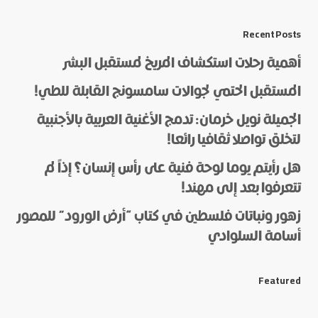
*
Message
Recent Posts
أهمية رحلات استكشاف المريخ لمستقبل البشر
المستقبل الحتمي لجوالات سامسونج القابلة للطي!
الجميلة نويل خرمان: تدمج الأغنية العربية بالأجنبية
لتخلق تواصلا ثقافيا رائعا!
هل رأيتم يوما لوحة فنية على رأس إنسان؟ إذاً لم
*
Name
تتعرفوا بعد إلى مهند!
زهور ونباتات فلسطين في كتاب “أرض الورود” للمصور
أسامة السلوادي
*
E-mail
Featured
Save my name and e-mail in this browser for the next
time I comment.