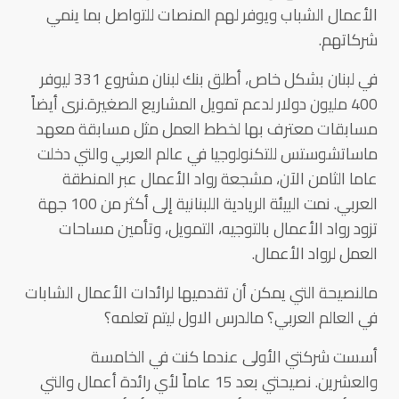
الأعمال الشباب ويوفر لهم المنصات للتواصل بما ينمي
شركاتهم.
في لبنان بشكل خاص، أطلق بنك لبنان مشروع 331 ليوفر
400 مليون دولار لدعم تمويل المشاريع الصغيرة.نرى أيضاً
مسابقات معترف بها لخطط العمل مثل مسابقة معهد
ماساتشوستس للتكنولوجيا في عالم العربي والتي دخلت
عاما الثامن الآن، مشجعة رواد الأعمال عبر المنطقة
العربي. نمت البيئة الريادية اللبنانية إلى أكثر من 100 جهة
تزود رواد الأعمال بالتوجيه، التمويل، وتأمين مساحات
العمل لرواد الأعمال.
مالنصيحة التي يمكن أن تقدميها لرائدات الأعمال الشابات
في العالم العربي؟ مالدرس الاول ليتم تعلمه؟
أسست شركتي الأولى عندما كنت في الخامسة
والعشرين. نصيحتي بعد 15 عاماً لأي رائدة أعمال والتي