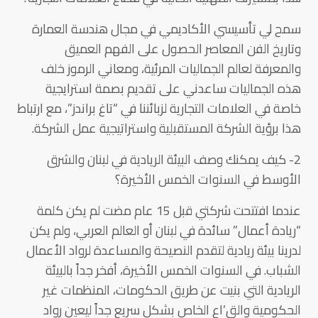
سمح لي تأسيسي الأكاديمي في مجال هندسة العمارة
وتاريخ الفن المعاصر الحصول على الفهم العميق
والمعرفة لعالم الجماليات المرئية، ومعاني الرموز خلف
هذه الجماليات ساعدني على تقديم بصمة استرايجية
خاصة في العلامات التجارية لزبائننا في “تاغ براندز”، مع ارتباط
هذا برؤية الشركة المستقبلية واستراتيجية عمل الشركة.
2- كيف يمكنك وصف البيئة الريادية في لبنان والشرق
الأوسط في السنوات الخمس الأخيرة؟
عندما افتتحت شركتي قبل 15 عام مضت لم يكن كلمة
“ريادة أعمال” سائدة في لبنان أو العالم العربي، ولم يكن
لدرينا بيئة ريادية لتقدم النصيحة والمساعدة لرواد الأعمال
الشباب. في السنوات الخمس الأخيرة، أفخر جداً بالبيئة
الريادية التي بنيت عن طريق الحكومات، المنظمات غير
الحكومية والق’اع الخاص بشكل سريع جداً ليعين رواد