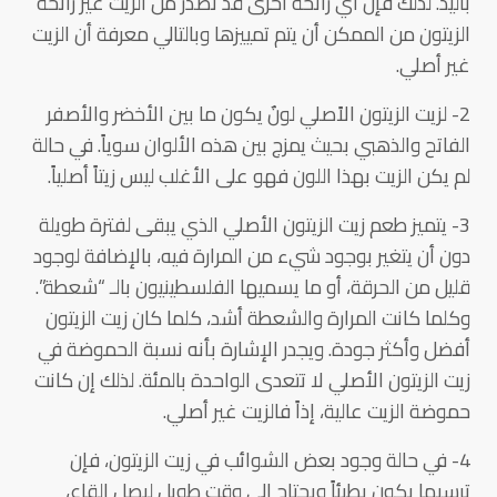
باليد. لذلك فإن أي رائحة أخرى قد تصدر من الزيت غير رائحة
الزيتون من الممكن أن يتم تمييزها وبالتالي معرفة أن الزيت
غير أصلي.
2- لزيت الزيتون الاًصلي لونٌ يكون ما بين الأخضر والأصفر
الفاتح والذهبي بحيث يمزج بين هذه الألوان سوياً. في حالة
لم يكن الزيت بهذا اللون فهو على الأغلب ليس زيتاً أصلياً.
3- يتميز طعم زيت الزيتون الأصلي الذي يبقى لفترة طويلة
دون أن يتغير بوجود شيء من المرارة فيه، بالإضافة لوجود
قليل من الحرقة، أو ما يسميها الفلسطينيون بالـ “شعطة”.
وكلما كانت المرارة والشعطة أشد، كلما كان زيت الزيتون
أفضل وأكثر جودة. ويجدر الإشارة بأنه نسبة الحموضة في
زيت الزيتون الأصلي لا تتعدى الواحدة بالمئة. لذلك إن كانت
حموضة الزيت عالية، إذاً فالزيت غير أصلي.
4- في حالة وجود بعض الشوائب في زيت الزيتون، فإن
ترسبها يكون بطيئاً ويحتاج إلى وقتٍ طويلٍ ليصل القاع،