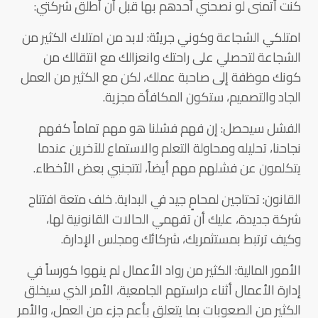
كنت أتمنى لو نصحني أحدهم بها قبل أن أطلق شركتي:
امتلكي الشجاعة وكوني جريئة: لابد من امتلاك الكثير من
الشجاعة لتحصلي على راحتك وانعزالك مع انتقالك من
كونك موظفة إلى صاحبة عملك، لكن مع الكثير من العمل
الجاد والتصميم، ستكون المكافأة مجزية.
الفشل سيحصل: إن فهم فشلنا هو مهم تماماً كفهم
نجاحنا، تحليله ومحاولة التعلم والاستماع للآخرين عندما
يتكلمون عن فشلهم مهم أيضاً، لتتجنبي بعض الأخطاء.
القانون: تحتاجين لمحامٍ جيد في البداية. خلف متعة افتتاح
شركة جديدة، عليك أن تفهمي الحالات القانونية لها،
وكيف ترتبط بمستثمريك، شركائك ومجلس الإدارة.
الأمور المالية: الكثير من رواد الأعمال لم ينهوا كورساً في
إدارة الأعمال أثناء دراستهم الجامعية، الأمر الذي سيخلق
الكثير من الصعوبات بما يتعلق بأعم جزء من العمل، والأمر