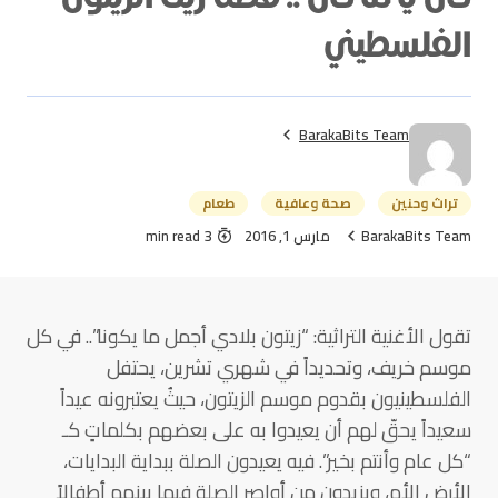
الفلسطيني
BarakaBits Team
تراث وحنين
صحة وعافية
طعام
BarakaBits Team
مارس 1, 2016
3 min read
تقول الأغنية التراثية: “زيتون بلادي أجمل ما يكونا”.. في كل
موسم خريف، وتحديداً في شهري تشرين، يحتفل
الفلسطينيون بقدوم موسم الزيتون، حيثُ يعتبرونه عيداً
سعيداً يحقّ لهم أن يعيدوا به على بعضهم بكلماتٍ كـ
“كل عام وأنتم بخير”. فيه يعيدون الصلة ببداية البدايات،
الأرض الأم، ويزيدون من أواصر الصلة فيما بينهم أطفالاً