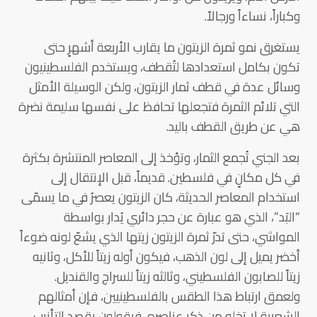
وكباراً، نساءاً ورجالاً.
يستغرق نمو ثمرة الزيتون ما يقارب الأربعة أشهرٍ حتى
تكون بكامل استعدادها لتُقطف، ويستخدم الفلسطينيون
وسائل عدة في قطف ثمار الزيتون، ولكن الوسيلة الأمثل
التي تلائم الثمرة فتجعلها تحافظ على نفسها سليمة نضرة
هي عن طريق القطف باليد.
بعد الجني تُجمع الثمار، وتؤخذ إلى المعاصر المنتشرة بكثرة
في كل مكانٍ في فلسطين. قديماً، قبل الإنتقال إلى
استخدام المعاصر الحديثة، كان الزيتون يعصرُ في ما يسمّى
“البَد”، الذي هو عبارة عن حجر دائري يُدار بواسطة
المواشي، حتى تدرّ ثمرة الزيتون زيتها الذي يشعّ لونه ضوءاً
أخضر يميل إلى لون الذهب، فيكون أوله زيتاً للأكل، وثانيه
زيتاً للصابون الفلسطيني، وثالثه زيتاً للسراج والقنديل.
ولعمق ارتباط هذا الطقس بالفلسطينيين، فإن أمثالهم
الشعبية لا تخلو من ذكر عناصره، فيقولون بقصد التأنيب