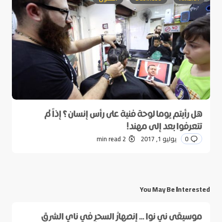
هل رأيتم يوما لوحة فنية على رأس إنسان؟ إذاً لم
تتعرفوا بعد إلى مهند!
0
يوليو 1, 2017
2 min read
You May Be Interested
موسيقى ني نوا … إنصهارُ السحرِ في ناي الشرق