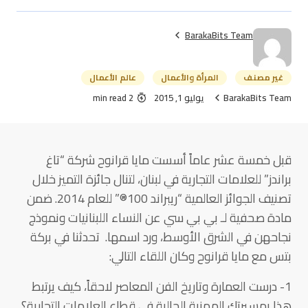
BarakaBits Team
غير مصنف
المرأة والأعمال
عالم الأعمال
BarakaBits Team
يوليو 1, 2015
2 min read
قبل خمسة عشر عاماً أسست مايا قرانوح شركة “تاغ
براندز” للعلامات التجارية في لبنان، لتنال جائزة التميز خلال
تصنيف الجوائز العالمية “ريبراند 100®” للعام 2014. ضمن
مادة صحفية لـ بي بي سي عن النساء اللبنانيات ونموذج
نجاحهن في الشرق الأوسط، ورد اسمها. تحدثنا في بركة
بتس مع مايا قرانوح وكان اللقاء التالي:
1- درست العمارة وتاريخ الفن المعاصر لاحقاً، كيف يرتبط
هذا بمسيرتك المهنية الحالية في قطاع العلامات التجارية؟