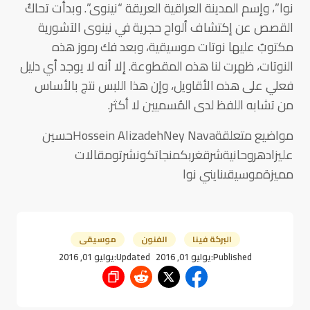
نوا”، وإسم المدينة العراقية العريقة “نينوى”. وبدأت تحاكُ
القصص عن إكتشاف ألواح حجرية في نينوى الآشورية
مكتوبٌ عليها نوتات موسيقية، وبعد فك رموز هذه
النوتات، ظهرت لنا هذه المقطوعة. إلا أنه لا يوجد أي دليل
فعلي على هذه الأقاويل، وإن هذا اللبس نتج بالأساس
من تشابه اللفظ لدى المُسميين لا أكثر.
مواضيع متعلقةHossein AlizadehNey Navaحسين
عليزادهروحانيةشرقغربكمنجاتكونشرتومقالات
مميزةموسيقىنايني نوا
البركة فينا
الفنون
موسيقى
Published:
يوليو 01, 2016
Updated:
يوليو 01, 2016