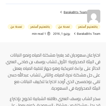
BarakaBits Team
بالتعليم أستمر
لمحة عن
بالتعليم أستمر
لمحة عن
BarakaBits Team
يونيو 1, 2016
1 min read
اختراعان سعوديان قد يغيرا مشكلة المياه ونمو النباتات
في البيئة الصحراوية؛ الأول للشاب يوسف بن ضاحي العنزي
الحائز على براءة امريكية وهو جهاز لتنقية المياه يعمل
على حل مشكلة ندرة المياه، والثاني للشاب عبدالله حسن
تقي بوخمسين الذي أوجد اختراعا لتكييف النباتات مع
البيئة الصحراوية في السعودية.
سخر الشاب يوسف العنزي طاقته الشبابية للخروج بإختراع
قد يحل مشكلة من مشاكل السعودية، كونه يعمل على