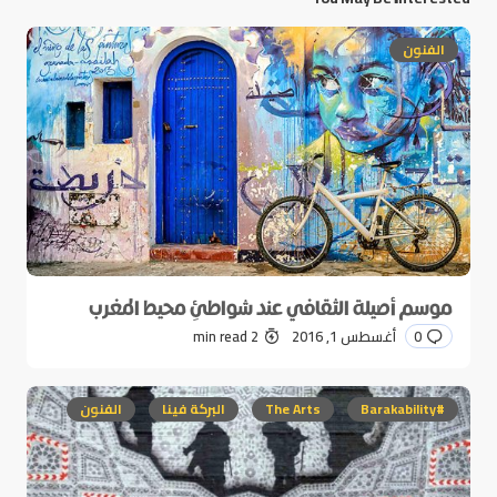
الفنون
موسم أصيلة الثقافي عند شواطئِ محيط المغرب
0
أغسطس 1, 2016
2 min read
#Barakability
The Arts
البركة فينا
الفنون