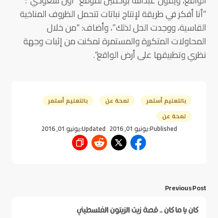
الواقع، ويقول عبدالله بوخمين لموقع “أول سعودي”:
“أنا أفكر في طريقة لإنتاج نباتات تتحمل الظروف المناخية
القاسية، ووجدت الحل لذلك”، وأضاف: “من خلال
المحاولات المتكررة والمستمرة تمكنت من إثبات وجهة
نظري وتطبيقها على أرض الواقع”.
بالتعليم أستمر
لمحة عن
بالتعليم أستمر
لمحة عن
Published:
يونيو 01, 2016
Updated:
يونيو 01, 2016
Previous Post
كان يا ما كان .. قصة زيت الزيتون الفلسطيني