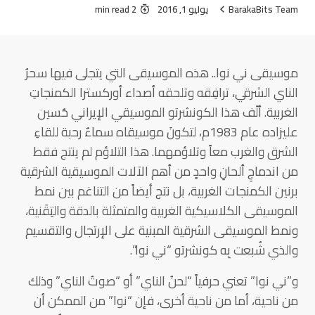
BarakaBits Team
يوليو 1, 2016
2 min read
موسيقى ني نوا.. هذه الموسيقى التي يتجلى فيها سحرُ
الناي الشرقي، ترافِقه وتلحقه أصداء أوركسترا الكمنجاتِ
الغربية. ألّف هذا الكونشرتو الموسيقي الإيراني حُسين
عليزاده عام 1983م، لتكونَ موسيقاه سماءٌ رحبة للقاءِ
الشرق والغرب معاً وتلاؤمهما. هذا التلاؤم لم ينتج فقط
من اندماجِ ألحانِ واحدٍ من أهم الآلات الموسيقية الشرقية
برنين الكمنجات الغربية، بل نتج أيضاً من التناغم بين نمط
الموسيقى الكلاسيكية الغربية والمتمثلة بالدقة والتِقَنية،
ونمط الموسيقى الشرقية المبنية على الإرتجال والتقسيم
والذي شُبعت بِه كونشرتو “ني نوا”.
و”ني نوا” تعني حرفياً “لحنُ الناي” أو “صوتُ الناي” وذلك
من ناحية، أما من ناحية أخرى، فإن “نوا” من الممكن أن