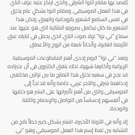
يُقصد بها مقام النوا الشرقي والذي ارتكز عليه عزفُ الناي
في هذا العمل الموسيقي. ومقام النوا بشكلٍ عام يخلق
في نفس السامع الشعور بالروحانية والعِبق، ولكن هذا
الشعور ما كان ليكتمل بصورتهِ المثالية التي هو عليها عند
سماع “ني نوا” لولا صوت النايِ الذي يحمل في ثناياه عبق
الأزمنة الغابرة، وألحاناً نابعة من الروح والأعماق.
وتعد “ني نوا” اليوم إحدى أهم المقطوعات الموسيقية
الإيرانية وأكثرها شهرة، لذلك يتفق الكثيرون في أن عليزاده
قد نجح في سعيه لخلق هذا التمازج ما بين تراثين مختلفين
إحداهما شرقي والآخر غربي، خاصة وأنه قد لجأ إلى
الموسيقى والتي من أهم تأثيراتها على البشر هو خلقها
في أنفسهم إحساساً من التواصل والإندماج والثقة
والوحدة.
إلا وأنه في الآونة الأخيرة، انتشر بشكل كبير خطأ ناتج من
التشابه بين لفظ إسم هذا العمل الموسيقي وهو “ني