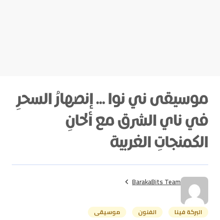
موسيقى ني نوا … إنصهارُ السحرِ
في ناي الشرق مع ألحانِ
الكمنجاتِ الغربية
BarakaBits Team
البركة فينا
الفنون
موسيقى