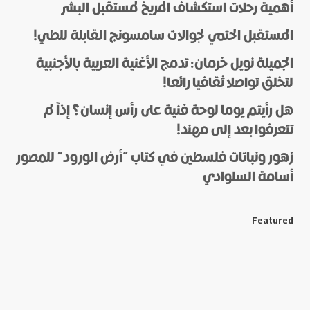
أهمية رحلات استكشاف المريخ لمستقبل البشر
المستقبل الحتمي لجوالات سامسونج القابلة للطي!
الجميلة نويل خرمان: تدمج الأغنية العربية بالأجنبية
لتخلق تواصلا ثقافيا رائعا!
هل رأيتم يوما لوحة فنية على رأس إنسان؟ إذاً لم
*
Name
تتعرفوا بعد إلى مهند!
زهور ونباتات فلسطين في كتاب “أرض الورود” للمصور
أسامة السلوادي
*
E-mail
Featured
Save my name and e-mail in this browser for the next
time I comment.
Submit Comment