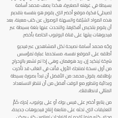
بسيطة في غرفته الصغيرة، هكذا يصف محمد أسامة
(صيدلي) فكرة موقع أخضر التي يقوم هو بنفسه بتقديم
هذه المواد الشيّقة والسهلة الوصول عن كتب معينة، بعد
أن يقوم بتلخيص أفكارها، والتحدث عنها بلغة بسيطة عبر
فيديوهات يبثها على قناة اليوتيوب الخاصة بأخضر.
وجّه محمد أسامة نصيحة لكل المشاهدين عبر فيديو
أطلقه على الموقع نفسه، مستخدما عبارة لمؤسس
شركة لينكيد إن، ريد هوفمان، وهي إذا لم تشعر بالإحراج
من أول نسخة لمنتجك الأول، فأنت في الغالب قد تأخرت
بإطلاقه. يقول محمد: من الأفضل أن تبدأ بصورة بسيطة
وبدائية وتتطور مع الوقت أفضل من أن تنتظر الاستعداد
المثالي لانطلاقتك.
من يتابع أخضر على فيس بوك أو على يوتيوب، يُدرك كَمِّ
التعليقات التي تحثه على متابعة إنتاج فيديوهات جديدة،
وحتى كثير منها يُقدم له اقتراحات لعناوين كتب يمكن