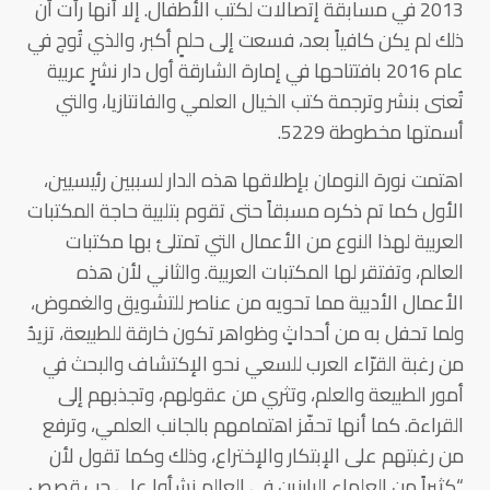
2013 في مسابقة إتصالات لكتب الأطفال. إلا أنها رأت أن
ذلك لم يكن كافياً بعد، فسعت إلى حلمٍ أكبر، والذي تُوج في
عام 2016 بافتتاحها في إمارة الشارقة أول دار نشرٍ عربية
تُعنى بنشر وترجمة كتب الخيال العلمي والفانتازيا، والتي
أسمتها مخطوطة 5229.
اهتمت نورة النومان بإطلاقها هذه الدار لسببين رئيسيين،
الأول كما تم ذكره مسبقاً حتى تقوم بتلبية حاجة المكتبات
العربية لهذا النوع من الأعمال التي تمتلئ بها مكتبات
العالم، وتفتقر لها المكتبات العربية. والثاني لأن هذه
الأعمال الأدبية مما تحويه من عناصر للتشويق والغموض،
ولما تحفل به من أحداثٍ وظواهر تكون خارقة للطبيعة، تزيدُ
من رغبة القرّاء العرب للسعي نحو الإكتشاف والبحث في
أمور الطبيعة والعلم، وتثري من عقولهم، وتجذبهم إلى
القراءة. كما أنها تحفّز اهتمامهم بالجانب العلمي، وترفع
من رغبتهم على الإبتكار والإختراع، وذلك وكما تقول لأن
“كثيراً من العلماء البارزين في العالم نشأوا على حب قصص