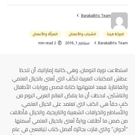
BarakaBits Team
البركة فينا
الشباب والأعمال
المرأة والأعمال
BarakaBits Team
سبتمبر 1, 2016
2 min read
استطاعت نورة النومان، وهي كاتبة إماراتية، أن تلحظ
عطش المكتبات العربية للكُتب التي تُعنى بالخيال العلمي
والفانتازيا. فبعد امتهانها كتابة قصص وروايات الأطفال
والناشئين، لاحظت أن ما ينقصُ العالم العربي اليوم من
كتبٍ حقاً هي الكتب التي تعتمد على الخيال العلمي،
والأساطير والخرافات الشعبية والتاريخية، والخيال. فأطلقت
من ضمن ما أطلقت روايةً تُعنى بالخيال العلمي أسمتها
“أجوان” والتي فازت بجائزة أفضل كتاب لليافعين في عام