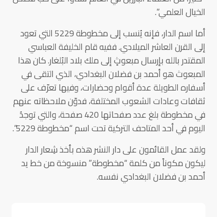
الخيال العلمي”.
أما اسم الدار، فإنه يُنسب إلى مخطوطة 5229 التي تعود
إلى القرن العاشر الميلادي. ففيه قام الخليفة العباسي
المقتدر بالله بإرسال مبعوثٍ إلى ملك بلاد البُلغار. كان هذا
المبعوث هو أحمد بن فضلان البغدادي، الذي التقى في
أسفاره الطويلة عدة أقوام وحضارات، وفيها تعرّف على
ثقافات وعادات الشعوب المختلفة، فدوّن ملاحظاته عنهم
في مخطوطة بلغ عدد صفحاتها 420 صفحة، والتي توجدُ
اليوم في أحد المتاحف التركية تحت اسم “مخطوطة 5229”.
ولقد عمل القائمون على دار النشر هذه بأخذ شِعار الدار
ليكون مكوناً من كلمة “مخطوطة” منسوخة من خط يد
أحمد بن فضلان البغدادي نفسه.