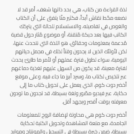
لذة القراءة من كتاب، هي بحد ذاتها شغف، أمر قد لا
نضعه محّط نقاش أبداً، فكثير منّا يتفق على أن الكتاب
والغوص في تفاصيله، والاستسلام للحالة التي يتركك
الكاتب فيها بعد حبكة مُتقنة، أو موضوع مُثار حول قضية
مُدعمة بمعلومات وحقائق، هو اللذة التي نتحدث عنها،
لكن لأولئك الذين لا يجدون وقتاً لذلك في مجمل حياتهم
اليومية، سواء لطول فترة عملهم أو لأمر ما طارئ يحدث
لفترة معينة، قد يكون من السهل عليهم تغذية دماغهم
عبر تلخيص لكتاب ما، وسرد أبرز ما جاء فيه. وعلى موقع
أخضر دوت كوم، الذي يعمل على تحويل كتاب ما إلى
حكاية، عبر فيديو مصّور ولغة بسيطة، قد تجدون ما تودون
معرفته بوقت أقصر وبجهد أقل.
أخضر دوت كوم هي محاولة لإضافة الروح للمعلومات
الجامدة، مع متعة المشاهدة وتحويل الكتبة لحكاية
بسيطة، ضمن خبرة بسيطة في التسجيل والمونتاج وموارد