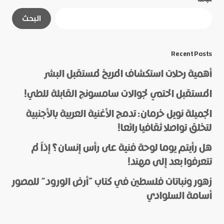
لن يتم نشر عنوان بريدك الإلكتروني.
الحقول الإلزامية
البحث
مشار إليها بـ
*
*
Message
Recent Posts
أهمية رحلات استكشاف المريخ لمستقبل البشر
المستقبل الحتمي لجوالات سامسونج القابلة للطي!
الجميلة نويل خرمان: تدمج الأغنية العربية بالأجنبية
لتخلق تواصلا ثقافيا رائعا!
هل رأيتم يوما لوحة فنية على رأس إنسان؟ إذاً لم
*
Name
تتعرفوا بعد إلى مهند!
زهور ونباتات فلسطين في كتاب “أرض الورود” للمصور
أسامة السلوادي
*
E-mail