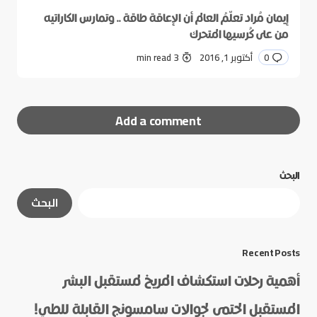
إيمان مُراد تعلّمُ العالم أن الإعاقة طاقة .. وتمارس الكاراتيه
من على كُرسيها المتحرك
0
أكتوبر 1, 2016
3 min read
Add a comment
البحث
لن يتم نشر عنوان بريدك الإلكتروني.
الحقول الإلزامية
البحث
مشار إليها بـ
*
*
Message
Recent Posts
أهمية رحلات استكشاف المريخ لمستقبل البشر
المستقبل الحتمي لجوالات سامسونج القابلة للطي!