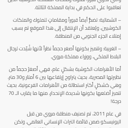
تعاقبوا على الحكم في بداية المملكة الثالثة.
– الشمالية: تضمُّ أيضاً قبوراً ومقاماتٍ للملوك والملكات
الكوشيين، ويُعتقد أن الإنتقال إلى هذا الموقعِ تم بسبب
إمتلاء الجزء الجنوبي من المنطقة.
– الغربية: وتتميز بكونها أصغر حجماً نظراً لأنها شُيّدت لرجال
البلاط الملكي، ووزراء مملكة مروي.
أما الأهرامات الكوشية بشكلٍ عام، فهي أصغرُ حجماً من
نظيرتها المصرية، بحيث يتراوح إرتفاعها بين 6 أمتار و30 متر،
وهي كشكلٍ أكثر استطالة من الأهرامات الفرعونية، بحيث
تتميز أضلعها بكونها شديدة الإنحدار، منها ما يقارب الـ 70
درجة!
في عام 2011، تم تصنيف منطقة مروي من قبل
اليونيسكو ضمن قائمة التراث الإنساني العالمي. ولكن