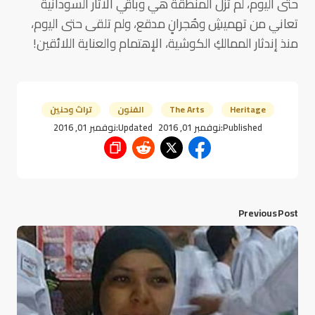
حتى اليوم، لم تزل المنطقة هي وباقي الآثار السودانية
تعاني من تهميشِ وهُجرانٍ مدقع، ولم تلقى حتى اليوم،
منذ إندثار الممالكِ الكوشية، الإهتمام والعناية اللائقين!
Heritage
The Arts
الفنون
تراث وحنين
Published:
نوفمبر 01, 2016
Updated:
نوفمبر 01, 2016
Previous Post