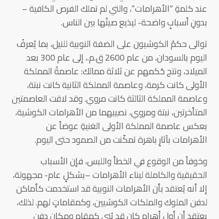
عند كلمةِ “الأهرامات”، والتي لم تملك الفرص الكافية –
بدونِ أسبابٍ واضحة- ليذيع صيتُها بين الناس.
توالى حكمُ الكوشيون على الضفة النوبية للنيل، بما يُعرفُ
اليوم بالسودان، من عام 2600 ق.م.، إلى عام 300 بعد
الميلاد، ونتج حُكمهم عن ثلاثة ممالك: عاصمةُ المملكة
الأولى كانت كرمة، وعاصمة المملكة الثانية كانت نبتة،
وعاصمة المملكة الثالثة كانت مروي. وقد لاقت العاصمتين
المتأخرتين، نبتة ومروي، نصيبهما من الأهرامات الكوشية،
بعكس عاصمة المملكة الأولى الغنيةِ عوضاً عن
الأهرامات بآثارٍ باهرة تمكّنت من الصمود حتى اليوم.
وخوفاً من الوقوع في الخطأ واللبس، فإن الأسباب
الحقيقية والكاملة لبناء الأهرامات –بشكلٍ عام- مجهولة،
إلا أنه يُعتقد بأن الأهرامات النوبية قد استخدمت كأماكن
لدفن الملوك والملكات الكوشيين، وكمقاماتٍ لهم. لذلك،
يعتقد أن أول أهرامٍ كان قد بُني كمقامٍ ومكان دفنٍ