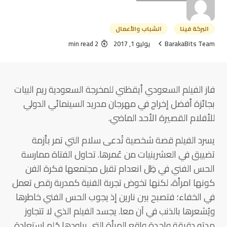
البركة فينا
الشباب والأعمال
BarakaBits Team
يوليو 1, 2017
2 min read
فاز الفيلم السعودي أيقظني للمخرجة السعودية ريم البيات
بجائزة أفضل إخراج في مهرجان مدريد السينمائي الدولي
للأفلام القصيرة الأحد الماضي.
يسرد الفيلم قصة شخصية تُدعى سلام التي تمر بأزمة
تضييق في العشرينيات من عُمرها. تحاول الفتاة ممارسة
الحس الفني في ظِل انعدام تقبل مجتمعها فكرة الفن
كونها امرأة، لكنها تخوض تجربة الفنية كمدربة رقص تعمل
في الخفاء؛ فتصبح بين نارين إذ يجوب الحس الفني خاطرها
ويُشعرها بالذنب في آن معا. يجسد الفيلم الذي لا تتجاوز
مدته دقيقة واحدة واقع المرأة التي يراودها حُلم استعادة