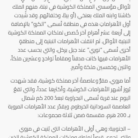
لأوائل مؤسسي المملكة الكوشية في نبتة، منهم الملك
كاشتا وابنه الملك بعنخي (أو بيا)، وخلفائهم. وقد شُيدت
أول الأهراماتِ هذه في منطقة تُسمى “الكرو” بالإضافة
إلى أربعة عشر أهرامٍ آخر خُصص لملكاتِ المملكة الكوشية
النبتية الأوائل. ثم انتقلت الأهرامات النبتية إلى منطقةٍ
أخرى تُسمى “نوري” عند جبل بركل، والتي بحسب عدد
الأهرامات فيها كانت مدفناً ومقاماً لواحدٍ وعشرين ملكاً،
واثنين وخمسين ملكة وأمير.
أما مروي، مقرُّ وعاصمةُ آخر مملكة كوشية، فقد شهدت
بُروز أشهر الأهرامات الكوشية، وأكثرها عدداً، والتي تقعُ
اليوم عند قرية تُسمى البجراوية تبعدُ 200 كم شمال
العاصمة السودانية الخرطوم. ويقدّر عدد الأهرامات المروية
بـ 200 هرم، مقسمة ضمن ثلاثة مجموعات:
– الجنوبية: وهي أولى الأهرامات التي بُنيت في مروي
والتي تحوي قبوراً لملوك وملكات المملكة الكوشية الذين