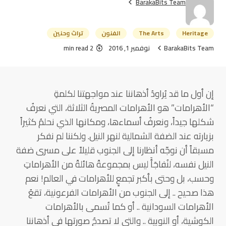
BarakaBits Team
Heritage
The Arts
الفنون
تراث وحنين
BarakaBits Team
نوفمبر 1, 2016
2 min read
إن أول ما قد يُراودُ أذهاننا عند مواجهتنا لكلمةِ
“الأهرامات” هو الأهرامات المصريةُ الثلاثة، التي نعرفُ
شكلها جيداً، ونعرفُ أسماءها، ومكانها الذي نحلمُ كثيراً
بزيارته عند الضفة الشمالية لنهر النيل. ولكننا لم نفكر
مسبقاً أن نوجّه أنظارنا إلى الجنوب قليلاً على مسرى ضفة
النيل نفسه، لنُفاجَأَ ليس بمجموعةً هائلةً من الأهراماتِ
وحسب، بل وحتى بأكبر تجمعٍ للأهرامات في العالم! نعم
هذا صحيح .. إلى الجنوب من الأهرامات الفرعونية، تقعُ
الأهرامات السودانية .. أو كما تُسمى بالأهرامات
الكوشية، أو النوبية .. والتي لا تصدحُ صورتها في أذهاننا