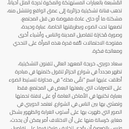
المُشبعة بالعبارات المستهلكة والمكررة لدرجة الملل أحياناً،
تذهب فنانة تشكيلية جزائرية إلى عمق الواقع وتنتشل منه،
مشكلة ما أو حتى عادة مفروضة من قبل المجتمع،
تضعها تحت الضوء وبطريقتها الخاصة. عبارة وحيدة،
وصورة مُختزلة لتفاصيل المدينة والناس، وأشياء أخرى
مفتوحة الاحتمالات تلُّفه قدرة هذه المرأة على التحدي
ومعالجة فكرة.
سعاد دويبي، خريجة المعهد العالي للفنون التشكيلية،
تظهر مجدداً في شوارع الجزائر لتقول كلمتها في مبادرة
أطلقت عليها اسم “نقّي مخك” في محاولة لتسليط الضوء
على التصرفات التي يفعلها البعض في المجتمع، فقط
بعبارة تكتبها في الأماكن العامة أو على لافتة تحملها
وتمشي بها بين الناس في الشوارع. تعتمد الدويبي في
الصور التي ظهرت بها على أسلوب الغرابة والظهور بشكل
مغاير، كرسالة منها على أن الاختلاف أمر يمكن أن يحدث،
وليس بالضرورة أن يؤدي للخلاف. وتركز فيها على تفاصيل