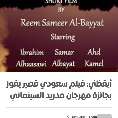
أيقظني: فيلم سعودي قصير يفوز
بجائزة مهرجان مدريد السينمائي
BarakaBits Team