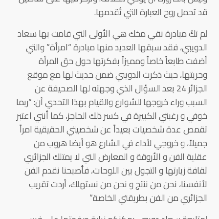
قد تحمل روح العبارة التي تُقدمها.
لم تكُ مبادرة نقي مخك هي الأولى التي قامت بها سعاد
الدويبي، فقد سبقها العديد منها مبادرة “امرأة” والتي
أضفت طابعاً خاصاً ومميزاً بفكرتها حول حق المرأة
وحريتها، حيث ذكرت الدويبي ضمن حديث لها مع موقع
الجزائر 24 بعد السؤال الذي وجهته لها الصحيفة عن
السبب وراء خروجها للشوارع والقيام بهذا التحدي أن: “ربما
خوفي و رغبتي الكبيرة في كسر ذلك الحاجز، كما أنني اعتبر
تقمص عدة شخصيات بعيداً عن شخصيتي الحقيقية امراً
جميلاً، و خروجي لأداء في الشارع هو أيضا هروب من
عقلية الفن و الأروقة و المعارض التي لا يمتلك الجزائري
ثقافة زيارتها و التجول بين اللوحات، فأصبحنا نقدم الفن
لأنفسنا، نحن من ننتج و نحن من نستهلك، أردت تقريب
الجزائري من الفن بطريقتي الخاصة.”