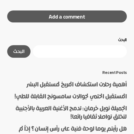
Add a comment
البحث
لن يتم نشر عنوان بريدك الإلكتروني.
الحقول الإلزامية
البحث
مشار إليها بـ
*
*
Message
Recent Posts
أهمية رحلات استكشاف المريخ لمستقبل البشر
المستقبل الحتمي لجوالات سامسونج القابلة للطي!
الجميلة نويل خرمان: تدمج الأغنية العربية بالأجنبية
لتخلق تواصلا ثقافيا رائعا!
هل رأيتم يوما لوحة فنية على رأس إنسان؟ إذاً لم
*
Name