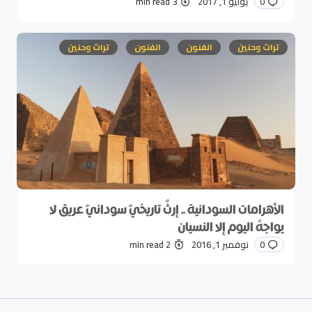
0
يوليو 1, 2017
3 min read
تراث وحنين
الفنون
الفنون
تراث وحنين
الأهرامات السودانية .. إرثٌ تاريخيٌ سودانيٌ عريق لا
يواجهُ اليوم إلا النسيان
0
نوفمبر 1, 2016
2 min read