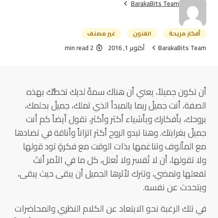
BarakaBits Team
أفكار مريحة
الفنون
غير مصنف
BarakaBits Team
أكتوبر 1, 2016
2 min read
أن تكون جميلاً، يعني أن هناك سمةً لديك تخصُّك بهذه
الصفة، أنت جميلُ ربما بالمبدأ الذي تملك، جميلٌ بحلمك،
بروحك، بأفكارك وبأشياء أكثر وأكثر، نقول أيضاً كم أنت
جميلٌ بغرابتك. وهنا تبدو الروح أكثر اتزاناً وأناقة في تضادها
مع المألوف وتناغمها بذات الوقت مع فكرةٍ تود قولها
ولا تقولها، أن لا تُفسر ولا تُعلل، كل ما في الأمر أنتَ
تفعلها وتمضي، وتترك لأثرها الجميل أن يبقى حيث يبقى،
ويتحدث عن نفسه.
في تلك الرغبة نحو الابتعاد عن الكلام النظري والمحاضرات