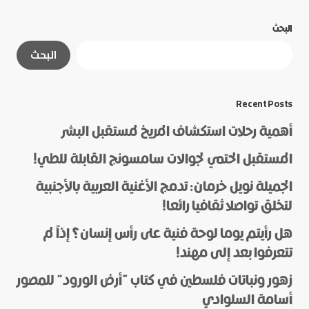
البحث
لن يتم نشر عنوان بريدك الإلكتروني.
الحقول الإلزامية
البحث
مشار إليها بـ
*
*
Message
Recent Posts
أهمية رحلات استكشاف المريخ لمستقبل البشر
المستقبل الحتمي لجوالات سامسونج القابلة للطي!
الجميلة نويل خرمان: تدمج الأغنية العربية بالأجنبية
لتخلق تواصلا ثقافيا رائعا!
هل رأيتم يوما لوحة فنية على رأس إنسان؟ إذاً لم
*
Name
تتعرفوا بعد إلى مهند!
زهور ونباتات فلسطين في كتاب “أرض الورود” للمصور
أسامة السلوادي
*
E-mail