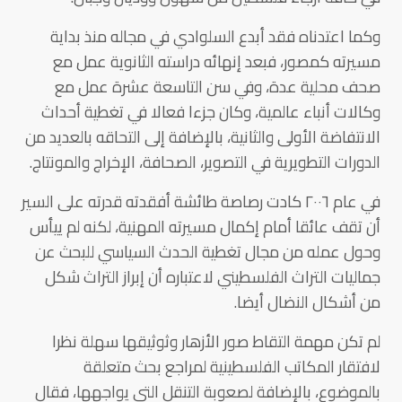
وكما اعتدناه فقد أبدع السلوادي في مجاله منذ بداية
مسيرته كمصور، فبعد إنهائه دراسته الثانوية عمل مع
صحف محلية عدة، وفي سن التاسعة عشرة عمل مع
وكالات أنباء عالمية، وكان جزءا فعالا في تغطية أحداث
الانتفاضة الأولى والثانية، بالإضافة إلى التحاقه بالعديد من
الدورات التطويرية في التصوير، الصحافة، الإخراج والمونتاج.
في عام ٢٠٠٦ كادت رصاصة طائشة أفقدته قدرته على السير
أن تقف عائقا أمام إكمال مسيرته المهنية، لكنه لم ييأس
وحول عمله من مجال تغطية الحدث السياسي للبحث عن
جماليات التراث الفلسطيني لاعتباره أن إبراز التراث شكل
من أشكال النضال أيضا.
لم تكن مهمة التقاط صور الأزهار وثوثيقها سهلة نظرا
لافتقار المكاتب الفلسطينية لمراجع بحث متعلقة
بالموضوع، بالإضافة لصعوبة التنقل التي يواجهها، فقال