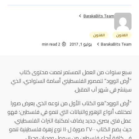
BarakaBits Team
الفنون
الفنون
BarakaBits Team
يوليو 1, 2017
2 min read
سبع سنوات من العمل المستمر تممت محتوى كتاب
“أرض الورود” للمصور الفلسطيني أسامة السلوادي، الذي
سينشر في شهر آب المقبل.
“أرض الورود”هو الكتاب الأول من نوعه الذي يعرض صورا
لمختلف أنواع الزهور والنباتات التي تنمو في فلسطين؛ فهو
عمل فني بصري جديد يضاف لمكتبة التراث الفلسطيني،
حيث يضم الكتاب ٢٧٠٠ صورة ل١١٠ نوع زهرة فلسطينية تنمو
في كافة أرجاء فلسطين من سهول ووديان وجبال.