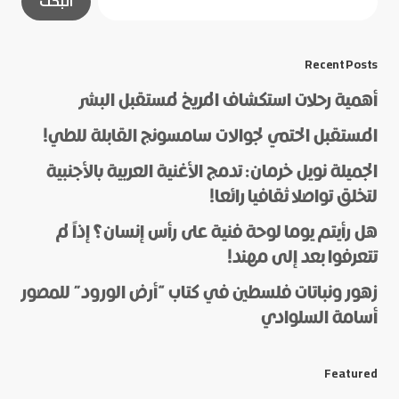
البحث
مشار إليها بـ
*
*
Message
Recent Posts
أهمية رحلات استكشاف المريخ لمستقبل البشر
المستقبل الحتمي لجوالات سامسونج القابلة للطي!
الجميلة نويل خرمان: تدمج الأغنية العربية بالأجنبية
لتخلق تواصلا ثقافيا رائعا!
هل رأيتم يوما لوحة فنية على رأس إنسان؟ إذاً لم
*
Name
تتعرفوا بعد إلى مهند!
زهور ونباتات فلسطين في كتاب “أرض الورود” للمصور
أسامة السلوادي
*
E-mail
Featured
Save my name and e-mail in this browser for the next