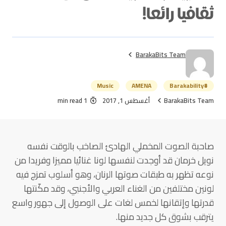
ثقافيا رائعا!
BarakaBits Team
Music
AMENA
#Barakability
BarakaBits Team
أغسطس 1, 2017
1 min read
صاحبة الصوت المخملي الهادئ الصاخب بالوقت نفسه
نويل خرمان قد أوجدت لنفسها لونا غنائيا مميزا وفريدا من
نوعه تظهر به طبقات صوتها الرنان، وهو أسلوب تمزج فيه
لونين مختلفين من الغناء العربي والأجنبي، وقد مكّنتها
قدرتها وإتقانها لخمس لغات على الوصول إلى جهور واسع
يترقب بشوق كل جديد منها.