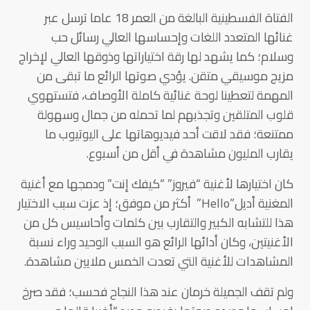
الفتاة الفسطينية البالغة من العمر 18 عاما ترسل عبر
غنائها المتعدد اللغات وإحساسها العالي رسائل حب
وسلام؛ كما يشهد لها رقة اختياراتها وذوقها العالي لإخراج
مزيج موسيقي متقن. يؤدي صوتها الرائع ما تبقى من
المهمة لتعطينا لوحة غنائية كاملة الأوصاف، فتستهوي
قلوب المتلقين وتجذبهم لما تحمله من جمال وسهولة
ممتنعة؛ فقد لاقت أحد فيديوهاتها على اليوتيوب ما
يقارب المليون مشاهدة في أقل من أسبوع.
كان اختيارها لأغنية “فيروز” “كيفك إنت” ودمجها مع أغنية
المغنية أديل”Hello” أكثر من موفق؛ إذ عزت سبب الاختيار
هذا للتشابه الكبير والتقارب بين كلمات وأحاسيس كل من
الأغنيتين، وكان أدائها الرائع هو السبب الوحيد وراء نسبة
المشاهدات للأغنية التي تعدت الخمس ملايين مشاهدة.
ولم تقف الجميلة خرمان عند هذا النجاح فحسب؛ فقد صرخ