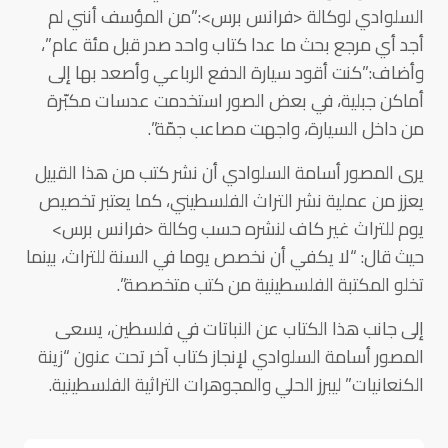
السلوادي لوكالة <فرانس برس>:”من المؤسف أنني لم
أجد أي مرجع بحث ما عدا كتاب واحد صدر قبل مئة عام”،
وأضاف:”كنت أقود سيارة الدفع الرباعي وأصعد بها إلى
أماكن جبلية، في بعض الصور استخدمت عدسات مكبّرة
من داخل السيارة، واجهت مصاعب جمّة”.
يرى المصور أسامة السلوادي أن نشر كتب من هذا القبيل
يعزز من عملية نشر التراث الفلسطيني، كما يعتبر تخصيص
يوم للتراث غير كاف لنشره حسب وكالة <فرانس برس>
حيث قال: “لا يكفي أن نخصص يوما في السنة للتراث، بينما
تخلو المكتبة الفلسطينية من كتب متخصصة”.
إلى جانب هذا الكتاب عن النباتات في فلسطين، يسعى
المصور أسامة السلوادي لإنجاز كتاب آخر تحت عنون “زينة
الكنعانيات” ليبرز الحلي والمجوهرات التراثية الفلسطينية.