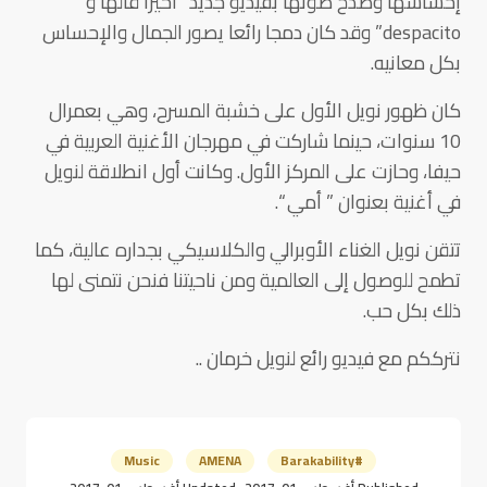
إحساسها وصدح صوتها بفيديو جديد “أخيرا قالها و
despacito” وقد كان دمجا رائعا يصور الجمال والإحساس
بكل معانيه.
كان ظهور نويل الأول على خشبة المسرح، وهي بعمرال
10 سنوات، حينما شاركت في مهرجان الأغنية العربية في
حيفا، وحازت على المركز الأول. وكانت أول انطلاقة لنويل
في أغنية بعنوان ” أمي “.
تتقن نويل الغناء الأوبرالي والكلاسيكي بجداره عالية، كما
تطمح للوصول إلى العالمية ومن ناحيتنا فنحن نتمنى لها
ذلك بكل حب.
نترككم مع فيديو رائع لنويل خرمان ..
Music
AMENA
#Barakability