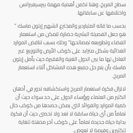
سطح المريخ، وهنا تكمن أهمية مهمة بيرسيفيرانس
واختلافها عن سابقاتها.
بحسب ما قاله الملياردير والمخترع الشهير إيلون ماسك ”
هو جعل الفصيلة البشرية حضارة تتمكن من استعمار
الفضاء وتطويعه لمصالحها” وذلك بسبب تناقض الموارد
الغذائية بشكل متزايد على كوكب الأرض والتوزيع غير
العادل لها ما بين الدول الغنية والفقيرة حيث يأمل إيلون
ماسك بأن يتم حل جميع هذه المشاكل أثناء استعمار
المريخ.
لاتزال فكرة استعمار المريخ واستكشافه تدور في أذهان
الكثير من العلماء ورؤساء الدول على حد سواء حيث أن
كمية الموارد والفوائد التي يمكن حصدها من كوكب خال
تماماً من أي حياة سابقة لا تعد ولا تحصى حيث أن فكرة
بداية حياة جديدة تماماً على كوكب آخر مذهلة للغاية
للكثيرين وفرصة لا تعوض.