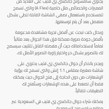
يجتوي سامسونج جالكسي زي فليب على العديد من
المميزات والخصائص مثل خاصية (A Flex) والتي تسمح
للمستخدم باستعمال نصفي الشاشة القابلة للطي بشكل
منفصل بعد أن يتم توسعتها.
وبحال كنت تبحث عن أفضل تجربة مشاهدة مدعومة
بأفضل جودة صورة ممكنة فإن هذا الجوال يعد مثالياً
تماماً لاستخداماتك حيث أن مفصله القابل للتثبيت سيسمح
لك بالتصوير بشكل حر واختيار زاوية التصوير الأمثل لك.
ويجدر بالذكر أن جوال جالكسي زي فليب يحتوي على
شاشة صغيرة بمقاس 1.1 إنش والتي تسمح لك برؤية
الإشعارات من دون الحاجة إلى فتح الجوال حيث يمكنك
فقط أن تضغط على هذه الإشعارات وستُفتح لك
التطبيقات تلقائياً.
يمكنك شراء جوال جالكسي زي فليب في السعودية عبر
موقع سامسونج السعودية.