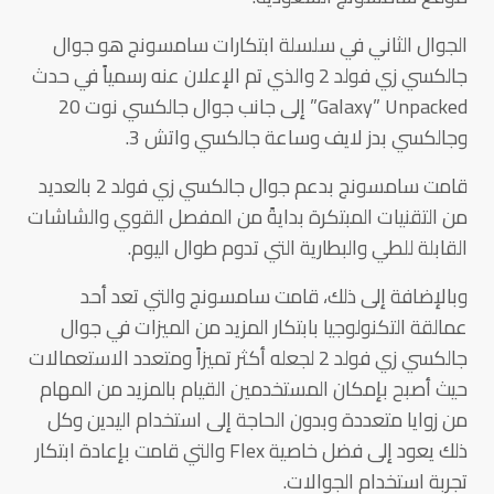
الجوال الثاني في سلسلة ابتكارات سامسونج هو جوال
جالكسي زي فولد 2 والذي تم الإعلان عنه رسمياً في حدث
Galaxy” Unpacked” إلى جانب جوال جالكسي نوت 20
وجالكسي بدز لايف وساعة جالكسي واتش 3.
قامت سامسونج بدعم جوال جالكسي زي فولد 2 بالعديد
من التقنيات المبتكرة بدايةً من المفصل القوي والشاشات
القابلة للطي والبطارية التي تدوم طوال اليوم.
وبالإضافة إلى ذلك، قامت سامسونج والتي تعد أحد
عمالقة التكنولوجيا بابتكار المزيد من الميزات في جوال
جالكسي زي فولد 2 لجعله أكثر تميزاً ومتعدد الاستعمالات
حيث أصبح بإمكان المستخدمين القيام بالمزيد من المهام
من زوايا متعددة وبدون الحاجة إلى استخدام اليدين وكل
ذلك يعود إلى فضل خاصية Flex والتي قامت بإعادة ابتكار
تجربة استخدام الجوالات.