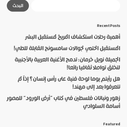
لن يتم نشر عنوان بريدك الإلكتروني.
الحقول الإلزامية
البحث
مشار إليها بـ
*
*
Message
Recent Posts
أهمية رحلات استكشاف المريخ لمستقبل البشر
المستقبل الحتمي لجوالات سامسونج القابلة للطي!
الجميلة نويل خرمان: تدمج الأغنية العربية بالأجنبية
لتخلق تواصلا ثقافيا رائعا!
هل رأيتم يوما لوحة فنية على رأس إنسان؟ إذاً لم
*
Name
تتعرفوا بعد إلى مهند!
زهور ونباتات فلسطين في كتاب “أرض الورود” للمصور
أسامة السلوادي
*
E-mail
Featured