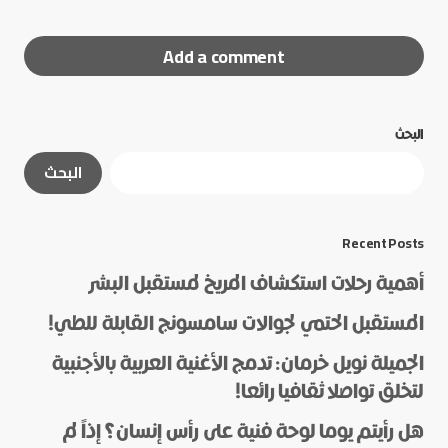
Add a comment
البحث
لن يتم نشر عنوان بريدك الإلكتروني.
الحقول الإلزامية
البحث
مشار إليها بـ
*
*
Message
Recent Posts
أهمية رحلات استكشاف المريخ لمستقبل البشر
المستقبل الحتمي لجوالات سامسونج القابلة للطي!
الجميلة نويل خرمان: تدمج الأغنية العربية بالأجنبية
لتخلق تواصلا ثقافيا رائعا!
هل رأيتم يوما لوحة فنية على رأس إنسان؟ إذاً لم
*
Name