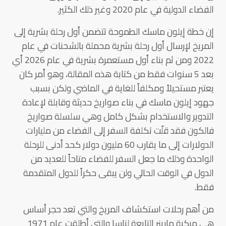
الفضاء الدولية في عام 2020 وغير ذلك الكثير.
إن خطة إيلون ماسك الطموحة تتضمن أول رحلة بشرية إلى
المريخ لإرسال أول رحلة بشرية محملة بالشحنات في عام
2022 ومن ثم بناء أول مستعمرة بشرية في عام 2026 أي
بعد 5 سنوات فقط من كتابة هذه المقالة، وهو أمر كان
يعتبر مستحيلاً ومكلفاً للغاية في الماضي ولكن بسبب
جهود إيلون ماسك في بناء صواريخ حديثة وقابلة لإعادة
التدوير والاستخدام بشكل كامل وهي سلسلة صواريخ
فالكون فقد قلّت تكلفة السفر إلى الفضاء من مليارات
الدولارات إلى ما يقارب 60 مليون دولار كحد أدنى للرحلة
الواحدة وذلك ما جعل السفر للفضاء متاحاً للعديد من
الدول في الوقت الحالي ولن يبقى حكراً للدول المتقدمة
فقط.
من أهم رحلات استكشاف المريخ والتي تعد حجر أساس
هي مركبة مارينر التابعة لناسا والتي أطلقت عام 1971