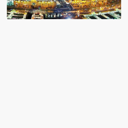
Three of the UAE’s Exciting Theme Parks
0
September 9, 2016
2 min read
Good news from the Middle East. Delivering
trustworthy, uplifting stories that inform, inspire, and
connect.
Categories