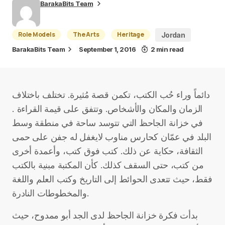
BarakaBits Team
Role Models
The Arts
Heritage
Jordan
BarakaBits Team
September 1, 2016
2 min read
دائماً وراء حُب الكتب، تكمن قصة مُثيرة. تختلف باختلاف
الزمان والمكان والأشخاص. وتتفق على قيمة القراءة .
في خزانة الجاحظ التي تتوسد ساحة في منطقة وسط
البلد في عمّان كحارس مناوب لايغفل له جفن على حمى
الثقافة، حكاية عن ذلك. كتب فوق كتب، وأعمدة أخرى
من كتب، حتى السقف كذلك. كأن المكتبة مبنية بالكتب
فقط، حيث تتعدى الحوائط إلى التاريخ وكتب العلم واللغة
والمخطوطات النادرة.
بدأت فكرة خزانة الجاحظ لدى الجد أبو ممدوح، حيث