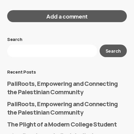
Add a comment
Search
Your email address will not be published.
Search
Required fields are marked
*
Message
*
Recent Posts
PaliRoots, Empowering and Connecting
the Palestinian Community
PaliRoots, Empowering and Connecting
the Palestinian Community
The Plight of a Modern College Student
Name
*