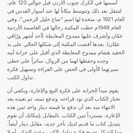
أسسها في الكرك جنوب الأردن قبل حوالي 120 عام،
لتنتقل بعد ذلك وتتوسط مكاناً لها عند أسوار القدس في
العام 1921 م، متخذة لها اسم “صاع خليل الرحمن”، وفي
العام 1948م حطت المكتبة رحالها في العاصمة الأردنية
عمّان وأشرف عليها ممدوح المعايطة (أحد أشهر ورّاقي
عمّان). بعدها أفضت المكتبة إلى شكلها الحالي على يد
الحفيد هشام ممدوح المعايطة الذي أقبل على خزانة أبيه
وجده وحفظها لهما من الزوال، سائراً على خطى
سيرتهما الأولى في الحض على القراءة وتسهيل فكرة
تداول الكتب .
يقوم مبدأ الخزانة على فكرة البيع والإعارة، ويكفي أن
تختار الكتاب الذي تود قراءته، وتدفع ثمنه، ثم تعيده بعد
الانتهاء منه بعد أن تدفع ما قيمته دينار واحد ثمن هذه
الإعارة، مسترداً ثمن الكتاب. بالمقابل بإمكانك أن تقوم
بتبديل كتاب ما قديم لديك بآخر جديد، مقابل دينار أيضاً.
بهذا الشكل تصبح فكرة تداول الكتب وعدم التفكير أصلا