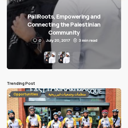
PaliRoots, Empowering and
Connecting the Palestinian
Community
0
July 20, 2017
3 min read
Trending Post
Opportunities
منظمات وجمعيات غير ربحية