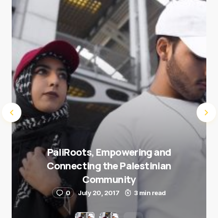
Submit Comment
PaliRoots, Empowering and
Connecting the Palestinian
Community
0
July 20, 2017
3 min read